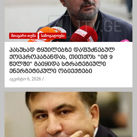
ᲛᲗᲐᲕᲐᲠᲘ ᲗᲔᲛᲐ
ᲡᲐᲖᲝᲒᲐᲓᲝᲔᲑᲐ
პასუხად ტყუილებზე დაფუძნებულ
ქოცპროპაგანდას, თითქოს “იმ 9
წელში” გაიყიდა სტრატეგიული
ენერგეტიკული ობიექტები
აგვისტო 6, 2026
.