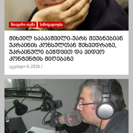
ᲛᲗᲐᲕᲐᲠᲘ ᲗᲔᲛᲐ
ᲡᲐᲖᲝᲒᲐᲓᲝᲔᲑᲐ
მიხეილ სააკაშვილი-უარს მეუბნებიან
უკრაინის კონსულთან შეხვედრაზე,
უკრაინული ბეჭდვით და ვიდეო
კონტენტის მიღებაზე
აგვისტო 4, 2026
.