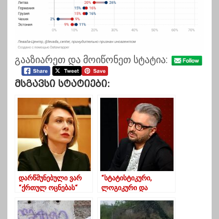
გააზიარეთ და მოიწონეთ სტატია:
Მსგავსი Სტატიები:
დარწმუნებული ვარ
“სტატისტიკური,
“ქრთულ ოცნებას“
ლოგიკური და
ამომრჩევლის
პოლიტიკური
უმრავლესობის
აბსურდია” – ნიკა
მხარდაჭერა ექნება-
გვარამია NDI-ის