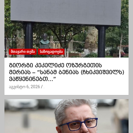
ᲛᲗᲐᲕᲐᲠᲘ ᲗᲔᲛᲐ
ᲡᲐᲖᲝᲒᲐᲓᲝᲔᲑᲐ
გიორგი კეკელიძე ოზურგეთის
მერიას – “სანამ ბენიას (ჩხიკვიშვილს)
ვაწყენინებთ…”
აგვისტო 6, 2026
.