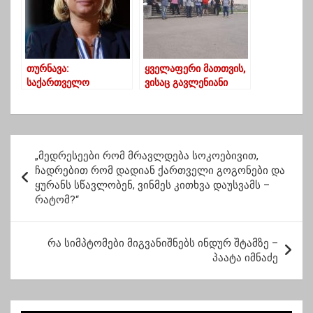
თურნავა:
ყველაფერი მათთვის,
საქართველო
ვისაც გავლენიანი
კვლავაც
მფარველები ჰყავს _
მიმზიდველია
გომისმთის
უცხოური
მოაგარაკების
ინვესტიციებისთვის
პრობლემები და
პ
გაქცეული
„მედრესეები რომ მრავლდება სოკოებივით,
ო
გუბერნატორი
ჩადრებით რომ დადიან ქართველი გოგონები და
ყურანს სწავლობენ, ვინმეს კითხვა დაუსვამს –
ს
რატომ?“
ტ
ი
რა სიმპტომები მიგვანიშნებს ინდურ შტამზე –
ს
პაატა იმნაძე
ნ
ა