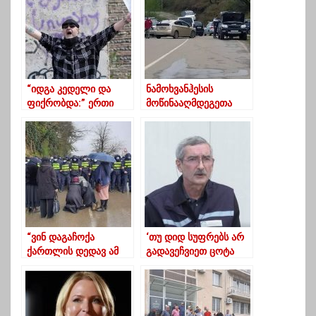
წილოსანი
კვლევის შედეგებზე
“იდგა კედელი და
ნამოხვანჰესის
ფიქრობდა:” ერთი
მოწინააღმდეგეთა
ამათი”-ლექსით
პროტესტი გუმათში
გამოხმაურება
გრძელდება – გზა
უცნობის აქციას
ავტომობილებითაა
გადაკეტილი
“ვინ დაგაჩოქა
‘თუ დიდ სუფრებს არ
ქართლის დედავ ამ
გადავეჩვიეთ ცოტა
წვიმის თქეშში” ?
ხნით, სიტუაცია ისევ
დამძიმდება’