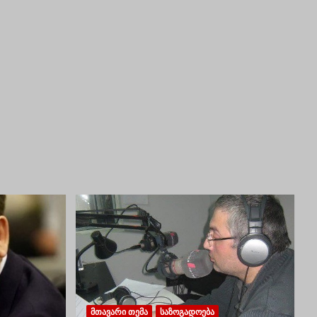
ᲛᲗᲐᲕᲐᲠᲘ ᲗᲔᲛᲐ
ᲡᲐᲖᲝᲒᲐᲓᲝᲔᲑᲐ