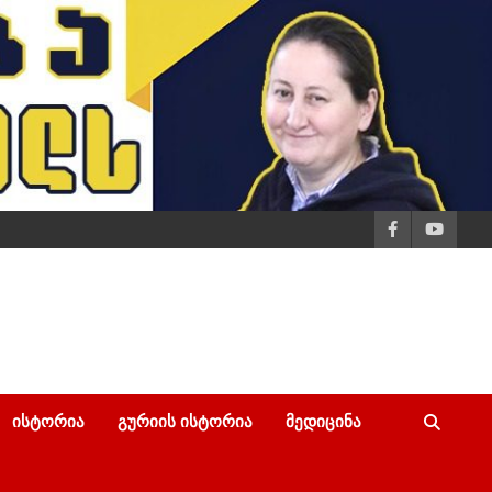
ᲘᲡᲢᲝᲠᲘᲐ
ᲒᲣᲠᲘᲘᲡ ᲘᲡᲢᲝᲠᲘᲐ
ᲛᲔᲓᲘᲪᲘᲜᲐ