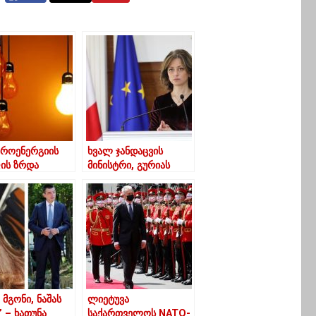
როენერგიის
ხვალ ჯანდაცვის
ის ზრდა
მინისტრი, გურიას
უვალია –
ეწვევა
რტები
, მგონი, ნაშას
ლიეტუვა
” – ხათუნა
საქართველოს NATO-