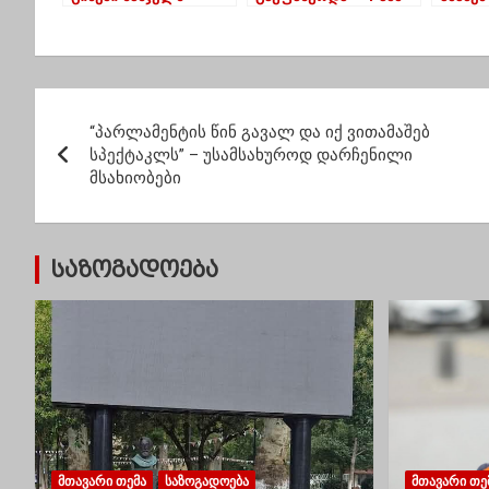
ვიხდით – წულუკიანი
დოლარის კურსი
ხოფერ
3.3718 ლარი გახდა
პ
“პარლამენტის წინ გავალ და იქ ვითამაშებ
ო
სპექტაკლს” – უსამსახუროდ დარჩენილი
მსახიობები
ს
ტ
საზოგადოება
ი
ს
ნ
ა
ვ
ᲛᲗᲐᲕᲐᲠᲘ ᲗᲔᲛᲐ
ᲡᲐᲖᲝᲒᲐᲓᲝᲔᲑᲐ
ᲛᲗᲐᲕᲐᲠᲘ ᲗᲔ