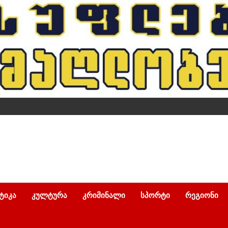
ᲢᲘᲙᲐ
ᲙᲣᲚᲢᲣᲠᲐ
ᲙᲠᲘᲛᲘᲜᲐᲚᲘ
ᲡᲞᲝᲠᲢᲘ
ᲠᲔᲒᲘᲝᲜᲘ