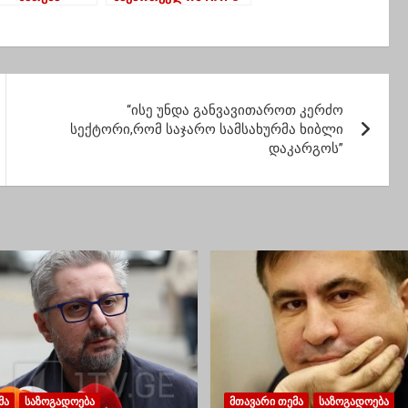
ია
ს ოჯახის გარდაუვალ
წევრად ხედავს –
ნაუსედა
“ისე უნდა განვავითაროთ კერძო
სექტორი,რომ საჯარო სამსახურმა ხიბლი
დაკარგოს”
ᲛᲐ
ᲡᲐᲖᲝᲒᲐᲓᲝᲔᲑᲐ
ᲛᲗᲐᲕᲐᲠᲘ ᲗᲔᲛᲐ
ᲡᲐᲖᲝᲒᲐᲓᲝᲔᲑᲐ