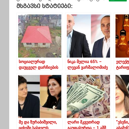
Მსგავსი Სტატიები:
სოციალურად
ნიკა მელია 65% – ​
ელექტ
დაუცველ დარჩიების
ლევან ვარშალომიძე
ტარიფ
ოჯახს მერიამ ახალი
35% – კენჭისყრის
გარდა
სახლი აუშენა
დასრულებამდე 24
ექსპე
საათი დარჩა
მე და ზურაბიშვილი,
ლარი მკვეთრად
“ესენი
ციხეში სასჯელს
გაუფასურდა – 1 აშშ
აბამენ