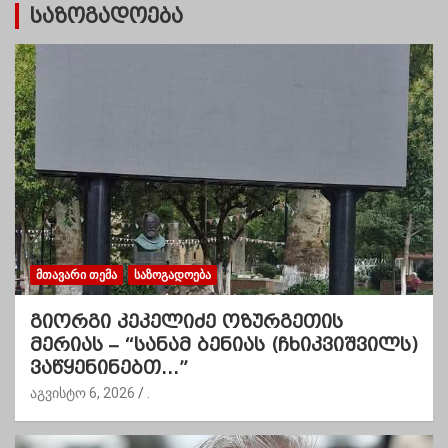
საზოგადოება
ᲛᲗᲐᲕᲐᲠᲘ ᲗᲔᲛᲐ
ᲡᲐᲖᲝᲒᲐᲓᲝᲔᲑᲐ
გიორგი კეკელიძე ოზურგეთის
მერიას – “სანამ ბენიას (ჩხიკვიშვილს)
ვაწყენინებთ…”
აგვისტო 6, 2026
.