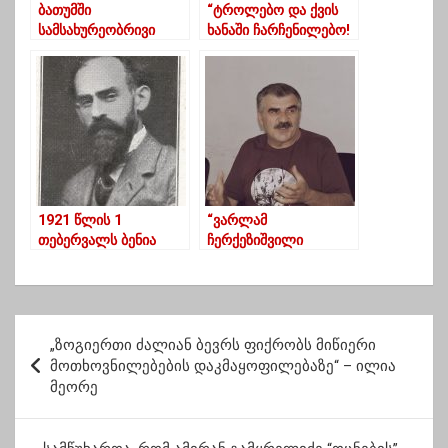
ბათუმში
“ტროლებო და ქვის
სამსახურეობრივი
ხანაში ჩარჩენილებო!
მოვალეობის
ყვავილებსაც ვუვლი,
შესრულების დროს 25
ჩემ თავსაც და ოჯახის
წლის მეხანძრე
ღირსებასაც ვიცავ,
დაიღუპა
ბრიყვებო” – 90 წლის
ბლოგერი
1921 წლის 1
“ვარლამ
თებერვალს ბენია
ჩერქეზიშვილი
ჩხიკვიშვილი და
ლონდონში გურული
სოციალ-
ცხენოსნების ერთ-
ფედერალისტი შალვა
ერთი გამოსვლით
ნუცუბიძე
მოხიბლული
პ
დაუპირისპირდნენ
ინგლისელის
„ზოგიერთი ძალიან ბევრს ფიქრობს მიწიერი
ო
ერთმანეთს-ირაკლი
რეაქციას გვამცნობს”-
მოთხოვნილებების დაკმაყოფილებაზე“ – ილია
მახარაძე
ირაკლი მახარაძე
მეორე
ს
ტ