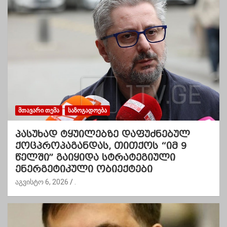
ᲛᲗᲐᲕᲐᲠᲘ ᲗᲔᲛᲐ
ᲡᲐᲖᲝᲒᲐᲓᲝᲔᲑᲐ
პასუხად ტყუილებზე დაფუძნებულ
ქოცპროპაგანდას, თითქოს “იმ 9
წელში” გაიყიდა სტრატეგიული
ენერგეტიკული ობიექტები
აგვისტო 6, 2026
.