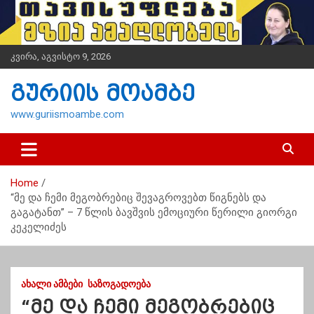
S
k
i
p
კვირა, აგვისტო 9, 2026
t
o
გურიის მოამბე
c
o
www.guriismoambe.com
n
t
e
n
Home
t
“მე და ჩემი მეგობრებიც შევაგროვებთ წიგნებს და
გაგატანთ” – 7 წლის ბავშვის ემოციური წერილი გიორგი
კეკელიძეს
ᲐᲮᲐᲚᲘ ᲐᲛᲑᲔᲑᲘ
ᲡᲐᲖᲝᲒᲐᲓᲝᲔᲑᲐ
“მე და ჩემი მეგობრებიც