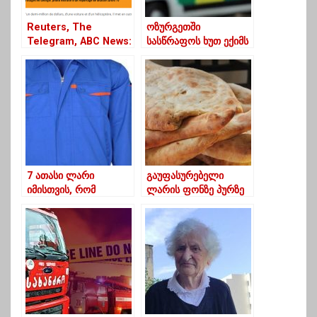
Reuters, The
ოზურგეთში
Telegram, ABC News:
სასწრაფოს ხუთ ექიმს
საერთაშორისო მედია
კორონავირუსი
ზუგდიდში მიმდინარე
დაუდასტურდა
მოვლენებზე წერს
7 ათასი ლარი
გაუფასურებელი
იმისთვის, რომ
ლარის ფონზე პურზე
სოფლის
ფასების მატებას არ
რწმუნებულები ლურჯი
გამორიცხავენ
ტანსაცმლით შემოსონ