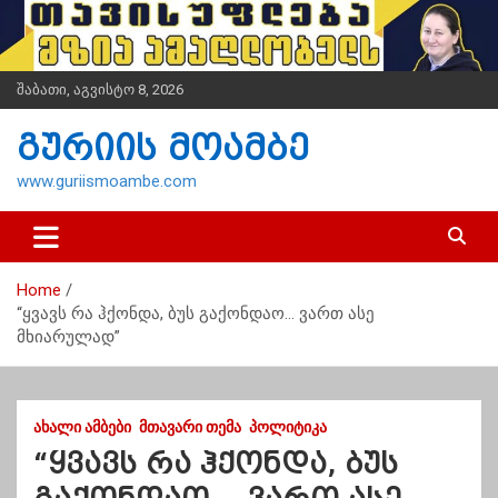
S
k
i
p
შაბათი, აგვისტო 8, 2026
t
o
გურიის მოამბე
c
o
www.guriismoambe.com
n
t
e
n
Home
t
“ყვავს რა ჰქონდა, ბუს გაქონდაო… ვართ ასე
მხიარულად”
ᲐᲮᲐᲚᲘ ᲐᲛᲑᲔᲑᲘ
ᲛᲗᲐᲕᲐᲠᲘ ᲗᲔᲛᲐ
ᲞᲝᲚᲘᲢᲘᲙᲐ
“ყვავს რა ჰქონდა, ბუს