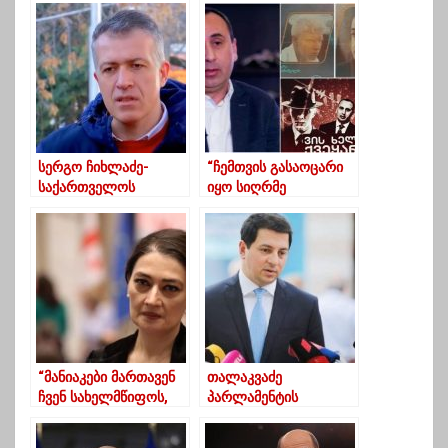
ჰესის მშენებლობას
ხელისუფლებასთან
აპროტესტებენ
მოლაპარაკებებზე არ
უნდა დაჯდეს “
სერგო ჩიხლაძე-
“ჩემთვის გასაოცარი
საქართველოს
იყო სიღრმე
მართავს “ესკობარის
უტიფრობისა და
ოჯახი”
აბსურდულობისა”-
ჩუბინიძე ჩანაწერზე
“მანიაკები მართავენ
თალაკვაძე
ჩვენ სახელმწიფოს,
პარლამენტის
ესენი უნდა
თავმჯდომარის
განერიდონ
მოადგილედ აირჩიეს