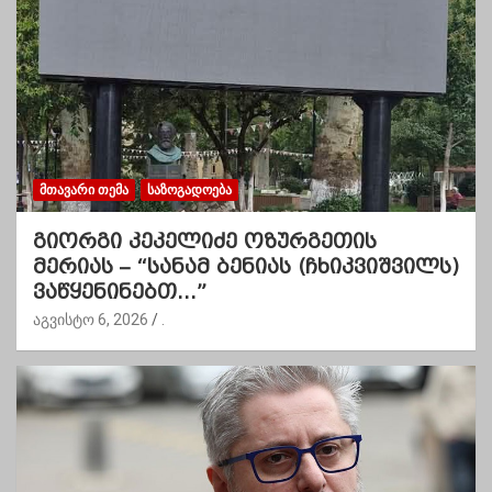
ᲛᲗᲐᲕᲐᲠᲘ ᲗᲔᲛᲐ
ᲡᲐᲖᲝᲒᲐᲓᲝᲔᲑᲐ
გიორგი კეკელიძე ოზურგეთის
მერიას – “სანამ ბენიას (ჩხიკვიშვილს)
ვაწყენინებთ…”
აგვისტო 6, 2026
.