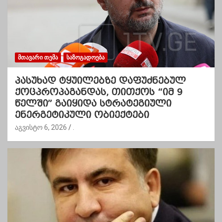
ᲛᲗᲐᲕᲐᲠᲘ ᲗᲔᲛᲐ
ᲡᲐᲖᲝᲒᲐᲓᲝᲔᲑᲐ
პასუხად ტყუილებზე დაფუძნებულ
ქოცპროპაგანდას, თითქოს “იმ 9
წელში” გაიყიდა სტრატეგიული
ენერგეტიკული ობიექტები
აგვისტო 6, 2026
.