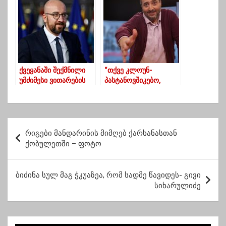
ხელისუფლებას”
ქვეყანაში შექმნილი
“თქვე კლოუნ-
უმძიმესი ვითარების
პასტანოვშიკებო,
ფონზე,
სამხილები იგუგლება”
საქართველოში შარლ
– მშვილდაძე
მიშელი კიდევ
ერთხელ ჩამოდის
პ
რიგები მანდარინის მიმღებ ქარხანასთან
ო
ქობულეთში – ფოტო
ს
ტ
ბიძინა სულ მაგ ჭკუაზეა, რომ სადმე წავიდეს- გივი
სიხარულიძე
ი
ს
ნ