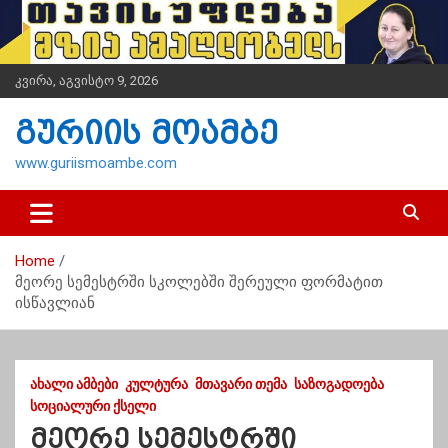
S
k
i
p
კვირა, აგვისტო 9, 2026
t
o
გურიის მოამბე
c
o
www.guriismoambe.com
n
t
e
n
Home
t
მეორე სემესტრში სკოლებში შერეული ფორმატით
ისწავლიან
ᲐᲮᲐᲚᲘ ᲐᲛᲑᲔᲑᲘ
ᲙᲣᲚᲢᲣᲠᲐ
ᲛᲗᲐᲕᲐᲠᲘ ᲗᲔᲛᲐ
ᲡᲐᲖᲝᲒᲐᲓᲝᲔᲑᲐ
ᲡᲝᲪᲘᲐᲚᲣᲠᲘ ᲥᲡᲔᲚᲘ
მეორე სემესტრში