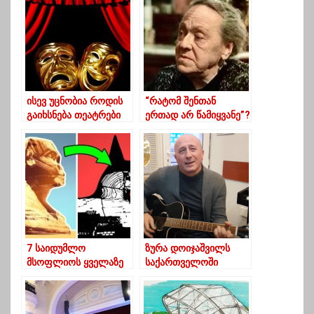
რეჟისორი
საქართველოში
ისევ უცნობია როდის
“რატომ შენთან
გაიხსნება თეატრები
ერთად არ წამიყვანე”?
-სესილია
თაყაიშვილის
წერილები
გარდაცვლილ დედას
7 საიდუმლო
ზურა დოიჯაშვილს
მსოფლიოს ყველაზე
საქართველოში
ცნობილი ნიმუშებისა
სავარაუდოდ, 22
თებერვალს
ჩამოასვენებენ