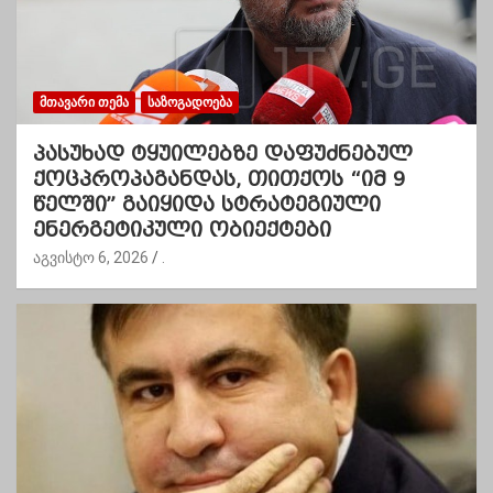
ᲛᲗᲐᲕᲐᲠᲘ ᲗᲔᲛᲐ
ᲡᲐᲖᲝᲒᲐᲓᲝᲔᲑᲐ
პასუხად ტყუილებზე დაფუძნებულ
ქოცპროპაგანდას, თითქოს “იმ 9
წელში” გაიყიდა სტრატეგიული
ენერგეტიკული ობიექტები
აგვისტო 6, 2026
.