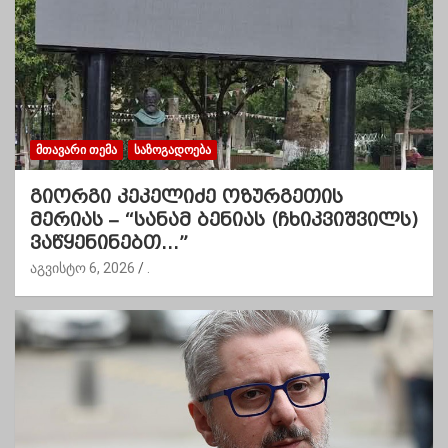
ᲛᲗᲐᲕᲐᲠᲘ ᲗᲔᲛᲐ
ᲡᲐᲖᲝᲒᲐᲓᲝᲔᲑᲐ
გიორგი კეკელიძე ოზურგეთის
მერიას – “სანამ ბენიას (ჩხიკვიშვილს)
ვაწყენინებთ…”
აგვისტო 6, 2026
.