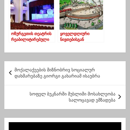
ოზურგეთის თეატრის
ყოველდღიური
რეაბილიტირებული
ნივთებისგან
შენობა პრემიერებით
შთაგონებული
14 მაისს გაიხსნება
არაჩვეულებრივი
არქიტექტურა
პ
მოქალაქეების მიზნობრივ სოციალურ
ო
დახმარებაზე გიორგი გახარიამ ისაუბრა
ს
ტ
სოფელ ბუკნარში მუსლიმი მოსახლეობა
სალოცავად ემზადება
ი
ს
ნ