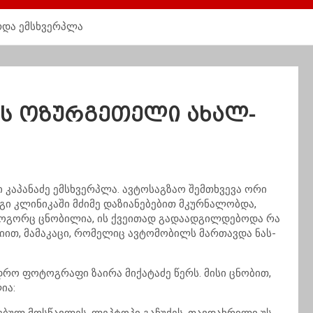
ზ­რდა ემსხვერ­პლა
ვას ოზურ­გე­თე­ლი ახალ­
კა­პა­ნა­ძე ემსხვერ­პლა. ავ­ტო­საგ­ზაო შემ­თხვე­ვა ორი
 კლი­ნი­კა­ში მძი­მე და­ზი­ა­ნე­ბე­ბით მკურ­ნა­ლობ­და,
ო­გორც ცნო­ბი­ლია, ის ქვე­ი­თად გა­და­ად­გილ­დე­ბო­და რა
ცი­ით, მა­მა­კა­ცი, რო­მე­ლიც ავ­ტო­მო­ბილს მარ­თავ­და ნას­
ედ­რო ფო­ტოგ­რა­ფი ზა­ი­რა მი­ქა­ტა­ძე წერს. მისი ცნო­ბით,
ლია: