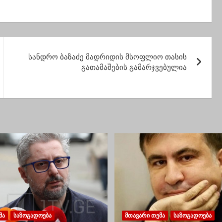
ებიდან, რაც
კონცერტი გაიმართა
 მორწმუნემ
იცოდეს
სანდრო ბაზაძე მადრიდის მსოფლიო თასის
გათამაშების გამარჯვებულია
ᲛᲐ
ᲡᲐᲖᲝᲒᲐᲓᲝᲔᲑᲐ
ᲛᲗᲐᲕᲐᲠᲘ ᲗᲔᲛᲐ
ᲡᲐᲖᲝᲒᲐᲓᲝᲔᲑᲐ