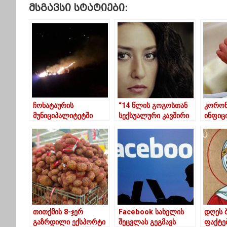
Მსგავსი Სტატიები:
ჩოხატაურის
“14 წლის გოგოსთან
კორონ
მუნიციპალიტეტში
სექსუალური კავშირი
ინფიც
სახლი დაიწვა
ძალადობაა! შეიგნეთ
ჩვილი
ხალხო!”
ჯანმრ
მდგომ
განსაკ
– ციც
კლინი
თითქმის 8-ჯერ
Facebook სახელის
დღეს 
გაზრდილი ექსპორტი
შეცვლას გეგმავს
ფაქტებ