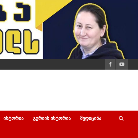
ᲘᲡᲢᲝᲠᲘᲐ
ᲒᲣᲠᲘᲘᲡ ᲘᲡᲢᲝᲠᲘᲐ
ᲛᲔᲓᲘᲪᲘᲜᲐ