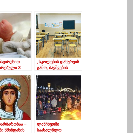
ავირუსით
„სკოლების დახურვის
ირებული 3
გამო, ბავშვების
დან ერთის
უმეტესობა
თელობის
ვერასდროს დაეწევა
არეობა
სასწავლო
უთრებით მძიმეა
პროგრამას“ –
იშვილის
UNICEF-ის
კა
განცხადება
ბარბარობაა –
ლანჩხუთში
ი წმინდანის
საახალწლო