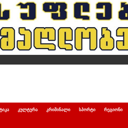
ᲢᲘᲙᲐ
ᲙᲣᲚᲢᲣᲠᲐ
ᲙᲠᲘᲛᲘᲜᲐᲚᲘ
ᲡᲞᲝᲠᲢᲘ
ᲠᲔᲒᲘᲝᲜᲘ