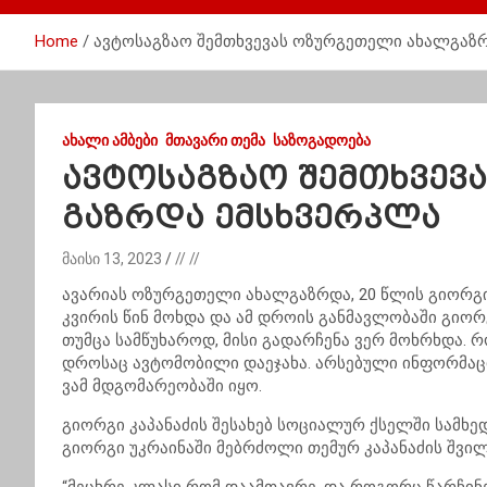
Home
ავ­ტო­საგ­ზაო შემ­თხვე­ვას ოზურ­გე­თე­ლი ახალ­გა
ᲐᲮᲐᲚᲘ ᲐᲛᲑᲔᲑᲘ
ᲛᲗᲐᲕᲐᲠᲘ ᲗᲔᲛᲐ
ᲡᲐᲖᲝᲒᲐᲓᲝᲔᲑᲐ
ავ­ტო­საგ­ზაო შემ­თხვე­
გაზ­რდა ემსხვერ­პლა
მაისი 13, 2023
// //
ავა­რი­ას ოზურ­გე­თე­ლი ახალ­გაზ­რდა, 20 წლის გი­ორ­გი 
კვი­რის წინ მოხ­და და ამ დრო­ის გან­მავ­ლო­ბა­ში გი­ორ­გი
თუმ­ცა სამ­წუ­ხა­როდ, მისი გა­დარ­ჩე­ნა ვერ მოხრხდა. რ
დრო­საც ავ­ტო­მო­ბი­ლი და­ე­ჯა­ხა. არ­სე­ბუ­ლი ინ­ფორ­მა­
ვამ მდგო­მა­რე­ო­ბა­ში იყო.
გი­ორ­გი კა­პა­ნა­ძის შე­სა­ხებ სო­ცი­ა­ლურ ქსელ­ში სამ­ხ
გი­ორ­გი უკ­რა­ი­ნა­ში მებ­რძო­ლი თე­მურ კა­პა­ნა­ძის შვი­