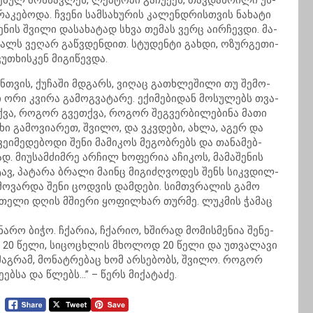
­ბულ მოს­წავ­ლეს, ლეპ­ტო­პი გა­ჩუ­ქეს, თავ­დახ­რი­ლი უს­
რა­კე­ბო­და. ჩვე­ნი სამ­სა­ხუ­რის კა­ლენ­დრის­თვის ნა­ხა­ტი
­შე­ნის შვი­ლი და­სა­ხა­ტად სხვა თე­მას ვერც აირ­ჩევ­დი. მა­
ალს ვე­ღარ გაწ­ვდენ­დით. სტუ­დენ­ტი გახ­დი, ოზურ­გე­თი­
თხის­კენ მი­გი­წევ­და.
ნ­თვის, ქუ­ჩა­ში მდგარს, ვი­ღაც გა­თხლე­ში­ლი თუ შე­მო­
 ორი კვი­რა გა­მოგ­ვა­ტა­რე. ექი­მე­ბი­დან მო­სუ­ლებს თვა­
­ქვა, რო­გორ გვეთ­ქვა, რო­გორ შეგ­ვერ­ბი­ლე­ბი­ნა მათი
ხი გა­მო­ვი­ა­რეთ, შვი­ლო, და ვკვდე­ბი, ახლა, აგერ და
­ი­მე­დე­ბო­დი შენი მა­მი­კოს მე­გობ­რებს და თა­ნა­მებ­
 მი­უ­სამ­ძიმ­რე არ­ჩილ ხო­ფე­რია აჩი­კოს, მა­მა­შე­ნის
­ტავ, პა­ტა­რა ბრა­ლი მა­ინც მი­გი­ძღვო­დეს შენს სიკ­ვდილ­
ე­მო­ვარ­და შენი ცოდ­ვის დამ­დე­ბი. სიმ­თვრა­ლის გამო
 მთე­ლი დღის მში­ე­რი ყო­ფილ­ხარ თურ­მე. ლუკ­მის ჭა­მაც
­ნა­რო ბიჭო. ჩქა­რია, ჩქა­რიო, ხში­რად მო­მის­მე­ნია შე­ნე­
ათ. 20 წელი, სი­ცო­ცხლის მხო­ლოდ 20 წელი და უთ­ვა­ლა­ვი
, მაგ­რამ, მო­ნატ­რე­ბაც ხომ არ­სე­ბობს, შვი­ლო. რო­გორ
ებ­სა და წლებს…” – წერს მი­ქა­ტა­ძე.