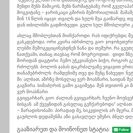
“მე­ცხრე კლა­სი რომ და­ამ­თავ­რე, და რო­გორც წარ­ჩი­ნე
მენ­დი შენს მა­მი­კოს, შენს წარ­მა­ტე­ბა­ზე რომ გვე­ლა­პა­
მოგ­ვი­ტა­ნე – ჯა­რის­კა­ცი გმი­რის მე­მო­რი­ალ­თან. მა­მა
შინ 15 წლის იყა­ვი. თვალს და ხელს შუა გა­ი­ზარ­დე, თვ
დან თბი­ლის­ში გად­მოხ­ვე­დი. გული სულ მშობ­ლი­უ­რი კუ­
ახ­ლაც მშობ­ლებ­თან მი­იჩ­ქა­რო­დი. რას იფიქ­რებ­დი, შე
გას­კდე­ბო­და. ორი კვი­რა იბ­რძო­ლე, გიო. ჯო­ჯო­ხე­თუ­რი
ლებ­ში შე­მოგ­ვცი­ცი­ნებ­დნენ ნანა და თე­მუ­რი. რა გვეთ
ნათ­ქვა­მი, თა­ნაც თავ­საც რომ მოვ­რე­ო­დით… დიდი წნე­
შო­რი­დან დაგ­ტი­რი. ჩემო უჭ­კვი­ა­ნე­სო ბიჭო, რო­გორ გვე
რძო­ლებს. ბო­ლოს ჯა­ბას დაკ­რძალ­ვა­ზე ვი­ყა­ვით ერ­თად.
თა­ნა­მებ­რძოლს. რამ­დე­ნი­მე თვე და შენც წახ­ვე­დი. ნე
ში. ალ­ბათ, აზ­რზე მოს­ვლაც ვერ მო­ას­წა­რი, სა­ი­დან შ
გაგ­წი­რა. სი­მა­ძღრის გამო გა­გი­მე­ტა. შენ თვი­თონ კი
ვერ მო­ას­წა­რი.
გვიყ­ვარ­ხარ, გიო. ძა­ლი­ან გვიყ­ვარ­ხარ, ჩვე­ნო მო­უს­ვე
ბის­გან. ამ ქვეყ­ნი­დან გას­ვლაც გეჩ­ქა­რე­ბო­და” ალ­ბ
– მა­რა­დი­სო­ბა­ში. პი­რა­დად მე, სიკ­ვდი­ლის არ მჯე­რა
გა­უძ­ლოს დე­და­შენ­მა აწი გა­სავ­ლელ უშე­ნო, ბნელ დღე­
გააზიარეთ და მოიწონეთ სტატია: