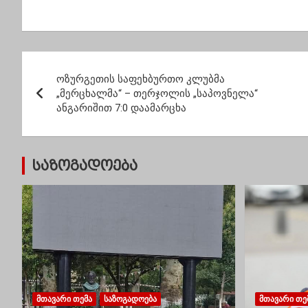
– სად იყიდება
ცხოვრ
ქართული
ყველა
კარტოფილი
უნდა 
პ
ოზურგეთის საფეხბურთო კლუბმა
ო
„მერცხალმა“ – თერჯოლის „საპოვნელა“
ანგარიშით 7:0 დაამარცხა
ს
ტ
საზოგადოება
ი
ს
ნ
ა
ვ
ᲛᲗᲐᲕᲐᲠᲘ ᲗᲔᲛᲐ
ᲡᲐᲖᲝᲒᲐᲓᲝᲔᲑᲐ
ᲛᲗᲐᲕᲐᲠᲘ ᲗᲔ