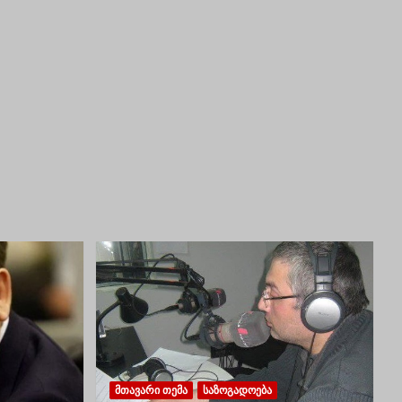
ᲛᲗᲐᲕᲐᲠᲘ ᲗᲔᲛᲐ
ᲡᲐᲖᲝᲒᲐᲓᲝᲔᲑᲐ