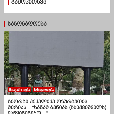
გამოკითხვა
ე
ბ
ი
საზოგადოება
ᲛᲗᲐᲕᲐᲠᲘ ᲗᲔᲛᲐ
ᲡᲐᲖᲝᲒᲐᲓᲝᲔᲑᲐ
გიორგი კეკელიძე ოზურგეთის
მერიას – “სანამ ბენიას (ჩხიკვიშვილს)
ვაწყენინებთ…”