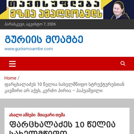
S
k
i
p
პარასკევი, აგვისტო 7, 2026
t
o
გურიის მოამბე
c
o
www.guriismoambe.com
n
t
e
n
Home
t
ფარცხალაძეს 10 წელია სახელმწიფო სტრუქტურებთან
კავშირი არ აქვს, კერძო პირია – პაპუაშვილი
ᲐᲮᲐᲚᲘ ᲐᲛᲑᲔᲑᲘ
ᲛᲗᲐᲕᲐᲠᲘ ᲗᲔᲛᲐ
ფარცხალაძეს 10 წელია