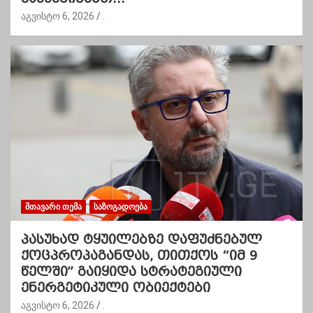
აგვისტო 6, 2026
.
ᲛᲗᲐᲕᲐᲠᲘ ᲗᲔᲛᲐ
ᲡᲐᲖᲝᲒᲐᲓᲝᲔᲑᲐ
პასუხად ტყუილებზე დაფუძნებულ
ქოცპროპაგანდას, თითქოს “იმ 9
წელში” გაიყიდა სტრატეგიული
ენერგეტიკული ობიექტები
აგვისტო 6, 2026
.