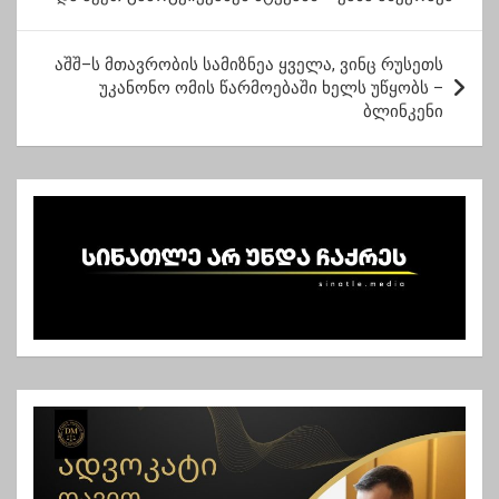
ს
ტ
აშშ–ს მთავრობის სამიზნეა ყველა, ვინც რუსეთს
უკანონო ომის წარმოებაში ხელს უწყობს –
ი
ბლინკენი
ს
ნ
ა
ვ
ი
გ
ა
ც
ი
ა