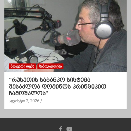
ᲛᲗᲐᲕᲐᲠᲘ ᲗᲔᲛᲐ
ᲡᲐᲖᲝᲒᲐᲓᲝᲔᲑᲐ
“რუსეთის საბანკო სისტემა
შესაძლოა დომინოს პრინციპით
ჩამოშალოს”
აგვისტო 2, 2026
.