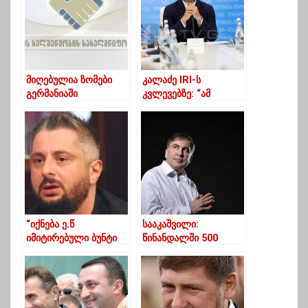
მიღებულია ზომები
კალაძე IRI-ს
გერმანიაში
კვლევებზე: “ამ
დასაქმებული
კვლევების მიმართ
ქართველების
ნეგატიურად ვარ
პირობების
განწყობილი”
გაუმჯობესებისთვის
“იქნება ე.წ
სააკაშვილი:
იმიტირებული ბუნტი
წინანდალში 500
ციხეში, რომელიც
კაციანი ქეიფი
დასრულდება
შეიძლება და კლუბები
სააკაშვილის
არა
ლიკვიდაციით” – რა
განცხადებას