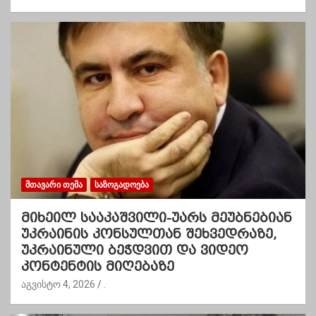
ᲛᲗᲐᲕᲐᲠᲘ ᲗᲔᲛᲐ
ᲡᲐᲖᲝᲒᲐᲓᲝᲔᲑᲐ
მიხეილ სააკაშვილი-უარს მეუბნებიან
უკრაინის კონსულთან შეხვედრაზე,
უკრაინული ბეჭდვით და ვიდეო
კონტენტის მიღებაზე
აგვისტო 4, 2026
.