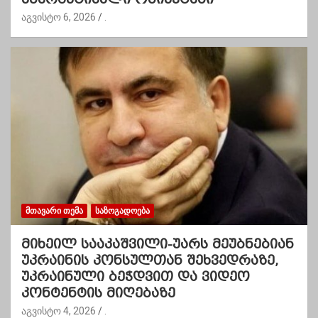
აგვისტო 6, 2026
.
ᲛᲗᲐᲕᲐᲠᲘ ᲗᲔᲛᲐ
ᲡᲐᲖᲝᲒᲐᲓᲝᲔᲑᲐ
მიხეილ სააკაშვილი-უარს მეუბნებიან
უკრაინის კონსულთან შეხვედრაზე,
უკრაინული ბეჭდვით და ვიდეო
კონტენტის მიღებაზე
აგვისტო 4, 2026
.