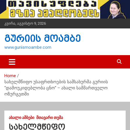
S
k
i
p
კვირა, აგვისტო 9, 2026
t
o
გურიის მოამბე
c
o
www.guriismoambe.com
n
t
e
n
Home
t
სახელმწიფო უსაფრთხოების სამსახურმა გურიის
“დამოუკიდებლობა ცნო” – ახალი სამმართველო
ოზურგეთში
ᲐᲮᲐᲚᲘ ᲐᲛᲑᲔᲑᲘ
ᲛᲗᲐᲕᲐᲠᲘ ᲗᲔᲛᲐ
სახელმწიფო