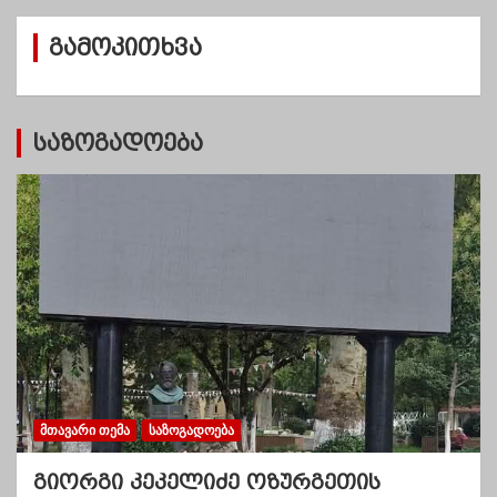
ი
ვ
გამოკითხვა
ე
ბ
ი
საზოგადოება
ᲛᲗᲐᲕᲐᲠᲘ ᲗᲔᲛᲐ
ᲡᲐᲖᲝᲒᲐᲓᲝᲔᲑᲐ
გიორგი კეკელიძე ოზურგეთის