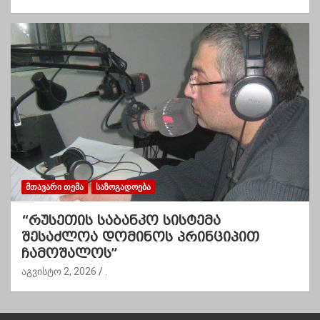
ᲛᲗᲐᲕᲐᲠᲘ ᲗᲔᲛᲐ
ᲡᲐᲖᲝᲒᲐᲓᲝᲔᲑᲐ
“რუსეთის საბანკო სისტემა
შესაძლოა დომინოს პრინციპით
ჩამოშალოს”
აგვისტო 2, 2026
.