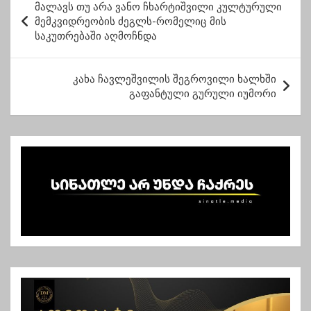
ტაში ამხანაგებო,
მალავს თუ არა ვანო ჩხარტიშვილი კულტურული
ო
მქუხარე ტაში”-დავით
მემკვიდრეობის ძეგლს-რომელიც მის
მავანაძე
საკუთრებაში აღმოჩნდა
ს
ტ
კახა ჩავლეშვილის შეგროვილი ხალხში
ი
გაფანტული გურული იუმორი
ს
ნ
ა
ვ
ი
გ
ა
ც
ი
ა