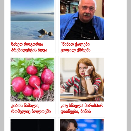
ნახეთ როგორია
“წინათ ქალები
პრეზიდენტის ზღვა
ყოფილ ქმრებს
თემქაზე და როგორ
გომოსექსუალიზმს
ისვენებს “მელოტა”
აბრალებდნენ, ახლა
(ფოტოები)
კივიან მცემდაო”
კიბოს წამალი,
„თუ სწავლა პირისპირ
რომელიც ბოლოკში
დაიწყება, ბინის
ბუნებრივადაა
გარეშე დავრჩებით“-
რა პრობლემების
წინაშე დგანან