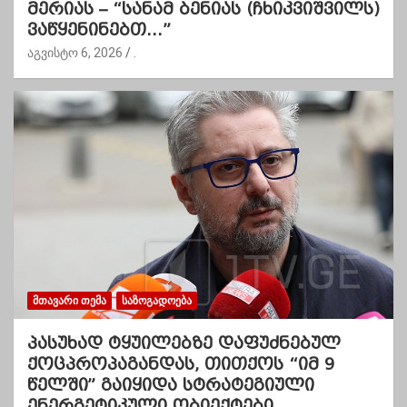
მერიას – “სანამ ბენიას (ჩხიკვიშვილს)
ვაწყენინებთ…”
აგვისტო 6, 2026
.
ᲛᲗᲐᲕᲐᲠᲘ ᲗᲔᲛᲐ
ᲡᲐᲖᲝᲒᲐᲓᲝᲔᲑᲐ
პასუხად ტყუილებზე დაფუძნებულ
ქოცპროპაგანდას, თითქოს “იმ 9
წელში” გაიყიდა სტრატეგიული
ენერგეტიკული ობიექტები