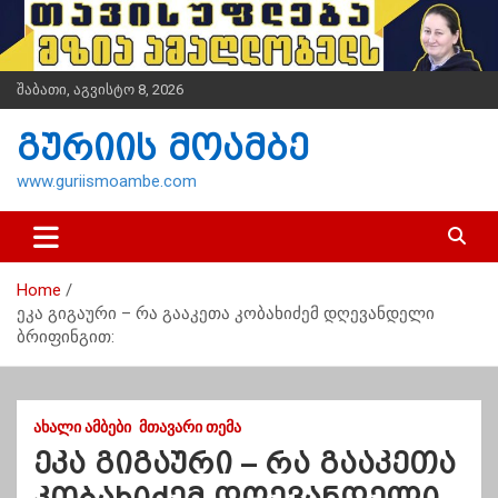
S
k
i
p
შაბათი, აგვისტო 8, 2026
t
o
გურიის მოამბე
c
o
www.guriismoambe.com
n
t
e
n
Home
t
ეკა გიგაური – რა გააკეთა კობახიძემ დღევანდელი
ბრიფინგით:
ᲐᲮᲐᲚᲘ ᲐᲛᲑᲔᲑᲘ
ᲛᲗᲐᲕᲐᲠᲘ ᲗᲔᲛᲐ
ეკა გიგაური – რა გააკეთა