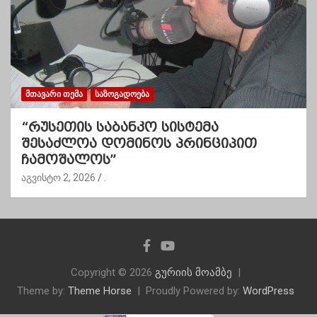
ᲛᲗᲐᲕᲐᲠᲘ ᲗᲔᲛᲐ
ᲡᲐᲖᲝᲒᲐᲓᲝᲔᲑᲐ
“რუსეთის საბანკო სისტემა
შესაძლოა დომინოს პრინციპით
ჩამოშალოს”
აგვისტო 2, 2026
.
Copyright © 2026
გურიის მოამბე
Theme by:
Theme Horse
Proudly Powered by:
WordPress