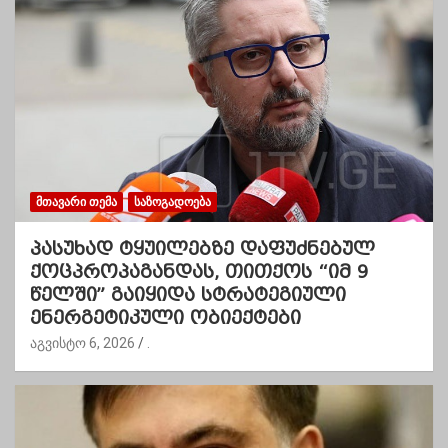
ᲛᲗᲐᲕᲐᲠᲘ ᲗᲔᲛᲐ
ᲡᲐᲖᲝᲒᲐᲓᲝᲔᲑᲐ
პასუხად ტყუილებზე დაფუძნებულ
ქოცპროპაგანდას, თითქოს “იმ 9
წელში” გაიყიდა სტრატეგიული
ენერგეტიკული ობიექტები
აგვისტო 6, 2026
.