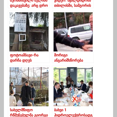
ზურაბიშვილი მელიას
ვიდეო: წყალდიდობა
დაკავებაზე: არც დრო
თბილისში, სამგორის
და არც ფორმა არ
ხიდებთან
იყო საუკეთესო,
მაგრამ მე არ ვწყვეტ
ფოტოამბავი-რა
მორიგი
დარჩა დღეს
ანგარიშსწორება
ანასეულის ძველი
მედიაზე – სენაკში
დიდებიდან
“ოცნების”
წარმომადგენლები
“მთავარი არხის”
გადამღებ ჯგუფს თავს
დაესხნენ
სახელმწიფო
ბახვი 1
რწმუნებულმა გიორგი
ჰიდროელექტროსადგ