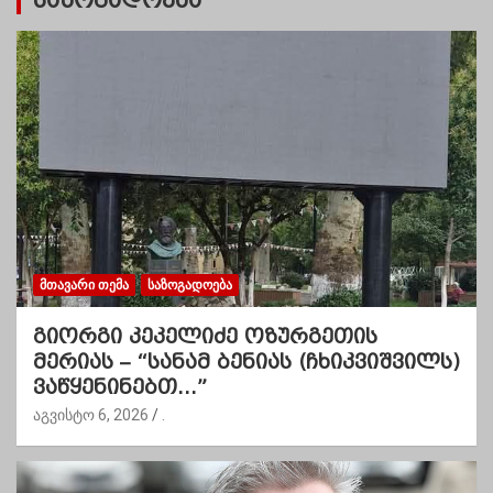
საზოგადოება
ᲛᲗᲐᲕᲐᲠᲘ ᲗᲔᲛᲐ
ᲡᲐᲖᲝᲒᲐᲓᲝᲔᲑᲐ
გიორგი კეკელიძე ოზურგეთის
მერიას – “სანამ ბენიას (ჩხიკვიშვილს)
ვაწყენინებთ…”
აგვისტო 6, 2026
.