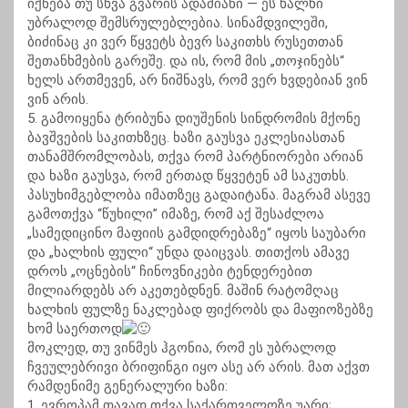
იქნება თუ სხვა გვარის ადამიანი — ეს ხალხი
უბრალოდ შემსრულებლებია. სინამდვილეში,
ბიძინაც კი ვერ წყვეტს ბევრ საკითხს რუსეთთან
შეთანხმების გარეშე. და ის, რომ მის „თოჯინებს“
ხელს ართმევენ, არ ნიშნავს, რომ ვერ ხვდებიან ვინ
ვინ არის.
5. გამოიყენა ტრიბუნა დიუშენის სინდრომის მქონე
ბავშვების საკითხზეც. ხაზი გაუსვა ეკლესიასთან
თანამშრომლობას, თქვა რომ პარტნიორები არიან
და ხაზი გაუსვა, რომ ერთად წყვეტენ ამ საკუთხს.
პასუხიმგებლობა იმათზეც გადაიტანა. მაგრამ ასევე
გამოთქვა “წუხილი” იმაზე, რომ აქ შესაძლოა
„სამედიცინო მაფიის გამდიდრებაზე“ იყოს საუბარი
და „ხალხის ფული“ უნდა დაიცვას. თითქოს ამავე
დროს „ოცნების“ ჩინოვნიკები ტენდერებით
მილიარდებს არ აკეთებდნენ. მაშინ რატომღაც
ხალხის ფულზე ნაკლებად ფიქრობს და მაფიოზებზე
ხომ საერთოდ
მოკლედ, თუ ვინმეს ჰგონია, რომ ეს უბრალოდ
ჩვეულებრივი ბრიფინგი იყო ასე არ არის. მათ აქვთ
რამდენიმე გენერალური ხაზი:
1. ევროპამ თავად თქვა საქართველოზე უარი;