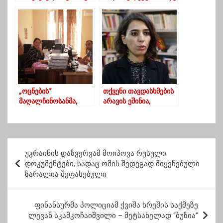
ურუშაძემ,
ურის მრჩეველთა
სოციალურად
საბჭოს შეხვედრას
დაუცველ ოჯახებს
ამერიკის ელჩი, მისი
სასურსათო
აღმატებულება კელი
პროდუქტები გადასცა
დეგნანი დაესწრო
„ოცნების“
თქვენი თავდასხმების
მაღალჩინოსანმა,
არავის ეშინია,
რომელსაც 4 ათას
საბოლოოდ
ლარამდე ხელფასი
ველურებად ისევ
აქვს, ოჯახს
თქვენ ჩანხართ –
სოციალური
მიქელაძე ოცნებას
პ
დამხარება დაუნიშნა
უკრაინის დაზვერვამ მოიპოვა რუსული
ო
დოკუმენტები, სადაც ომის შედეგად მიყენებული
ზარალია შეფასებული
ს
ტ
ფინანსურმა პოლიციამ ქვიშა ხრეშის საქმეზე
ი
ლევან სკამკოჩაიშვილი – მეტსახელად “ბუზია”