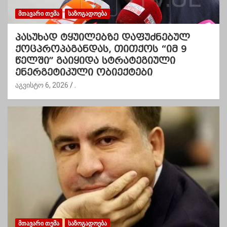
ᲛᲗᲐᲕᲐᲠᲘ ᲗᲔᲛᲐ
ᲡᲐᲖᲝᲒᲐᲓᲝᲔᲑᲐ
პასუხად ტყუილებზე დაფუძნებულ
ქოცპროპაგანდას, თითქოს “იმ 9
წელში” გაიყიდა სტრატეგიული
ენერგეტიკული ობიექტები
აგვისტო 6, 2026
.
ᲛᲗᲐᲕᲐᲠᲘ ᲗᲔᲛᲐ
ᲡᲐᲖᲝᲒᲐᲓᲝᲔᲑᲐ