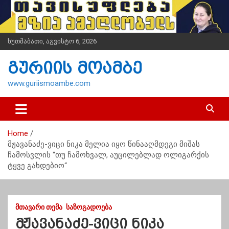
S
k
i
p
ხუთშაბათი, აგვისტო 6, 2026
t
o
გურიის მოამბე
c
o
www.guriismoambe.com
n
t
e
n
Home
t
მჟავანაძე-ვიცი ნიკა მელია იყო წინააღმდეგი მიშას
ჩამოსვლის “თუ ჩამოხვალ, აუცილებლად ოლიგარქის
ტყვე გახდებიო“
ᲛᲗᲐᲕᲐᲠᲘ ᲗᲔᲛᲐ
ᲡᲐᲖᲝᲒᲐᲓᲝᲔᲑᲐ
მჟავანაძე-ვიცი ნიკა