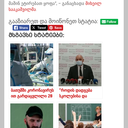
მაშინ ეტირებათ ყოფა“, – განაცხადა
მიხეილ
სააკაშვილმა
.
გააზიარეთ და მოიწონეთ სტატია:
Მსგავსი Სტატიები:
ბათუმში კორონავირუს
“როდის დადგება
ით გარდაცვლილი 28
სკოლებისა და
წლის ქალი
ბაღების დახურვა
ოზურგეთში
დღის წესრიგში”
ცხოვრობდა