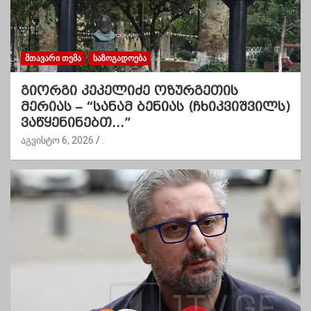
ᲛᲗᲐᲕᲐᲠᲘ ᲗᲔᲛᲐ
ᲡᲐᲖᲝᲒᲐᲓᲝᲔᲑᲐ
გიორგი კეკელიძე ოზურგეთის
მერიას – “სანამ ბენიას (ჩხიკვიშვილს)
ვაწყენინებთ…”
აგვისტო 6, 2026
.