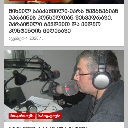
მიხეილ სააკაშვილი-უარს მეუბნებიან
უკრაინის კონსულთან შეხვედრაზე,
უკრაინული ბეჭდვით და ვიდეო
კონტენტის მიღებაზე
აგვისტო 4, 2026
.
ᲛᲗᲐᲕᲐᲠᲘ ᲗᲔᲛᲐ
ᲡᲐᲖᲝᲒᲐᲓᲝᲔᲑᲐ