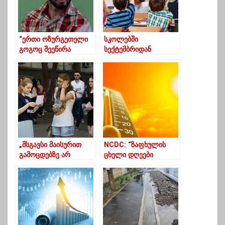
“ერთი ოზურგეთელი
სკოლებში
გოგოც შეეწირა
სექტემბრიდან
აპრილის დღეს,
შეფასების ახალი
ლიხაურელი ნინო
სისტემა დაინერგება
თოიძე”
„მსგავსი მაისურით
NCDC: “ზაფხულის
გამოცდებზე არ
ცხელი დღეები
დაიშვებით“ –
შესაძლოა,
მოქმედებს თუ არა
სიკვდილის მიზეზიც კი
დრესკოდი ეროვნულ
გახდნენ”
გამოცდებზე?