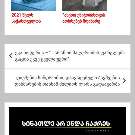
2021 წელს
”ასეთი უნიჭობისთვის
საქართველოს
აოხრებენ მდინარე
ეკონომიკა საშუალოდ
სუფსას და ნატანებს,
10.6%-ით გაიზარდა
ამოაქვთ წიაღი
ვანდალურად” –
გორდელაძე
პ
ეკა ხოფერია – “… არა­ნორ­მა­ლუ­რო­ბის ფარ­გლებს
ო
გაც­და უკვე ყვე­ლა­ფე­რი”
ს
ტ
დიუშენის სინდრომით დაავადებული ბავშვების
დახმარების თანხამ მილიონ ლარს გადააჭარბა
ი
ს
ნ
ა
ვ