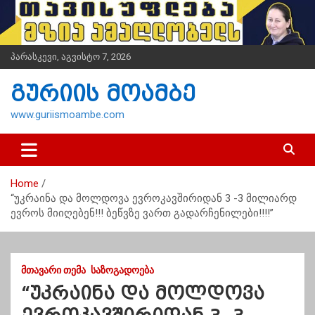
S
k
i
p
პარასკევი, აგვისტო 7, 2026
t
o
გურიის მოამბე
c
o
www.guriismoambe.com
n
t
e
n
Home
t
“უკრაინა და მოლდოვა ევროკავშირიდან 3 -3 მილიარდ
ევროს მიიღებენ!!! ბეწვზე ვართ გადარჩენილები!!!!”
ᲛᲗᲐᲕᲐᲠᲘ ᲗᲔᲛᲐ
ᲡᲐᲖᲝᲒᲐᲓᲝᲔᲑᲐ
“უკრაინა და მოლდოვა