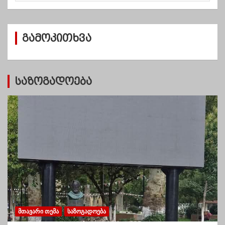
ქ
ი
ვ
გამოკითხვა
ე
ბ
ი
საზოგადოება
ᲛᲗᲐᲕᲐᲠᲘ ᲗᲔᲛᲐ
ᲡᲐᲖᲝᲒᲐᲓᲝᲔᲑᲐ