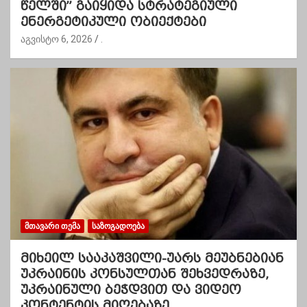
წელში” გაიყიდა სტრატეგიული
ენერგეტიკული ობიექტები
აგვისტო 6, 2026
.
ᲛᲗᲐᲕᲐᲠᲘ ᲗᲔᲛᲐ
ᲡᲐᲖᲝᲒᲐᲓᲝᲔᲑᲐ
მიხეილ სააკაშვილი-უარს მეუბნებიან
უკრაინის კონსულთან შეხვედრაზე,
უკრაინული ბეჭდვით და ვიდეო
კონტენტის მიღებაზე