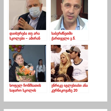
სტურუა
დაიხურება თუ არა
საბერძნეთში
სკოლები – ამირან
ქართველი ე.წ.
გამყრელიძის
კანონიერი ქურდი,
განმარტება
“ჩირო გალსკი”
გარდაიცვალა
სოფელ ჩონჩხათის
ენრიკე იგლესიასი ანა
საჯარო სკოლის
კურნიკოვაზე 20
მასწავლებელს დალი
წლიანი
კვერენჩხილაძეს
თანაცხოვრების
საქართველოს
შემდეგ დაქორწინდა
დამსახურებული