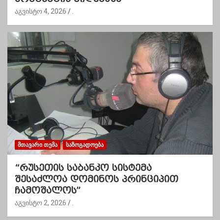
აგვისტო 4, 2026
.
ᲛᲗᲐᲕᲐᲠᲘ ᲗᲔᲛᲐ
ᲡᲐᲖᲝᲒᲐᲓᲝᲔᲑᲐ
“რუსეთის საბანკო სისტემა
შესაძლოა დომინოს პრინციპით
ჩამოშალოს”
აგვისტო 2, 2026
.