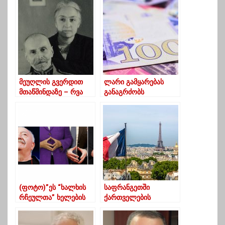
მეუღლის გვერდით
ლარი გამყარებას
მთაწმინდაზე – რვა
განაგრძობს
ქალის ამბავი
(ფოტო)”ეს “ხალხის
საფრანგეთში
რჩეულთა” ხელების
ქართველების
უსაყვარლესი პოზიცია
ლეგალურად
გახლავთ!” – რობერტ
დასაქმება გადავადდა