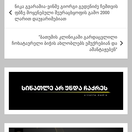
პ
მასწავლებლის
ნიკა გვარამია-ვინმე გიორგი გედენიძე ჩემთვის
ო
წოდება მიენიჭა
ფბზე მოყენებული შეურაცხყოფის გამო 2000
ლარით დაუჯარიმებიათ
ს
ტ
“ბათუმის კლინიკაში გარდაცვლილი
ი
ჩოხატაურელი ბიჭის ახლობლებს ემუქრებიან და
ს
აშანტაჟებენ”
ნ
ა
ვ
ი
გ
ა
ც
ი