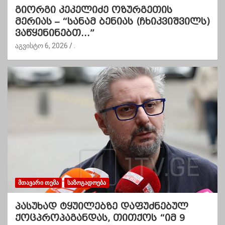
გიორგი კეკელიძე ოზურგეთის
მერიას – “სანამ ბენიას (ჩხიკვიშვილს)
ვაწყენინებთ…”
აგვისტო 6, 2026
.
ᲛᲗᲐᲕᲐᲠᲘ ᲗᲔᲛᲐ
ᲡᲐᲖᲝᲒᲐᲓᲝᲔᲑᲐ
პასუხად ტყუილებზე დაფუძნებულ
ქოცპროპაგანდას, თითქოს “იმ 9