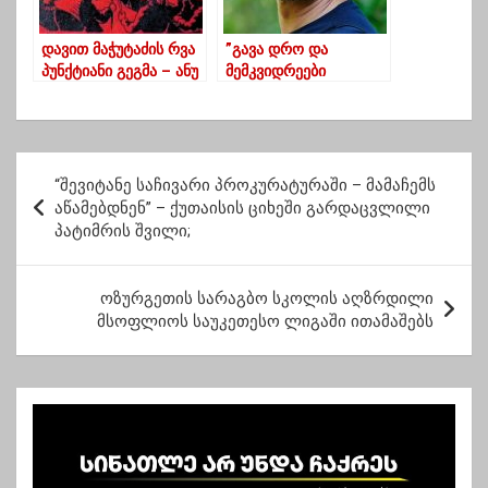
დავით მაჭუტაძის რვა
”გავა დრო და
პუნქტიანი გეგმა – ანუ
მემკვიდრეები
რას ითხოვდა გურული
გვკითხავენ
თავადი რუსებისაგან
“ფეისბუქზე”
1844 წელს
ლანძღვისა და ქოც-
ნაცის ძახილის გარდა
პ
რას აკეთებდითო?”
“შევიტანე საჩივარი პროკურატურაში – მამაჩემს
ო
აწამებდნენ” – ქუთაისის ციხეში გარდაცვლილი
პატიმრის შვილი;
ს
ტ
ოზურგეთის სარაგბო სკოლის აღზრდილი
ი
მსოფლიოს საუკეთესო ლიგაში ითამაშებს
ს
ნ
ა
ვ
ი