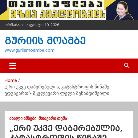
S
k
i
p
ორშაბათი, აგვისტო 10, 2026
t
o
გურიის მოამბე
c
o
www.guriismoambe.com
n
t
e
n
Home
t
„ერი უკვე დაბერებულია, კატასტროფის წინაშე
ვდგავართ“- მკვლევარი ლელა მენაბდიშვილი
ᲐᲮᲐᲚᲘ ᲐᲛᲑᲔᲑᲘ
ᲛᲗᲐᲕᲐᲠᲘ ᲗᲔᲛᲐ
„ერი უკვე დაბერებულია,