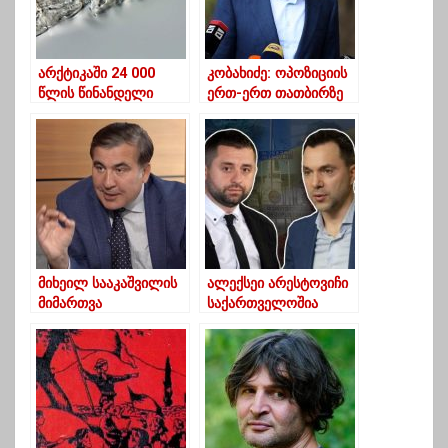
არქტიკაში 24 000
კობახიძე: ოპოზიციის
წლის წინანდელი
ერთ-ერთ თათბირზე
„ზომბები“
განხილულ იქნა
გაცოცხლდნენ და
ელენე ხოშტარიას
კლონირებაც
მოწამვლის სცენარი
მოახერხეს
მიხეილ სააკაშვილის
ალექსეი არესტოვიჩი
მიმართვა
საქართველოშია
“ნაციონალური
დაბადებული – ომის
მოძრაობიდან”
გმირები ზელენსკის
არჩეულ საკრებულოს
კაბინეტიდან
წევრებს