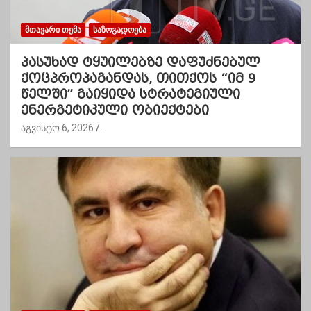
ᲛᲗᲐᲕᲐᲠᲘ ᲗᲔᲛᲐ
ᲡᲐᲖᲝᲒᲐᲓᲝᲔᲑᲐ
პასუხად ტყუილებზე დაფუძნებულ
ქოცპროპაგანდას, თითქოს “იმ 9
წელში” გაიყიდა სტრატეგიული
ენერგეტიკული ობიექტები
აგვისტო 6, 2026
.