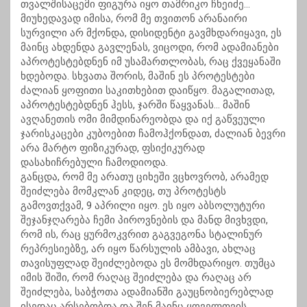
თვალშისაცემი ფიგურა იყო თამრიკო ჩხეიძე…
მიუხედავად იმისა, რომ მე თვითონ არანაირი
სურვილი არ მქონდა, დისიდენტი გავმხდარიყავი, ეს
მაინც ახდენდა გავლენას, ვიცოდი, რომ ადამიანები
აპროტესტებდნენ იმ უსამართლობას, რაც ქვეყანაში
ხდებოდა. სხვათა შორის, მაშინ ეს პროტესტები
ძალიან ყოფითი საკითხებით დაიწყო. მაგალითად,
აპროტესტებდნენ ჰესს, ჯარში წაყვანას… მაშინ
ავღანეთის ომი მიმდინარეობდა და იქ გაწვეული
ჯარისკაცები კუბოებით ჩამოჰქონდათ, ძალიან ბევრი
არა მარტო ფიზიკურად, ფსიქიკურად
დასახიჩრებული ჩამოდიოდა.
განცდა, რომ მე არათუ ციხეში ვცხოვრობ, არამედ
შეიძლება მომკლან კიდეც, თუ პროტესტს
გამოვთქვამ, 9 აპრილი იყო. ეს იყო აბსოლუტური
შეჯანჯღარება ჩემი პიროვნების და მანდ მივხვდი,
რომ ის, რაც ყურმოკვრით გაგვეგონა სტალინურ
რეპრესიებზე, არ იყო წარსულის ამბავი, ახლაც
თავისუფლად შეიძლებოდა ეს მომხდარიყო. თუმცა
იმის შიში, რომ რაღაც შეიძლება და რაღაც არ
შეიძლება, საბჭოთა ადამიანში გაუცნობიერებლად
ისედაც არსებობდა და შენ მაინც ყოველთვის