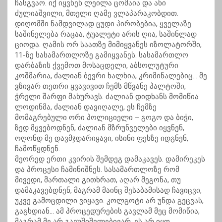
ჩასგვაო. იქ იყვნენ ლეილა ცომაია და ანი
ძულიაშვილი, მთელი ღამე ვლაპარაკობდით.
დიღომში ნამდვილად ცუდი პირობებია, ყველაზე
საშინელება რაცაა, ტუალეტი არის ღია, საშინლად
ციოდა. ღამის ორ საათზე მიმიყვანეს იზოლატორში,
11-ზე სასამართლოზე გამიყვანეს. სასამართლო
დარბაზის ქვემოთ მოსაცდელი, აბსოლუტური
კოშმარია, ძალიან ბევრი ხალხია, კრიმინალებიც… მე
ვზივარ თეთრი ყვავივით ჩემს მწვანე პალტოში,
ჭრელი შარფი მახურავს. ძალიან დიდხანს მომიწია
ლოდინმა, ძალიან დავიღალე, ეს ჩემზე
მომაგრებული ორი პოლიციელი – გოგო და ბიჭი,
ზედ მყვებოდნენ, ძალიან მზრუნველები იყვნენ,
ოღონდ მე დავმჯდარიყავი, ისინი ფეხზე იდგნენ,
ჩამოწყდნენ.
მეორედ ერთი კვირის შემდეგ დამაკავეს. დამირეკეს
და პროცესი ჩამინიშნეს. სასამართლოზე რომ
მივედი, მართალი გითხრათ, აღარ მეგონა, თუ
დამაკავებდნენ, მაგრამ მაინც შესაბამისად ჩავიცვი,
უკვე გამოცდილი ვიყავი. კოლგოტი არ უნდა გეცვას,
გაგხდიან… ამ პროცედურების გავლამ მეც მომიწია,
მაგრამ მე არ გავუშიშვლებივარ. ეს არ იყო