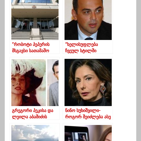
“რობოტი პეპერის
“ხელისუფლება
მსგავსი სათამაშო
ჩვეულ სტილში
გამოიგონა, ეხლა
პოლიტიკურ
მობეზრდა და
ოპონენტებს დევნის”-
გადააგდო“
ვარშალომიძე
გრეგორი პეკისა და
ნინო სუხიშვილი-
ლეილა აბაშიძის
როგორ შეიძლება ასე
შეხვედრა ტოკიოს
გაგლეჯილი
კინოფესტივალზე
საქართველო
დიდხანს არსებობდეს