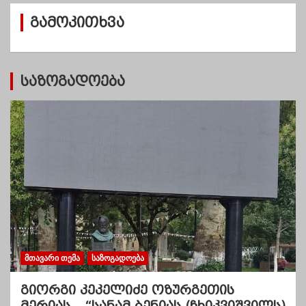
ვ
გამოკითხვა
ე
ბ
ი
საზოგადოება
ᲛᲗᲐᲕᲐᲠᲘ ᲗᲔᲛᲐ
ᲡᲐᲖᲝᲒᲐᲓᲝᲔᲑᲐ
გიორგი კეკელიძე ოზურგეთის
მერიას – “სანამ ბენიას (ჩხიკვიშვილს)