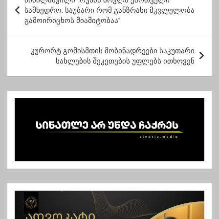
ბიბილაშვილი “რუსმა მოკლა ქართველი
ო
სამხედრო. საუბარი რომ განზრახი მკვლელობა
გამოირიცხოს მიამიტობაა”
ს
ტ
კურორტ გომისმთის მობინადრეები საკუთარი
ი
სახლების შეკეთების უფლებს ითხოვენ
ს
ნ
ა
ვ
ი
გ
ა
ც
ი
ა