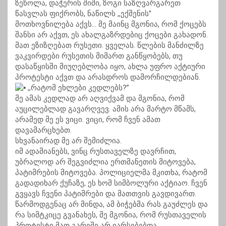
ზეწოლა, დაჭერის შიში, ზოგი საზღვარგარეთ
წასვლას ფიქრობს, ნაწილს ,,ექშენის’’
მოთხოვნილება აქვს… მე მაინც მგონია, რომ ქოცებს
შანსი არ აქვთ, ეს ახალგაზრდებიც ქოცები გახადონ.
მათ ეზიზღებათ რუსეთი. ყველას. წლების მანძილზე
ვაკვირდები რუსეთის მიმართ განწყობებს, თუ
დასაწყისში მიუღებლობა იყო, ახლა უფრო აქტიური
პროტესტი აქვთ და არასდროს დამორჩილდებიან.
,,რატომ ეხლები კედლებს?’’
მე ამას კედლად არ აღვიქვამ და მგონია, რომ
აუცილებლად გავარღვევ. ამის არა მარტო მწამს,
არამედ მე ეს ვიცი. ვიცი, რომ ჩვენ ამათ
დავამარცხებთ.
სხვანაირად მე არ შემიძლია.
იმ ადამიანებს, ვინც რუსთაველზე დავრჩით,
უბრალოდ არ შეგვიძლია ერთმანეთის მიტოვება,
პატიმრების მიტოვება. პოლიციელმა მკითხა, რატომ
გადადიხარ ქუჩაზე, ეს ხომ სიმბოლური აქტიაო. ჩვენ
გვყავს ჩვენი პატიმრები და მათთვის გავდივართ.
წარმოდგენაც არ მინდა, ამ ბიჭებმა რას გაუძლეს და
რა სიმტკიცე გვანახეს, მე მგონია, რომ რუსთაველის
პროტესტი მათ გარეშე არ იარსებებდა.