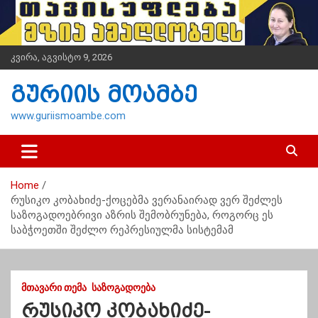
S
k
i
p
კვირა, აგვისტო 9, 2026
t
o
გურიის მოამბე
c
o
www.guriismoambe.com
n
t
e
n
Home
t
რუსიკო კობახიძე-ქოცებმა ვერანაირად ვერ შეძლეს
საზოგადოებრივი აზრის შემობრუნება, როგორც ეს
საბჭოეთში შეძლო რეპრესიულმა სისტემამ
ᲛᲗᲐᲕᲐᲠᲘ ᲗᲔᲛᲐ
ᲡᲐᲖᲝᲒᲐᲓᲝᲔᲑᲐ
რუსიკო კობახიძე-