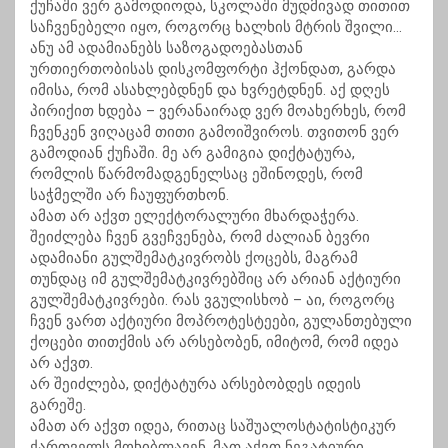
ქუჩაში ვერ გამოდიოდა, სკოლაში მუდმივად თითით
საჩვენებელი იყო, როგორც ხალხის მტრის შვილი…
ანუ ამ ადამიანებს საზოგადოებასთან
ურთიერთობისას დისკომფორტი ჰქონდათ, გარდა
იმისა, რომ ასახლებდნენ და ხვრეტდნენ. აქ დღეს
პირიქით ხდება – ვერანაირად ვერ მოახერხეს, რომ
ჩვენკენ ვიღაცამ თითი გამოიშვიროს. თვითონ ვერ
გამოდიან ქუჩაში. მე არ გამიგია დიქტატურა,
რომლის წარმომადგენელსაც ეშინოდეს, რომ
საჭმელში არ ჩაუფურთხონ.
ამათ არ აქვთ ელექტორალური მხარდაჭერა.
შეიძლება ჩვენ გვეჩვენება, რომ ძალიან ბევრი
ადამიანი გულშემატკივრობს ქოცებს, მაგრამ
თუნდაც იმ გულშემატკივრებშიც არ არიან აქტიური
გულშემატკივრები. რას ვგულისხობ – აი, როგორც
ჩვენ ვართ აქტიური მოპროტესტეები, გულანთებული
ქოცები თითქმის არ არსებობენ, იმიტომ, რომ იდეა
არ აქვთ.
არ შეიძლება, დიქტატურა არსებობდეს იდეის
გარეშე.
ამათ არ აქვთ იდეა, რითაც საშუალოსტატისტიკურ
ქართველს მოხიბლავენ. მათ აქვთ ნეგატიური