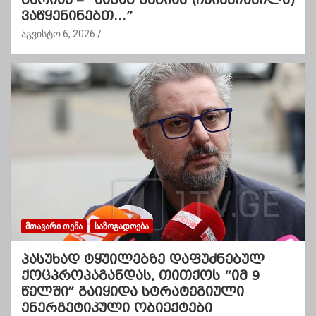
ვაწყენინებთ…”
აგვისტო 6, 2026
.
ᲛᲗᲐᲕᲐᲠᲘ ᲗᲔᲛᲐ
ᲡᲐᲖᲝᲒᲐᲓᲝᲔᲑᲐ
პასუხად ტყუილებზე დაფუძნებულ
ქოცპროპაგანდას, თითქოს “იმ 9
წელში” გაიყიდა სტრატეგიული
ენერგეტიკული ობიექტები