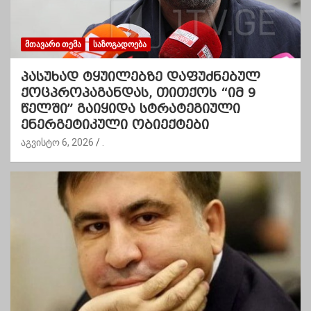
ᲛᲗᲐᲕᲐᲠᲘ ᲗᲔᲛᲐ
ᲡᲐᲖᲝᲒᲐᲓᲝᲔᲑᲐ
პასუხად ტყუილებზე დაფუძნებულ
ქოცპროპაგანდას, თითქოს “იმ 9
წელში” გაიყიდა სტრატეგიული
ენერგეტიკული ობიექტები
აგვისტო 6, 2026
.