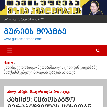
S
k
i
p
პარასკევი, აგვისტო 7, 2026
t
o
გურიის მოამბე
c
o
www.guriismoambe.com
n
t
e
n
Home
t
კახიძე: ევროსაბჭო მერაბიშვილის ციხიდან გაყვანაზე
პასუხისმგებელი პირების დასჯას ითხოვს
ᲐᲮᲐᲚᲘ ᲐᲛᲑᲔᲑᲘ
ᲛᲗᲐᲕᲐᲠᲘ ᲗᲔᲛᲐ
ᲞᲝᲚᲘᲢᲘᲙᲐ
კახიძე: ევროსაბჭო