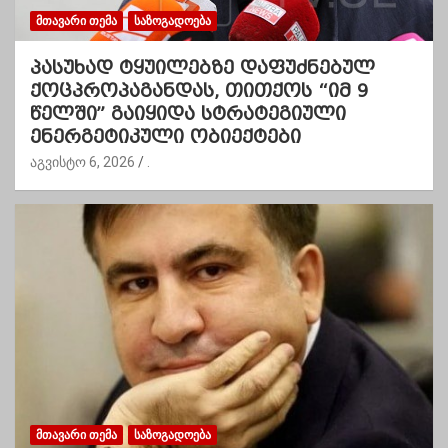
ᲛᲗᲐᲕᲐᲠᲘ ᲗᲔᲛᲐ
ᲡᲐᲖᲝᲒᲐᲓᲝᲔᲑᲐ
პასუხად ტყუილებზე დაფუძნებულ
ქოცპროპაგანდას, თითქოს “იმ 9
წელში” გაიყიდა სტრატეგიული
ენერგეტიკული ობიექტები
აგვისტო 6, 2026
.
ᲛᲗᲐᲕᲐᲠᲘ ᲗᲔᲛᲐ
ᲡᲐᲖᲝᲒᲐᲓᲝᲔᲑᲐ