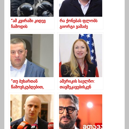
“ამ კვირაში კიდევ
რა ქონებას ფლობს
ჩამოდის
გიორგი ვაშაძე
საქართველოში
გავრილოვი”
“თუ ბუხართან
ამერიკის საელჩო:
წამოვსკუპდებით,
თავშეკავებისკენ
„ოცნება“
მოგიწოდებთ…
გააგრძელებს ბოგინს“
– გურამ
ჩალაგაშვილი