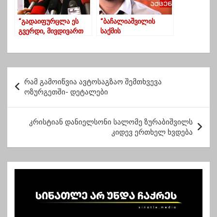
“გადაიფურცლა ეს
“ბაჩალიაშვილის
გვერდი, მივდივართ
საქმის
წინ” – ნიკა მელია
“წარმოუდგენელი
პარლამენტში მივიდა
განვითარება”
“მთავარ აქცენტებში”
გაგრძელდება”
პ
რამ გამოიწვია ავტოსაგზაო შემთხვევა
ო
ოზურგეთში- დეტალები
ს
ტ
კრისტიან დანიელსონი სალომე ზურაბიშვილს
კიდევ ერთხელ ხვდება
ი
ს
ნ
ა
ვ
ი