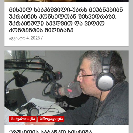
მიხეილ სააკაშვილი-უარს მეუბნებიან
უკრაინის კონსულთან შეხვედრაზე,
უკრაინული ბეჭდვით და ვიდეო
კონტენტის მიღებაზე
აგვისტო 4, 2026
.
ᲛᲗᲐᲕᲐᲠᲘ ᲗᲔᲛᲐ
ᲡᲐᲖᲝᲒᲐᲓᲝᲔᲑᲐ
“რუსეთის საბანკო სისტემა