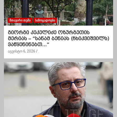
ᲛᲗᲐᲕᲐᲠᲘ ᲗᲔᲛᲐ
ᲡᲐᲖᲝᲒᲐᲓᲝᲔᲑᲐ
გიორგი კეკელიძე ოზურგეთის
მერიას – “სანამ ბენიას (ჩხიკვიშვილს)
ვაწყენინებთ…”
აგვისტო 6, 2026
.