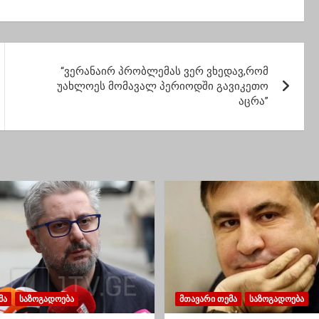
წყობის ცენტრი
გივიამ მოუყვა ბებიას
ა
კაკოია ნაცვალაძეს
სასწაული თხები
გამოუჯიშებია
ნასაკირალიდან,ტანა
“ვერანაირ პრობლემას ვერ ვხედავ,რომ
დ დიდვანი არიენ”
უახლოეს მომავალ პერიოდში გავიკეთო
აცრა”
ᲛᲐ
ᲡᲐᲖᲝᲒᲐᲓᲝᲔᲑᲐ
ᲛᲗᲐᲕᲐᲠᲘ ᲗᲔᲛᲐ
ᲡᲐᲖᲝᲒᲐᲓᲝᲔᲑᲐ