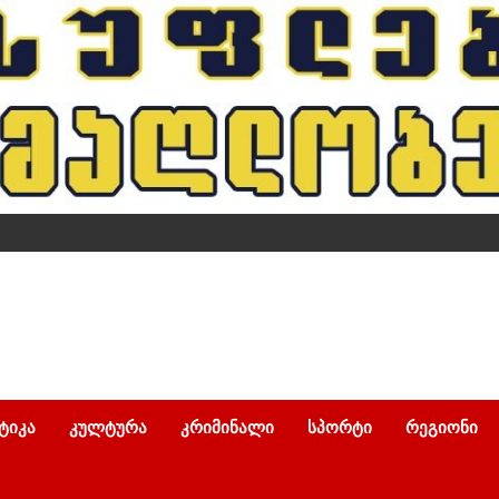
ᲢᲘᲙᲐ
ᲙᲣᲚᲢᲣᲠᲐ
ᲙᲠᲘᲛᲘᲜᲐᲚᲘ
ᲡᲞᲝᲠᲢᲘ
ᲠᲔᲒᲘᲝᲜᲘ