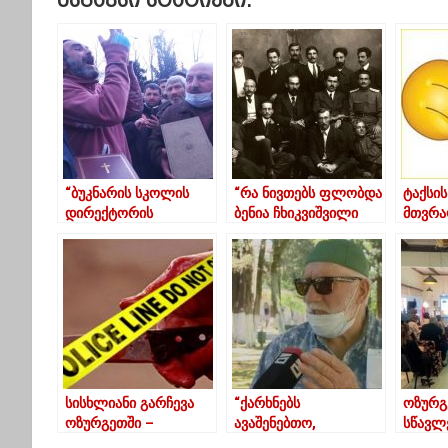
Მსგავსი Სტატიები:
“ბუკნარის სკოლის
“რა ნივთებს ფლობდა
ტაქსი
დირექტორის
ბენია ჩხიკვიშვილი
მთვრა
გადაყენება არც
საფრანგეთში
ამბავ
განიხილება”
ცხოვრების პერიოდში”
იუმორ
სისხლიანი გარჩევა
“ქარხნებს
ოზურგ
ოზურგეთში –
ავაშენებთო,
სწავლ
დაჭრილია 16 წლის
მოსახლეობას
დასაქმ