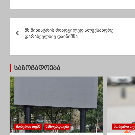
ბიჭი
დავასაქმებთო…
ხელშე
მთავრობას
გაიხსნ
ხალხისთვის არ
პ
სცალია”
შს მინისტრის მოადგილედ ალექსანდრე
ო
დარახველიძე დაინიშნა
ს
ტ
საზოგადოება
ი
ს
ნ
ა
ვ
ᲛᲗᲐᲕᲐᲠᲘ ᲗᲔᲛᲐ
ᲡᲐᲖᲝᲒᲐᲓᲝᲔᲑᲐ
ᲛᲗᲐᲕᲐᲠᲘ ᲗᲔ