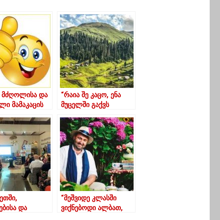
ს მძღოლისა და
“რაია შე კაცო, ენა
ლი მამაკაცის
მუცელში გაქვს
ი-გურული
ჩავარდნილი”? –
ი
მარიამ ბაქანიძე –
“აბდალი”
ეთში,
“მეშვიდე კლასში
ებისა და
ვიქნებოდი ალბათ,
ების
ჩვენმა ნათესავმა