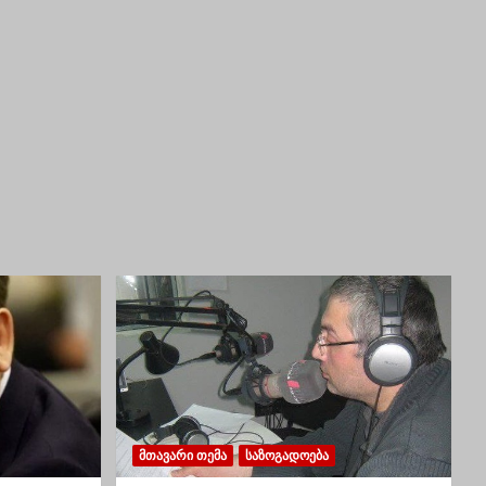
ᲛᲗᲐᲕᲐᲠᲘ ᲗᲔᲛᲐ
ᲡᲐᲖᲝᲒᲐᲓᲝᲔᲑᲐ