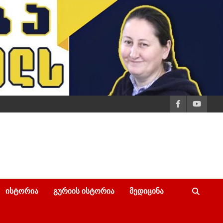
ᲘᲡᲢᲝᲠᲘᲐ
ᲒᲣᲠᲘᲘᲡ ᲘᲡᲢᲝᲠᲘᲐ
ᲛᲔᲓᲘᲪᲘᲜᲐ