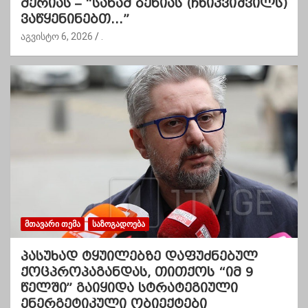
მერიას – “სანამ ბენიას (ჩხიკვიშვილს)
ვაწყენინებთ…”
აგვისტო 6, 2026
.
ᲛᲗᲐᲕᲐᲠᲘ ᲗᲔᲛᲐ
ᲡᲐᲖᲝᲒᲐᲓᲝᲔᲑᲐ
პასუხად ტყუილებზე დაფუძნებულ
ქოცპროპაგანდას, თითქოს “იმ 9
წელში” გაიყიდა სტრატეგიული
ენერგეტიკული ობიექტები