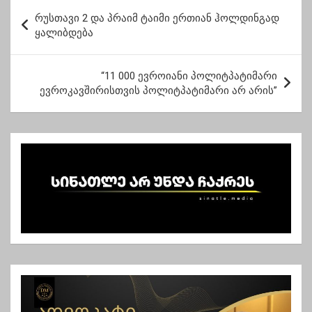
შემდეგ მეორე ან
პ
მეოთხე მინისტრმა”
რუსთავი 2 და პრაიმ ტაიმი ერთიან ჰოლდინგად
ო
ყალიბდება
ს
ტ
“11 000 ევროიანი პოლიტპატიმარი
ევროკავშირისთვის პოლიტპატიმარი არ არის”
ი
ს
ნ
ა
ვ
ი
გ
ა
ც
ი