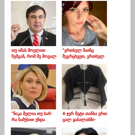
თუ იმას მოელით
“ერთხელ მაინც
ჩემგან, რომ მე მოვალ
შეგრცხვეთ, ერთხელ
და დავიწყებ ხალხის
მაინც დაფიქრდით”!!!
დაჭერას, მაშინ სხვას
მიეცით ხმა – მიხეილ
სააკაშვილი
“ნიკა მელია თუ ხარ
4-ჯერ მეტი თანხა ერთ
რა ნამუსით უნდა
ცალ ყაბალახში-
მიმართო ნოდარ
როგორ იხარჯება
დუმბაძის შვილს,
ბიუჯეტის ფულები