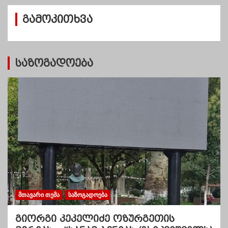
ვ
გამოკითხვა
ე
ბ
ი
საზოგადოება
ᲛᲗᲐᲕᲐᲠᲘ ᲗᲔᲛᲐ
ᲡᲐᲖᲝᲒᲐᲓᲝᲔᲑᲐ
გიორგი კეკელიძე ოზურგეთის