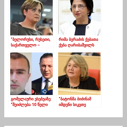
ნაცისტების
ლანჩხუთში
წინააღმდეგ
მებრძოლს”
“ბელორუსი, რუსეთი,
რიმა ბერაძის ქებათა
საქართველო –
ქება ღარიბაშვილს
კარგად მივდივართ”
გომელაური ესებუაზე:
“ბატონმა ბიძინამ
“შეიძლება 10 წელი
იმდენი სიკეთე
გავიდეს და მერე
გააკეთა ქვეყნისთვის…
დააკავონ, არა მე,
უდიდესი ავტორიტეტი
არამედ შეიძლება ჩემ
აქვს”