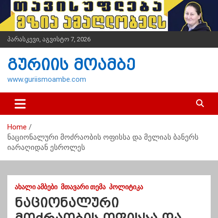
S
k
i
p
პარასკევი, აგვისტო 7, 2026
t
o
გურიის მოამბე
c
o
www.guriismoambe.com
n
t
e
n
Home
t
ნაციონალური მოძრაობის ოფისსა და მელიას ბანერს
იარაღიდან ესროლეს
ᲐᲮᲐᲚᲘ ᲐᲛᲑᲔᲑᲘ
ᲛᲗᲐᲕᲐᲠᲘ ᲗᲔᲛᲐ
ᲞᲝᲚᲘᲢᲘᲙᲐ
ნაციონალური