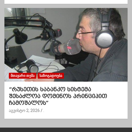
ᲛᲗᲐᲕᲐᲠᲘ ᲗᲔᲛᲐ
ᲡᲐᲖᲝᲒᲐᲓᲝᲔᲑᲐ
“რუსეთის საბანკო სისტემა
შესაძლოა დომინოს პრინციპით
ჩამოშალოს”
აგვისტო 2, 2026
.