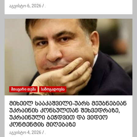
აგვისტო 6, 2026
.
ᲛᲗᲐᲕᲐᲠᲘ ᲗᲔᲛᲐ
ᲡᲐᲖᲝᲒᲐᲓᲝᲔᲑᲐ
მიხეილ სააკაშვილი-უარს მეუბნებიან
უკრაინის კონსულთან შეხვედრაზე,
უკრაინული ბეჭდვით და ვიდეო
კონტენტის მიღებაზე
აგვისტო 4, 2026
.