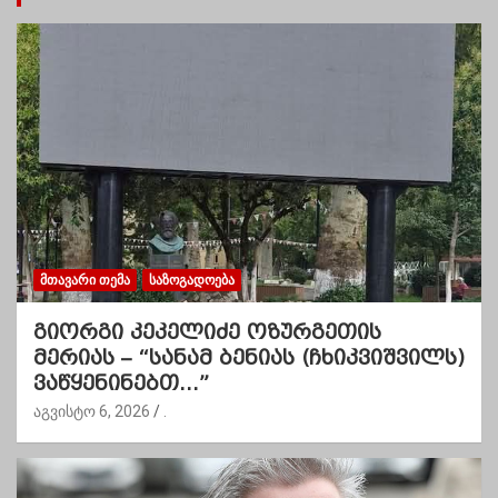
ᲛᲗᲐᲕᲐᲠᲘ ᲗᲔᲛᲐ
ᲡᲐᲖᲝᲒᲐᲓᲝᲔᲑᲐ
გიორგი კეკელიძე ოზურგეთის
მერიას – “სანამ ბენიას (ჩხიკვიშვილს)
ვაწყენინებთ…”
აგვისტო 6, 2026
.