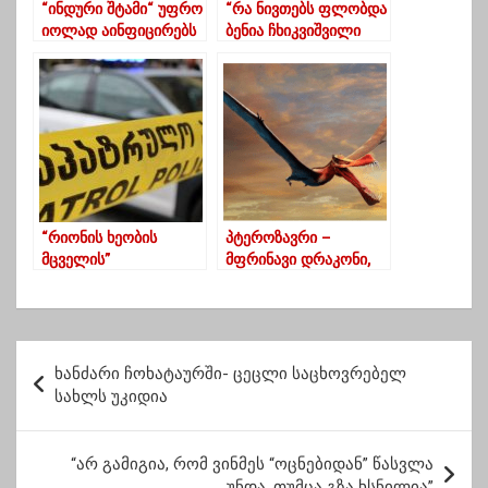
“ინდური შტამი“ უფრო
“რა ნივთებს ფლობდა
იოლად აინფიცირებს
ბენია ჩხიკვიშვილი
ახალგაზრდებს და
საფრანგეთში
ბავშვებს”
ცხოვრების პერიოდში”
“რიონის ხეობის
პტეროზავრი –
მცველის”
მფრინავი დრაკონი,
დასაკავებლად
რომელიც
ჩატარებულმა
ავსტრალიაში
ოპერაცია სროლის
ბინადრობდა
თანხლებით ჩაიარა
პ
ხანძარი ჩოხატაურში- ცეცლი საცხოვრებელ
ო
სახლს უკიდია
ს
ტ
“არ გამიგია, რომ ვინმეს “ოცნებიდან” წასვლა
უნდა, თუმცა გზა ხსნილია”