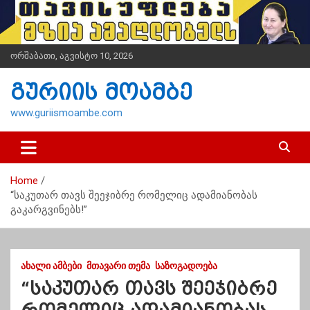
S
k
i
p
ორშაბათი, აგვისტო 10, 2026
t
o
გურიის მოამბე
c
o
www.guriismoambe.com
n
t
e
n
Home
t
“საკუთარ თავს შეეჯიბრე რომელიც ადამიანობას
გაკარგვინებს!”
ᲐᲮᲐᲚᲘ ᲐᲛᲑᲔᲑᲘ
ᲛᲗᲐᲕᲐᲠᲘ ᲗᲔᲛᲐ
ᲡᲐᲖᲝᲒᲐᲓᲝᲔᲑᲐ
“საკუთარ თავს შეეჯიბრე