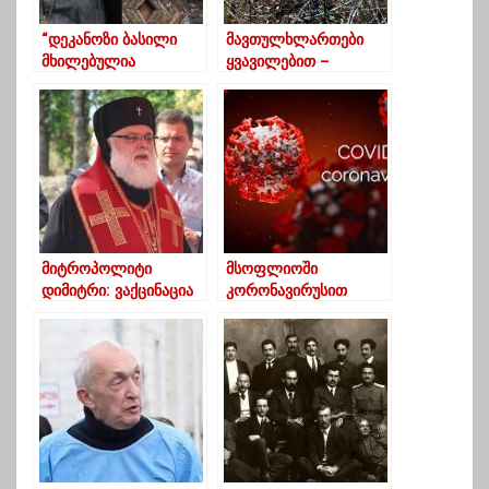
“დეკანოზი ბასილი
მავთულხლართები
მხილებულია
ყვავილებით –
„გარყვნილი
ემოციური ფოტოები
შინაარსის
ხურვალეთიდან
მიმოწერაში”- ანდრია
ჯაღმაიძე
მიტროპოლიტი
მსოფლიოში
დიმიტრი: ვაქცინაცია
კორონავირუსით
ერთ-ერთი მთავარი
დაინფიცირებულთა
იარაღია, რომელიც
რაოდენობის მკვეთრი
ნორმალურ ყოფას
ზრდა ფიქსირდება
აღადგენს