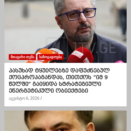
ᲛᲗᲐᲕᲐᲠᲘ ᲗᲔᲛᲐ
ᲡᲐᲖᲝᲒᲐᲓᲝᲔᲑᲐ
პასუხად ტყუილებზე დაფუძნებულ
ქოცპროპაგანდას, თითქოს “იმ 9
წელში” გაიყიდა სტრატეგიული
ენერგეტიკული ობიექტები
აგვისტო 6, 2026
.