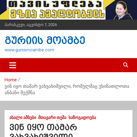
S
k
i
p
პარასკევი, აგვისტო 7, 2026
t
o
გურიის მოამბე
c
o
www.guriismoambe.com
n
t
e
n
Home
t
ვინ იყო თამარ ვახვახიშვილი, რომელმაც უსინათლოთა
ანბანი შექმნა
ᲐᲮᲐᲚᲘ ᲐᲛᲑᲔᲑᲘ
ᲛᲗᲐᲕᲐᲠᲘ ᲗᲔᲛᲐ
ᲡᲐᲖᲝᲒᲐᲓᲝᲔᲑᲐ
ვინ იყო თამარ