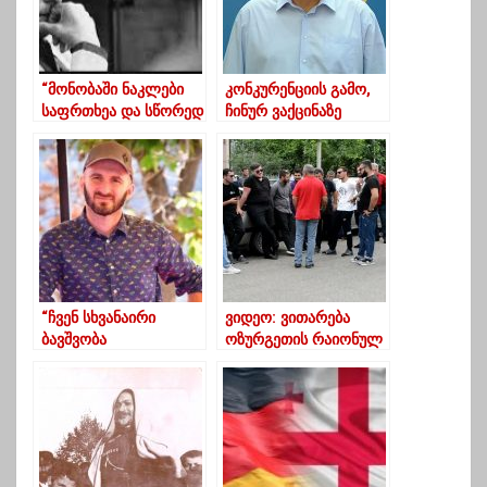
“მონობაში ნაკლები
კონკურენციის გამო,
საფრთხეა და სწორედ
ჩინურ ვაქცინაზე
ეს უნდა ადამიანთა
შეიძლება შავი პიარი
უმრავლესობას:
მიდიოდეს
უსაფრთხოება,
უპასუხისმგებლობა”
“ჩვენ სხვანაირი
ვიდეო: ვითარება
ბავშვობა
ოზურგეთის რაიონულ
გვქონდა,სხვისას არ
სასამართლოსთან და
ჰგავდა”
სასამართლო
პროცესის
მიმდინარეობა