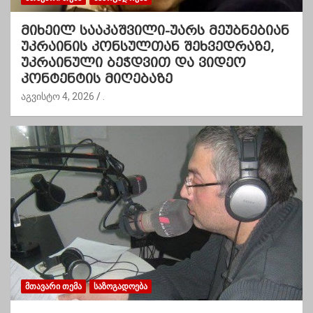
მიხეილ სააკაშვილი-უარს მეუბნებიან
უკრაინის კონსულთან შეხვედრაზე,
უკრაინული ბეჭდვით და ვიდეო
კონტენტის მიღებაზე
აგვისტო 4, 2026
.
ᲛᲗᲐᲕᲐᲠᲘ ᲗᲔᲛᲐ
ᲡᲐᲖᲝᲒᲐᲓᲝᲔᲑᲐ