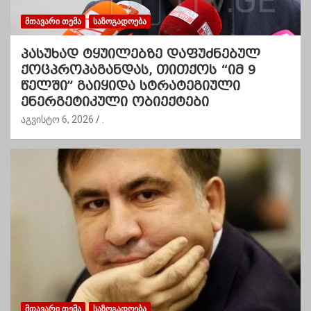
ᲛᲗᲐᲕᲐᲠᲘ ᲗᲔᲛᲐ
ᲡᲐᲖᲝᲒᲐᲓᲝᲔᲑᲐ
პასუხად ტყუილებზე დაფუძნებულ
ქოცპროპაგანდას, თითქოს “იმ 9
წელში” გაიყიდა სტრატეგიული
ენერგეტიკული ობიექტები
აგვისტო 6, 2026
.
ᲛᲗᲐᲕᲐᲠᲘ ᲗᲔᲛᲐ
ᲡᲐᲖᲝᲒᲐᲓᲝᲔᲑᲐ