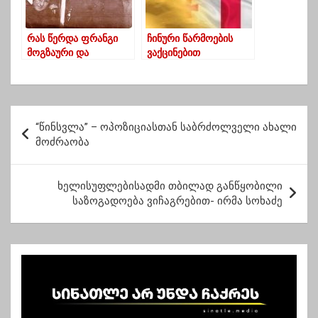
რას წერდა ფრანგი
ჩინური წარმოების
მოგზაური და
ვაქცინებით
მკვლევარი ბარონი
აცრილთათვის
დე ბაი, რომელმაც
გერმანია ამ ეტაპზე
საქართველოში XIX
საზღვარს არ ხსნის
საუკუნის მიწურულს
პ
იმოგზაურა
“წინსვლა” – ოპოზიციასთან საბრძოლველი ახალი
ო
მოძრაობა
ს
ტ
ხელისუფლებისადმი თბილად განწყობილი
საზოგადოება ვიჩაგრებით- ირმა სოხაძე
ი
ს
ნ
ა
ვ