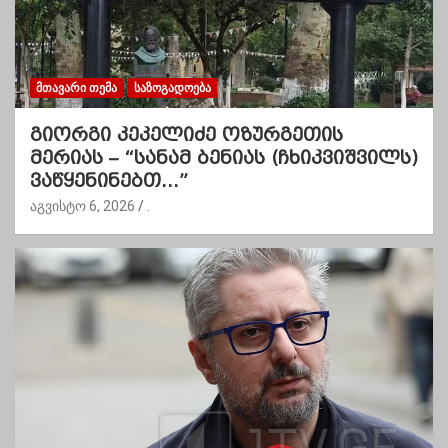
ᲛᲗᲐᲕᲐᲠᲘ ᲗᲔᲛᲐ
ᲡᲐᲖᲝᲒᲐᲓᲝᲔᲑᲐ
გიორგი კეკელიძე ოზურგეთის
მერიას – “სანამ ბენიას (ჩხიკვიშვილს)
ვაწყენინებთ…”
აგვისტო 6, 2026
.