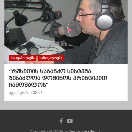
ᲛᲗᲐᲕᲐᲠᲘ ᲗᲔᲛᲐ
ᲡᲐᲖᲝᲒᲐᲓᲝᲔᲑᲐ
“რუსეთის საბანკო სისტემა
შესაძლოა დომინოს პრინციპით
ჩამოშალოს”
აგვისტო 2, 2026
.