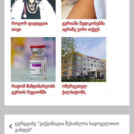
როგორ დავიცვათ
გურიაში მედიკოსებმა
თავი
აცრაზე უარი თქვეს
ანაფილაქსიიდან-
ექიმი მარინა
ტოტოჩავა
რატომ მიმდინარეობს
ოზურგეთელ
გურიის რეგიონში
ქალბატონს,
ვაქცინაციის პროცესი
ვაქცინაციიდან სამ
შეფერხებით
დღეში კორონავირუსი
დაუდასტურდა
პ
ცერცვაძე: “ვაქცინაცია შესაძლოა საყოველთაო
ო
გახდეს”