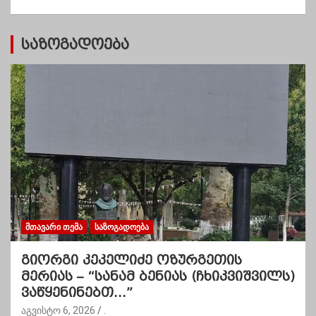
ი
საზოგადოება
ᲛᲗᲐᲕᲐᲠᲘ ᲗᲔᲛᲐ
ᲡᲐᲖᲝᲒᲐᲓᲝᲔᲑᲐ
გიორგი კეკელიძე ოზურგეთის
მერიას – “სანამ ბენიას (ჩხიკვიშვილს)
ვაწყენინებთ…”
აგვისტო 6, 2026
.