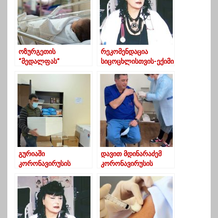
ოზურგეთის
რეკომენდაცია
“მედალფას”
სიცოცხლისთვის-ექიმი
კლინიკაში
მარინა ტოტოჩავა
კოვიდინფიცირებულმ
ა ქალმა იმშობიარა
გურიაში
დავით მდინარაძემ
კორონავირუსის
კორონავირუსის
საწინააღმდეგო
საწინააღმდეგო
ვაქცინა ჩამოიტანეს
ვაქცინა გაიკეთა