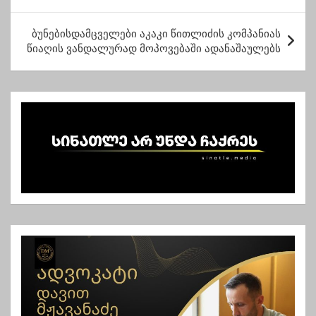
ს
ტ
ბუნებისდამცველები აკაკი წითლიძის კომპანიას
წიაღის ვანდალურად მოპოვებაში ადანაშაულებს
ი
ს
ნ
ა
ვ
ი
გ
ა
ც
ი
ა