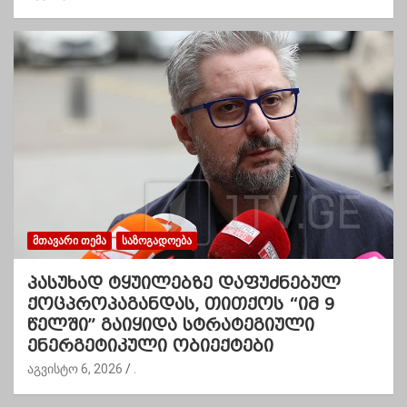
ᲛᲗᲐᲕᲐᲠᲘ ᲗᲔᲛᲐ
ᲡᲐᲖᲝᲒᲐᲓᲝᲔᲑᲐ
პასუხად ტყუილებზე დაფუძნებულ
ქოცპროპაგანდას, თითქოს “იმ 9
წელში” გაიყიდა სტრატეგიული
ენერგეტიკული ობიექტები
აგვისტო 6, 2026
.