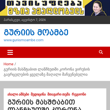
S
k
i
p
პარასკევი, აგვისტო 7, 2026
t
o
გურიის მოამბე
c
o
www.guriismoambe.com
n
t
e
n
Home
t
გურიის მასშტაბით ლანჩხუთში კორონა ვირუსის
გავრცელების ყველაზე მაღალი მაჩვენებელია
ᲐᲮᲐᲚᲘ ᲐᲛᲑᲔᲑᲘ
ᲛᲔᲓᲘᲪᲘᲜᲐ
ᲛᲗᲐᲕᲐᲠᲘ ᲗᲔᲛᲐ
ᲠᲔᲒᲘᲝᲜᲘ
გურიის მასშტაბით