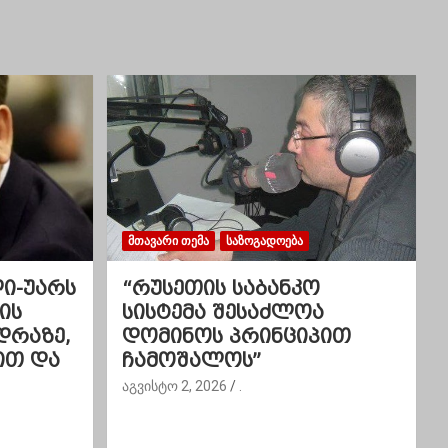
ᲛᲗᲐᲕᲐᲠᲘ ᲗᲔᲛᲐ
ᲡᲐᲖᲝᲒᲐᲓᲝᲔᲑᲐ
ლი-უარს
“რუსეთის საბანკო
ის
სისტემა შესაძლოა
დრაზე,
დომინოს პრინციპით
ით და
ჩამოშალოს”
აგვისტო 2, 2026
.