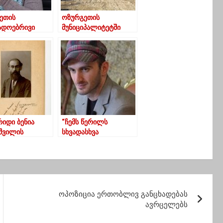
ეთის
ოზურგეთის
ადოებრივი
მუნიციპალიტეტში
ვის ცენტრის
საგზაო
ღვანელს
ინფრასტრუქტურის
ავირუსი
მოწყობის სამუშაოები
სტურდა
ინტენსიურად
მიმდინარეობს
რიდი ბენია
“ჩემს წერილს
იშვილის
სხვადასხვა
აფიიდან
სააგენტოში ექნება
სხვადასხვა სათაური,
მაგრამ ჩემთვის
სულერთია”…
ოპოზიცია ერთობლივ განცხადებას
ავრცელებს