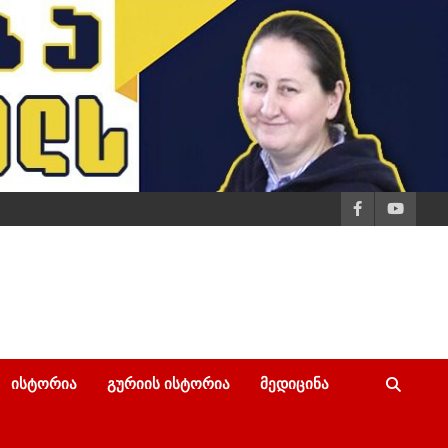
ᲘᲡᲢᲝᲠᲘᲐ
ᲒᲣᲠᲘᲘᲡ ᲘᲡᲢᲝᲠᲘᲐ
ᲛᲔᲓᲘᲪᲘᲜᲐ