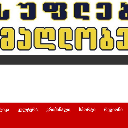
ᲢᲘᲙᲐ
ᲙᲣᲚᲢᲣᲠᲐ
ᲙᲠᲘᲛᲘᲜᲐᲚᲘ
ᲡᲞᲝᲠᲢᲘ
ᲠᲔᲒᲘᲝᲜᲘ