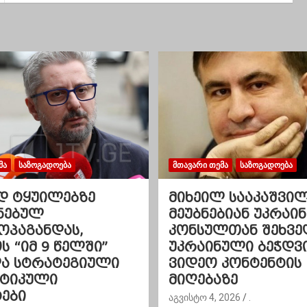
ᲛᲐ
ᲡᲐᲖᲝᲒᲐᲓᲝᲔᲑᲐ
ᲛᲗᲐᲕᲐᲠᲘ ᲗᲔᲛᲐ
ᲡᲐᲖᲝᲒᲐᲓᲝᲔᲑᲐ
დ ტყუილებზე
მიხეილ სააკაშვი
ნებულ
მეუბნებიან უკრაინ
ოპაგანდას,
კონსულთან შეხვე
 “იმ 9 წელში”
უკრაინული ბეჭდვ
და სტრატეგიული
ვიდეო კონტენტის
ეტიკული
მიღებაზე
ები
აგვისტო 4, 2026
.