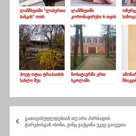
ლანჩხუთში “ლიბერთი
ლანჩხუთში
ოზურგ
ბანკის” ოთხ
კორონავირუსი 6 თვის
საზოგ
თანამშრომელს
ბავშვს დაუდასტურდა
ჯანდაც
კორონავირუსი
ხელმძ
დაუდასტურდა
კორონ
დაუდა
პოეტ ოტია ტრაპაიძის
ჩოხატაურში ერთ
ამონა
სახლი შუა
სკოლაში
ჩხიკვ
სურებში(ფოტოები)
კორონავირუსი 12
ბიოგრ
მოსწავლეს
დაუდასტურდა
პ
გათავისუფლდებიან თუ არა პირბადის
ო
ტარებისგან ისინი, ვინც ვაქცინა უკვე გაიკეთა