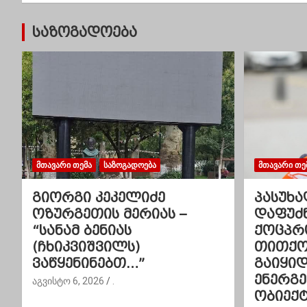
ს
ტ
საზოგადოება
ი
ს
ნ
ა
ვ
ᲛᲗᲐᲕᲐᲠᲘ ᲗᲔᲛᲐ
ᲡᲐᲖᲝᲒᲐᲓᲝᲔᲑᲐ
ᲛᲗᲐᲕᲐᲠᲘ ᲗᲔ
ი
გიორგი კეკელიძე
პასუხა
ოზურგეთის მერიას –
დაფუძ
გ
“სანამ ბენიას
ქოცპრ
(ჩხიკვიშვილს)
თითქოს
ა
ვაწყენინებთ…”
გაიყი
ც
ენერგ
აგვისტო 6, 2026
.
ობიექტ