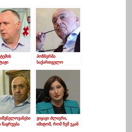
სტემის
პოზნერმა
ტაჟი
საქართველო
ებელია“-აკაკი
დაგეგმილზე ადრე
იძე
დატოვა
ნიშვნელოვანესი
ვიყავი ძლიერი,
 წაყრუება
იმიტომ, რომ ჩემ უკან
პირ არის
იდგა სიმართლე —