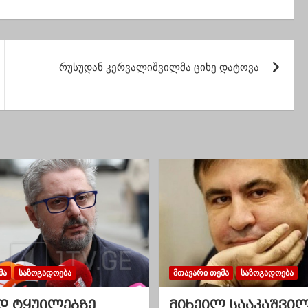
ის ინტერესების
ჟვანია
ზება”
რუსუდან კერვალიშვილმა ციხე დატოვა
ᲛᲐ
ᲡᲐᲖᲝᲒᲐᲓᲝᲔᲑᲐ
ᲛᲗᲐᲕᲐᲠᲘ ᲗᲔᲛᲐ
ᲡᲐᲖᲝᲒᲐᲓᲝᲔᲑᲐ
დ ტყუილებზე
მიხეილ სააკაშვი