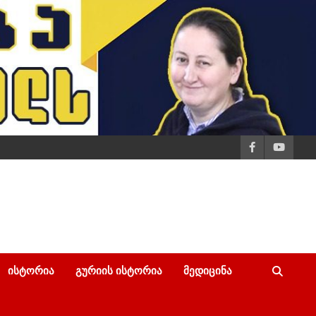
ᲘᲡᲢᲝᲠᲘᲐ
ᲒᲣᲠᲘᲘᲡ ᲘᲡᲢᲝᲠᲘᲐ
ᲛᲔᲓᲘᲪᲘᲜᲐ