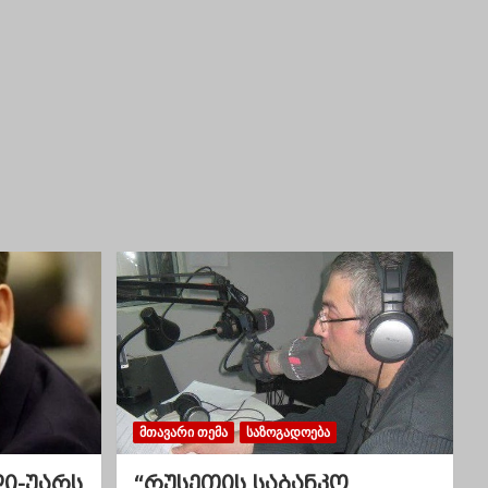
ᲛᲗᲐᲕᲐᲠᲘ ᲗᲔᲛᲐ
ᲡᲐᲖᲝᲒᲐᲓᲝᲔᲑᲐ
ლი-უარს
“რუსეთის საბანკო