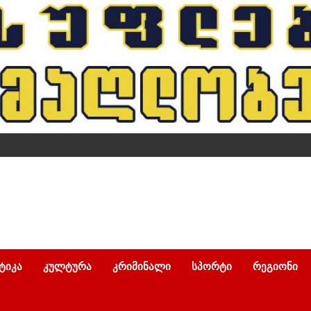
ᲢᲘᲙᲐ
ᲙᲣᲚᲢᲣᲠᲐ
ᲙᲠᲘᲛᲘᲜᲐᲚᲘ
ᲡᲞᲝᲠᲢᲘ
ᲠᲔᲒᲘᲝᲜᲘ