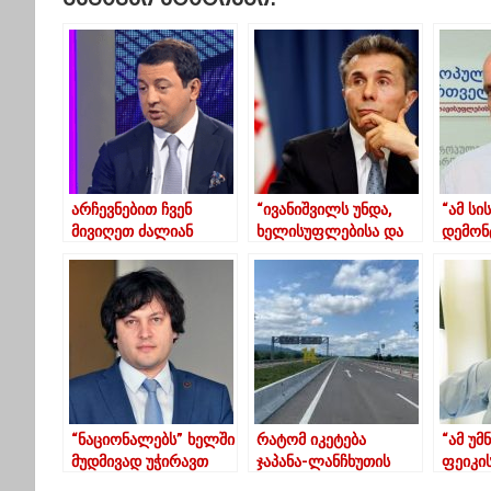
არჩევნებით ჩვენ
“ივანიშვილს უნდა,
“ამ სი
მივიღეთ ძალიან
ხელისუფლებისა და
დემონ
თანამედროვე
ოპოზიციის თავზე
აუცილ
პარლამენტი-
ღმერთივით
ბობოხ
თალაკვაძე
ფარფატი”
“ნაციონალებს” ხელში
რატომ იკეტება
“ამ უმ
მუდმივად უჭირავთ
ჯაპანა-ლანჩხუთის
ფეიკის
რუსული ასანთი და
მთავარი
პირდა