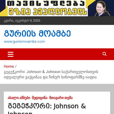
S
k
i
p
კვირა, აგვისტო 9, 2026
t
o
გურიის მოამბე
c
o
www.guriismoambe.com
n
t
e
n
Home
t
გეგეჭკორი: Johnson & Johnson საქართველოსთვის
იდეალური ვაქცინაა და ჩინურ სინოფარმზე იაფია
ᲐᲮᲐᲚᲘ ᲐᲛᲑᲔᲑᲘ
ᲛᲔᲓᲘᲪᲘᲜᲐ
ᲛᲗᲐᲕᲐᲠᲘ ᲗᲔᲛᲐ
გეგეჭკორი: Johnson &