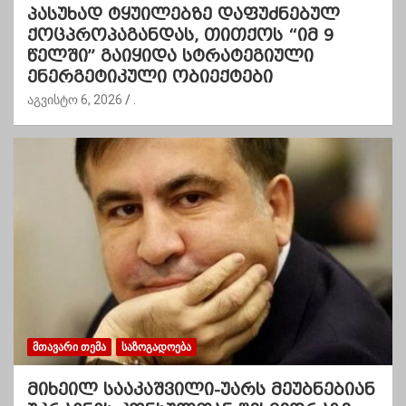
პასუხად ტყუილებზე დაფუძნებულ
ქოცპროპაგანდას, თითქოს “იმ 9
წელში” გაიყიდა სტრატეგიული
ენერგეტიკული ობიექტები
აგვისტო 6, 2026
.
ᲛᲗᲐᲕᲐᲠᲘ ᲗᲔᲛᲐ
ᲡᲐᲖᲝᲒᲐᲓᲝᲔᲑᲐ
მიხეილ სააკაშვილი-უარს მეუბნებიან