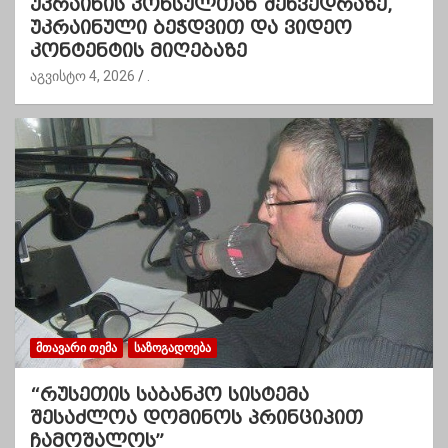
უკრაინის კონსულთან შეხვედრაზე,
უკრაინული ბეჭდვით და ვიდეო
კონტენტის მიღებაზე
აგვისტო 4, 2026
.
ᲛᲗᲐᲕᲐᲠᲘ ᲗᲔᲛᲐ
ᲡᲐᲖᲝᲒᲐᲓᲝᲔᲑᲐ
“რუსეთის საბანკო სისტემა
შესაძლოა დომინოს პრინციპით
ჩამოშალოს”