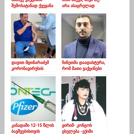
შემოსატანად ქვეყანა
არა ასაცრელად
მზადაა – ჯანდაცვის
მოსახლეობა –
მინისტრო
გაბუნია
დავით მდინარაძემ
ჩინეთმა დაადასტურა,
კორონავირუსის
რომ მათი ვაქცინები
საწინააღმდეგო
ეფექტური არ
ვაქცინა გაიკეთა
გამოდგა –
კულუმბეგოვი
კანადაში 12-15 წლის
ყირიმ- კონგოს
ბავშვებისთვის
ცხელება -ექიმი