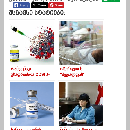
Მსგავსი Სტატიები:
რამდენად
ოზურგეთის
უსაფრთხოა COVID-
“მედალფას”
19-ის ვაქცინა –
კლინიკაში
მიმოხილვა
კოვიდინფიცირებულმ
ა ქალმა იმშობიარა
სამივე ვაქცინის
შიში მაქვს, მივა თუ