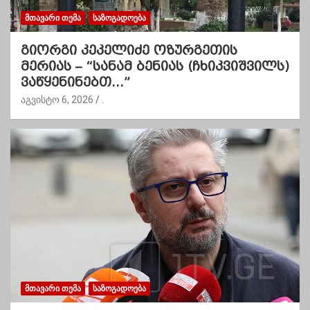
ᲛᲗᲐᲕᲐᲠᲘ ᲗᲔᲛᲐ
ᲡᲐᲖᲝᲒᲐᲓᲝᲔᲑᲐ
გიორგი კეკელიძე ოზურგეთის
მერიას – “სანამ ბენიას (ჩხიკვიშვილს)
ვაწყენინებთ…”
აგვისტო 6, 2026
.
ᲛᲗᲐᲕᲐᲠᲘ ᲗᲔᲛᲐ
ᲡᲐᲖᲝᲒᲐᲓᲝᲔᲑᲐ