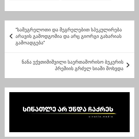
Pfizer/BionNTech-ის
მარინა ტოტოჩავა
ვაქცინით აცრა
დაუშვეს
პ
“სამეგრელოთი და მეგრელებით სპეკულირება
ო
არავის გამოდგომია და არც გიორგი გახარიას
გამოადგება”
ს
ტ
ნანა ექვთიმიშვილი საერთაშორისო ბუკერის
ი
პრემიის გრძელ სიაში მოხვდა
ს
ნ
ა
ვ
ი
გ
ა