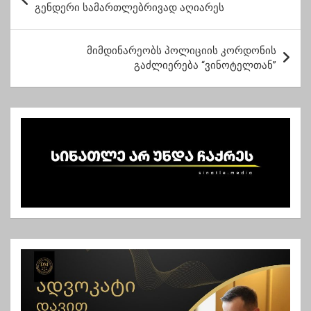
ო
გენდერი სამართლებრივად აღიარეს
ს
ტ
მიმდინარეობს პოლიციის კორდონის
გაძლიერება “ვინოტელთან”
ი
ს
ნ
ა
ვ
ი
გ
ა
ც
ი
ა