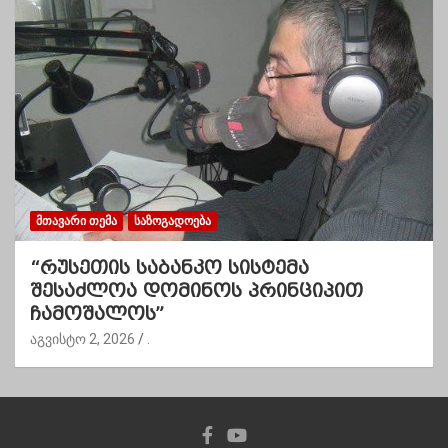
ᲛᲗᲐᲕᲐᲠᲘ ᲗᲔᲛᲐ
ᲡᲐᲖᲝᲒᲐᲓᲝᲔᲑᲐ
“რუსეთის საბანკო სისტემა
შესაძლოა დომინოს პრინციპით
ჩამოშალოს”
აგვისტო 2, 2026
.