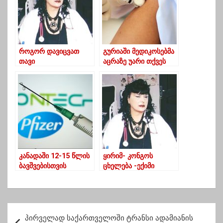
როგორ დავიცვათ
გურიაში მედიკოსებმა
თავი
აცრაზე უარი თქვეს
ანაფილაქსიიდან-
ექიმი მარინა
ტოტოჩავა
კანადაში 12-15 წლის
ყირიმ- კონგოს
ბავშვებისთვის
ცხელება -ექიმი
Pfizer/BionNTech-ის
მარინა ტოტოჩავა
ვაქცინით აცრა
დაუშვეს
პ
პირველად საქართველოში ტრანსი ადამიანის