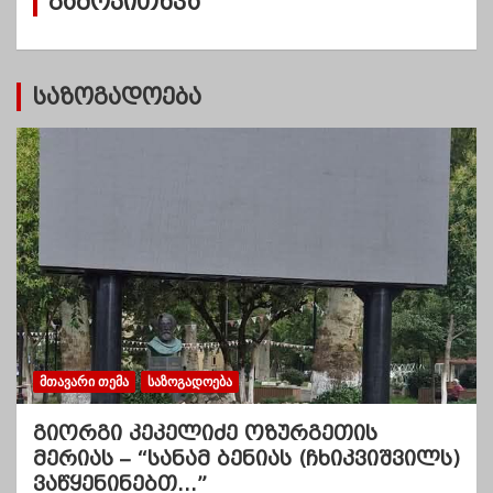
გამოკითხვა
ე
ბ
ი
საზოგადოება
ᲛᲗᲐᲕᲐᲠᲘ ᲗᲔᲛᲐ
ᲡᲐᲖᲝᲒᲐᲓᲝᲔᲑᲐ
გიორგი კეკელიძე ოზურგეთის
მერიას – “სანამ ბენიას (ჩხიკვიშვილს)
ვაწყენინებთ…”