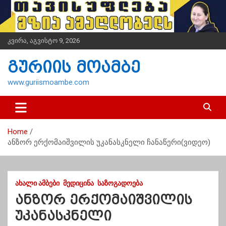
S
k
i
p
კვირა, აგვისტო 9, 2026
t
o
გურიის მოამბე
c
o
www.guriismoambe.com
n
t
e
n
Home
t
ანზორ ერქომაიშვილის უკანასკნელი ჩანაწერი(ვიდეო)
ᲐᲮᲐᲚᲘ ᲐᲛᲑᲔᲑᲘ
ᲛᲔᲓᲘᲪᲘᲜᲐ
ᲡᲐᲖᲝᲒᲐᲓᲝᲔᲑᲐ
ანზორ ერქომაიშვილის
უკანასკნელი