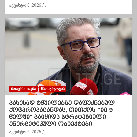
აგვისტო 6, 2026
.
ᲛᲗᲐᲕᲐᲠᲘ ᲗᲔᲛᲐ
ᲡᲐᲖᲝᲒᲐᲓᲝᲔᲑᲐ
პასუხად ტყუილებზე დაფუძნებულ
ქოცპროპაგანდას, თითქოს “იმ 9
წელში” გაიყიდა სტრატეგიული
ენერგეტიკული ობიექტები
აგვისტო 6, 2026
.