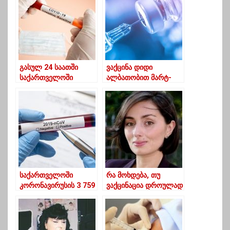
გასულ 24 საათში
ვაქცინა დიდი
საქართველოში
ალბათობით მარტ-
კორონავირუსით 12
აპრილისთვის შემოვა
პაციენტი
– ამირან გამყრელიძე
გარდაიცვალა
საქართველოში
რა მოხდება, თუ
კორონავირუსის 3 759
ვაქცინაცია დროულად
ახალი შემთხვევა
არ დაიწყება – ნანა
დაფიქსირდა,
გეგეჭკორის
გარდაიცვალა 36
განმარტება