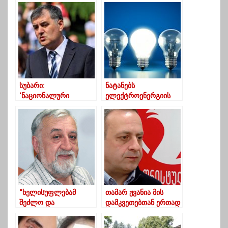
მიმართავს
იმ კაცის შვილიშვილი
გაუთეთრებდა, ვინც
ლენინი თბილისში
შემოიყვანა”
სუბარი:
ნატანებს
‘ნაციონალური
ელექტროენერგიის
მოძრაობის ოფისი არ
მიწოდება დღეს ვერ
არის პარიზის
აღუდგება
ღვთისმშობლის
ტაძარი”
“ხელისუფლებამ
თამარ ჟვანია მის
შეძლო და
დამკვეთებთან ერთად
ოპოზიცია,რომელსაც
იმსახურებს გლდანში
„პულსი ძლივს
შესაბამის კამერას –