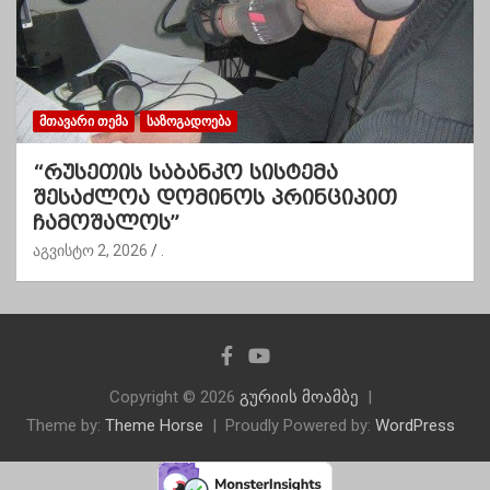
ᲛᲗᲐᲕᲐᲠᲘ ᲗᲔᲛᲐ
ᲡᲐᲖᲝᲒᲐᲓᲝᲔᲑᲐ
“რუსეთის საბანკო სისტემა
შესაძლოა დომინოს პრინციპით
ჩამოშალოს”
აგვისტო 2, 2026
.
Copyright © 2026
გურიის მოამბე
Theme by:
Theme Horse
Proudly Powered by:
WordPress