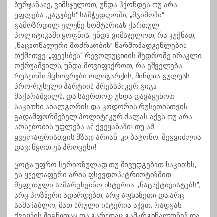
ბურჯანაძე, ვიმსჯელოთ, უნდა ჰქონდეს თუ არა
უფლება „კაგებეს“ სამჭედლოში, „მგიმოში“
გამოზრდილ ელენე ხოშტარიას ქართულ
პოლიტიკაში ყოფნის; უნდა ვიმსჯელოთ, რა ვუქნათ,
„ნაციონალური მოძრაობის’’ წარმომადგენლების
თქმითვე, „ფეესბეს“ რევოლუციიის მედროშე ირაკლი
ოქრუაშვილს; უნდა მოვიფიქროთ, რა ეშველება
რუსეთში მცხოვრები ოლიგარქის, მინდია გულუას
პრო-რუსული პარტიის პრესსპიკერ გიგა
მაქარაშვილს; და საერთოდ უნდა დავაყენოთ
საკითხი ახალგორის და კოდორის რუსეთისთვის
გადამფორმებელ პოლიტიკურ ძალას აქვს თუ არა
არსებობის უფლება ამ ქვეყანაში! თუ ამ
ყველაფრისთვის მზად არიან, კი ბატონო, შეგვიძლია
დავიწყოთ ეს პროცესი!
ცოტა უფრო სერიოზულად თუ მივუდგებით საკითხს,
ეს ყველაფერი არის ფსევდოპატრიოტიზმით
შეფუთული სამარცხვინო ისტერია. „ნაცაქტივისტებს”,
არც პოზნერი ადარდებთ, არც აფხაზეთი და არც
სამაჩაბლო, მათ სრული ისტერია აქვთ, რადგან
ქვეყნის შიგნითაც და გარეთაც გამარგინალდნენ და