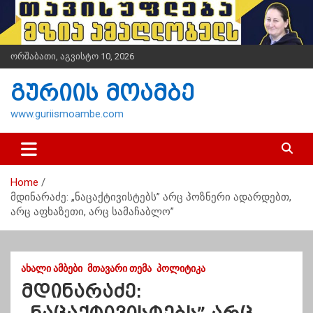
S
k
i
p
ორშაბათი, აგვისტო 10, 2026
t
o
გურიის მოამბე
c
o
www.guriismoambe.com
n
t
e
n
Home
t
მდინარაძე: „ნაცაქტივისტებს” არც პოზნერი ადარდებთ,
არც აფხაზეთი, არც სამაჩაბლო”
ᲐᲮᲐᲚᲘ ᲐᲛᲑᲔᲑᲘ
ᲛᲗᲐᲕᲐᲠᲘ ᲗᲔᲛᲐ
ᲞᲝᲚᲘᲢᲘᲙᲐ
მდინარაძე: