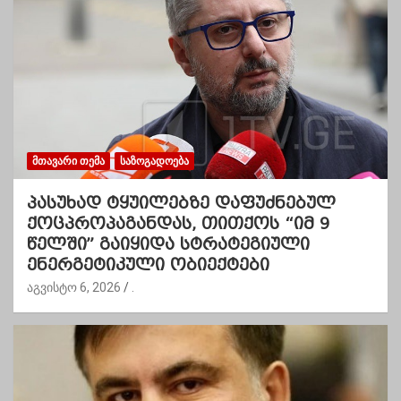
ᲛᲗᲐᲕᲐᲠᲘ ᲗᲔᲛᲐ
ᲡᲐᲖᲝᲒᲐᲓᲝᲔᲑᲐ
პასუხად ტყუილებზე დაფუძნებულ
ქოცპროპაგანდას, თითქოს “იმ 9
წელში” გაიყიდა სტრატეგიული
ენერგეტიკული ობიექტები
აგვისტო 6, 2026
.