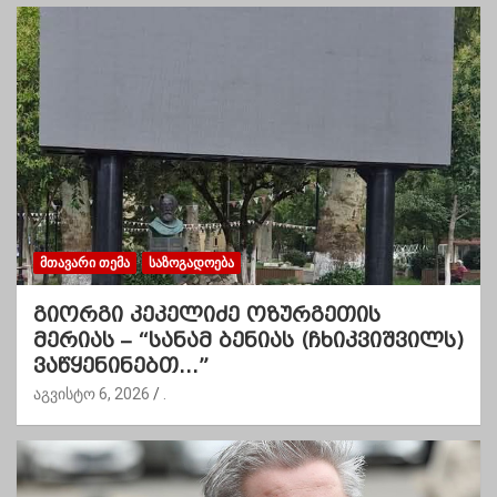
ᲛᲗᲐᲕᲐᲠᲘ ᲗᲔᲛᲐ
ᲡᲐᲖᲝᲒᲐᲓᲝᲔᲑᲐ
გიორგი კეკელიძე ოზურგეთის
მერიას – “სანამ ბენიას (ჩხიკვიშვილს)
ვაწყენინებთ…”
აგვისტო 6, 2026
.