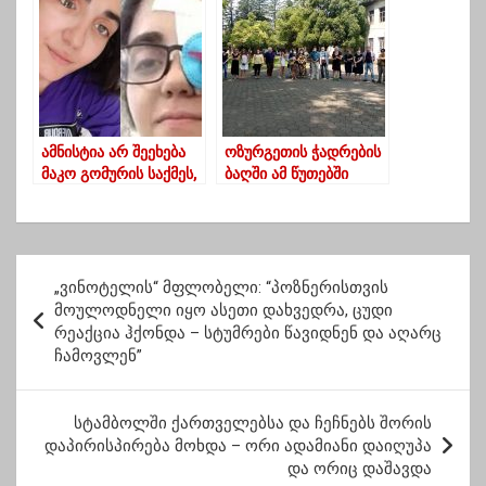
ესინჯებოდა“
გუგავა
პოლიტიკაში
დააბრუნა”
ამნისტია არ შეეხება
ოზურგეთის ჭადრების
მაკო გომურის საქმეს,
ბაღში ამ წუთებში
ორივე მხარე
სოლიდარობის აქცია
შევთანხმდით –
მიმდინარეობს
სამნიძე
პ
„ვინოტელის“ მფლობელი: “პოზნერისთვის
ო
მოულოდნელი იყო ასეთი დახვედრა, ცუდი
რეაქცია ჰქონდა – სტუმრები წავიდნენ და აღარც
ს
ჩამოვლენ”
ტ
ი
სტამბოლში ქართველებსა და ჩეჩნებს შორის
ს
დაპირისპირება მოხდა – ორი ადამიანი დაიღუპა
და ორიც დაშავდა
ნ