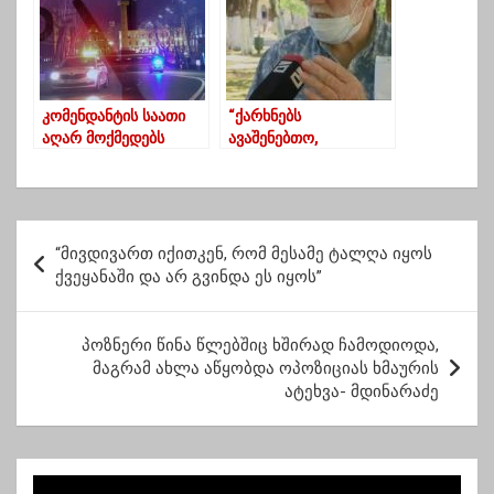
კომენდანტის საათი
“ქარხნებს
აღარ მოქმედებს
ავაშენებთო,
მოსახლეობას
დავასაქმებთო…
მთავრობას
ხალხისთვის არ
პ
სცალია”
“მივდივართ იქითკენ, რომ მესამე ტალღა იყოს
ო
ქვეყანაში და არ გვინდა ეს იყოს”
ს
ტ
პოზნერი წინა წლებშიც ხშირად ჩამოდიოდა,
მაგრამ ახლა აწყობდა ოპოზიციას ხმაურის
ი
ატეხვა- მდინარაძე
ს
ნ
ა