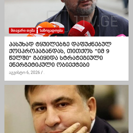
ᲛᲗᲐᲕᲐᲠᲘ ᲗᲔᲛᲐ
ᲡᲐᲖᲝᲒᲐᲓᲝᲔᲑᲐ
პასუხად ტყუილებზე დაფუძნებულ
ქოცპროპაგანდას, თითქოს “იმ 9
წელში” გაიყიდა სტრატეგიული
ენერგეტიკული ობიექტები
აგვისტო 6, 2026
.