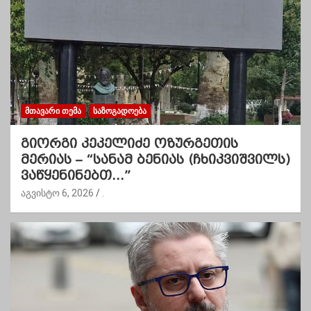
ᲛᲗᲐᲕᲐᲠᲘ ᲗᲔᲛᲐ
ᲡᲐᲖᲝᲒᲐᲓᲝᲔᲑᲐ
გიორგი კეკელიძე ოზურგეთის
მერიას – “სანამ ბენიას (ჩხიკვიშვილს)
ვაწყენინებთ…”
აგვისტო 6, 2026
.