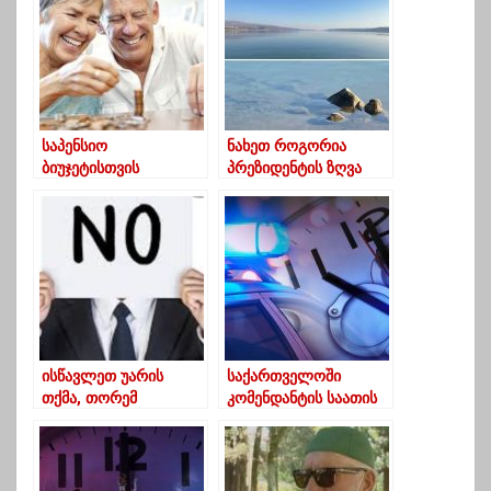
სავალდებულო გახდა
საპენსიო
ნახეთ როგორია
ბიუჯეტისთვის
პრეზიდენტის ზღვა
გამორჩეული ქვეყნები
თემქაზე და როგორ
ისვენებს “მელოტა”
(ფოტოები)
ისწავლეთ უარის
საქართველოში
თქმა, თორემ
კომენდანტის საათის
ფსიქიკას დაიზიანებთ
ბოლო ღამეა
– ფსიქოლოგების
რჩევები