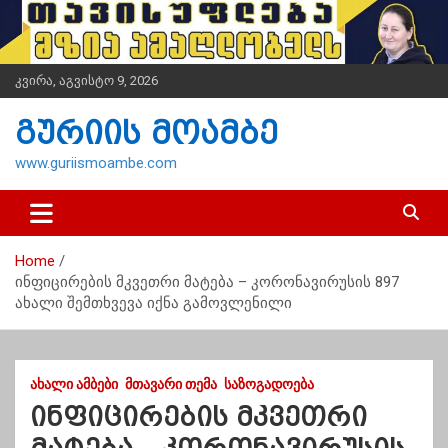
S
k
i
p
კვირა, აგვისტო 9, 2026
t
o
გურიის მოამბე
c
o
www.guriismoambe.com
n
t
e
n
Home
t
ინფიცირების მკვეთრი მატება – კორონავირუსის 897
ახალი შემთხვევა იქნა გამოვლენილი
ᲐᲮᲐᲚᲘ ᲐᲛᲑᲔᲑᲘ
ᲛᲗᲐᲕᲐᲠᲘ ᲗᲔᲛᲐ
ᲡᲐᲖᲝᲒᲐᲓᲝᲔᲑᲐ
ინფიცირების მკვეთრი