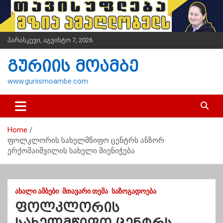
S
k
i
p
პარასკევი, აგვისტო 7, 2026
t
o
გურიის მოამბე
c
o
www.guriismoambe.com
n
t
e
n
Home
t
ფოლკლორის სახელმწიფო ცენტრს ანზორ
ერქომაიშვილის სახელი მიენიჭება
ᲐᲮᲐᲚᲘ ᲐᲛᲑᲔᲑᲘ
ᲛᲗᲐᲕᲐᲠᲘ ᲗᲔᲛᲐ
ᲡᲐᲖᲝᲒᲐᲓᲝᲔᲑᲐ
ფოლკლორის