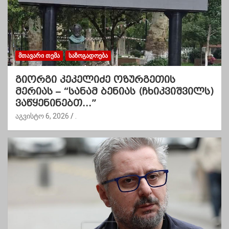
ᲛᲗᲐᲕᲐᲠᲘ ᲗᲔᲛᲐ
ᲡᲐᲖᲝᲒᲐᲓᲝᲔᲑᲐ
გიორგი კეკელიძე ოზურგეთის
მერიას – “სანამ ბენიას (ჩხიკვიშვილს)
ვაწყენინებთ…”
აგვისტო 6, 2026
.