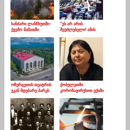
ხანძარი ლანჩხუთში-
“ეს არ არის
ქვემო მამათში
შეუძლებელი! ამის
ცეცხლი ტყის მასივს
გაკეთება ნებისმიერ
უკიდია
ქალაქს შეუძლია”
ოზურგეთის თეატრის
ქობულეთში
უკან მდებარე პარკს
კორონავირუსით ექიმი
არსენ კეჭაყმაძის
გარდაიცვალა
სახელი მიენიჭა