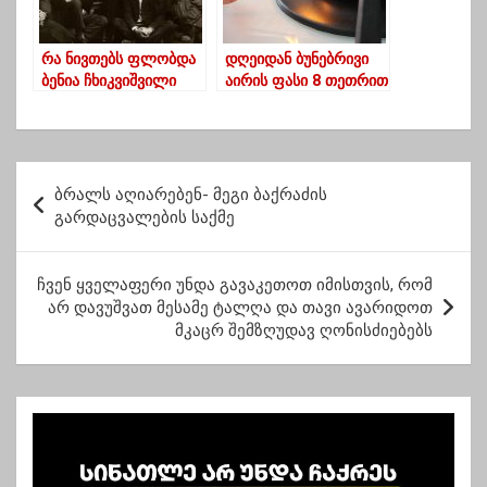
რა ნივთებს ფლობდა
დღეიდან ბუნებრივი
ბენია ჩხიკვიშვილი
აირის ფასი 8 თეთრით
საფრანგეთში
იმატებს
ცხოვრების პერიოდში
პ
ბრალს აღიარებენ- მეგი ბაქრაძის
ო
გარდაცვალების საქმე
ს
ტ
ჩვენ ყველაფერი უნდა გავაკეთოთ იმისთვის, რომ
არ დავუშვათ მესამე ტალღა და თავი ავარიდოთ
ი
მკაცრ შემზღუდავ ღონისძიებებს
ს
ნ
ა
ვ