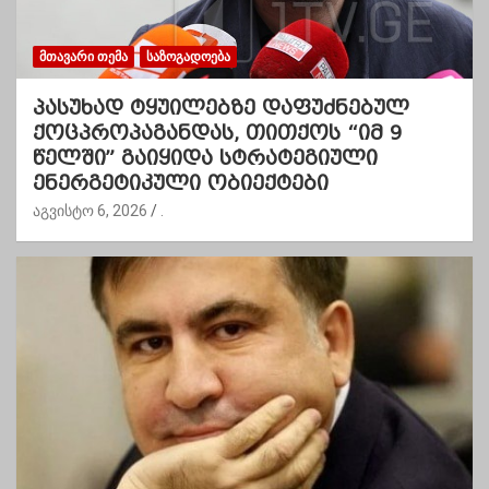
ᲛᲗᲐᲕᲐᲠᲘ ᲗᲔᲛᲐ
ᲡᲐᲖᲝᲒᲐᲓᲝᲔᲑᲐ
პასუხად ტყუილებზე დაფუძნებულ
ქოცპროპაგანდას, თითქოს “იმ 9
წელში” გაიყიდა სტრატეგიული
ენერგეტიკული ობიექტები
აგვისტო 6, 2026
.