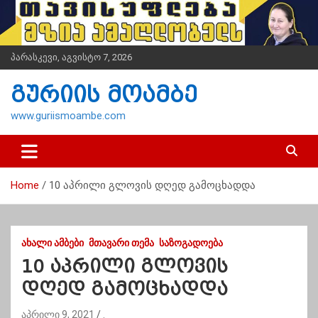
S
k
i
p
პარასკევი, აგვისტო 7, 2026
t
o
გურიის მოამბე
c
o
www.guriismoambe.com
n
t
e
n
Home
10 აპრილი გლოვის დღედ გამოცხადდა
t
ᲐᲮᲐᲚᲘ ᲐᲛᲑᲔᲑᲘ
ᲛᲗᲐᲕᲐᲠᲘ ᲗᲔᲛᲐ
ᲡᲐᲖᲝᲒᲐᲓᲝᲔᲑᲐ
10 აპრილი გლოვის
დღედ გამოცხადდა
აპრილი 9, 2021
.