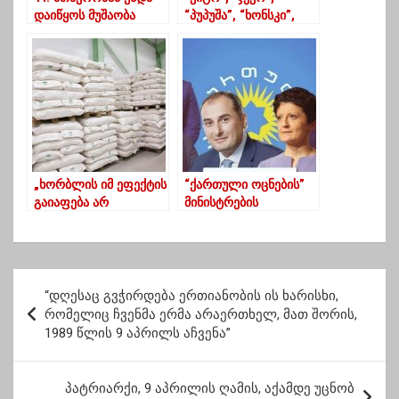
დაიწყოს მუშაობა
“პუპუშა”, “ხონსკი”,
კორუფციის
“ბაჩო”, “გიბონა”,
წინააღმდეგ სისტემურ
“ტყვლიპე”, “მემი” –
რეფორმაზე
შსს-მ 13 პირი დააკავა
და “გლეხოვიჩს” კი
ბრალი დაუსწრებლად
წარუდგინა –
დეტალები
„ხორბლის იმ ეფექტის
“ქართული ოცნების”
გაიაფება არ
მინისტრების
მომხდარა, რომ
დასამახსოვრებელი
საბაზრო ფასი 53
ფრაზები
ლარს დაუახლოვდეს
და პური არ
პ
გაძვირდეს“
“დღესაც გვჭირდება ერთიანობის ის ხარისხი,
ო
რომელიც ჩვენმა ერმა არაერთხელ, მათ შორის,
1989 წლის 9 აპრილს აჩვენა”
ს
ტ
პატრიარქი, 9 აპრილის ღამის, აქამდე უცნობ
ი