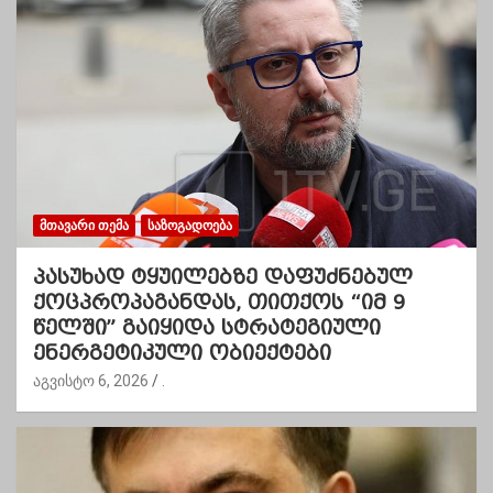
ᲛᲗᲐᲕᲐᲠᲘ ᲗᲔᲛᲐ
ᲡᲐᲖᲝᲒᲐᲓᲝᲔᲑᲐ
პასუხად ტყუილებზე დაფუძნებულ
ქოცპროპაგანდას, თითქოს “იმ 9
წელში” გაიყიდა სტრატეგიული
ენერგეტიკული ობიექტები
აგვისტო 6, 2026
.