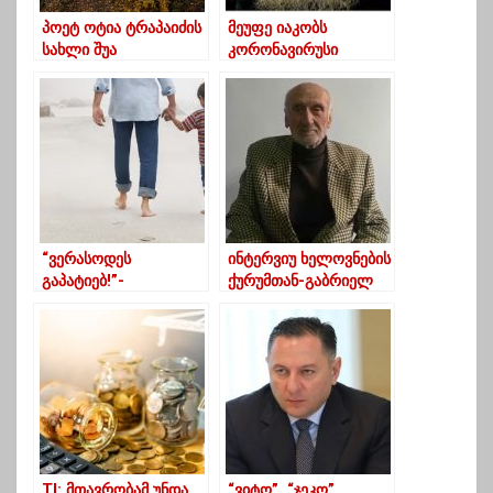
პოეტ ოტია ტრაპაიძის
მეუფე იაკობს
სახლი შუა
კორონავირუსი
სურებში(ფოტოები)
დაუდასტურდა
“ვერასოდეს
ინტერვიუ ხელოვნების
გაპატიებ!”-
ქურუმთან-გაბრიელ
უმნიშვნელოვანესი
მდინარაძე 93
წერილი ბიჭების
მამებს
TI: მთავრობამ უნდა
“ვიტო”, “ჯეკო”,