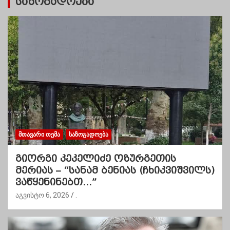
საზოგადოება
ᲛᲗᲐᲕᲐᲠᲘ ᲗᲔᲛᲐ
ᲡᲐᲖᲝᲒᲐᲓᲝᲔᲑᲐ
გიორგი კეკელიძე ოზურგეთის
მერიას – “სანამ ბენიას (ჩხიკვიშვილს)
ვაწყენინებთ…”
აგვისტო 6, 2026
.