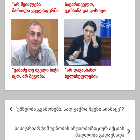
“არ შეიძლება
საქართველო,
მართლა ყველაფერში
უკრაინა და კოსოვო
უნიათოები იყვნენ”-
პირველი 3 ევროპული
სუბარი ოპოზიციაზე
ქვეყანაა, რომელსაც
ვაქცინას გადავცემთ —
აშშ
“ვაშაძე თუ ძველი ბიჭი
“არ დავასხამთ
იყო, არ მეგონა,
ხელისუფლების
ბოლო დროს ყველას
წისქვილზე წყალს და
გვეძველბიჭება”
ამ კომფორტის
ზონიდან
გამოვიყვანთ”
პ
“უმწეობა გვამონებს, სად გაქრა ჩვენი სიამაყე”?
ო
ს
საპატრიარქომ უცნობის ანტიოპოზიციურ აქციას
ტ
მადლობა გადაუხადა