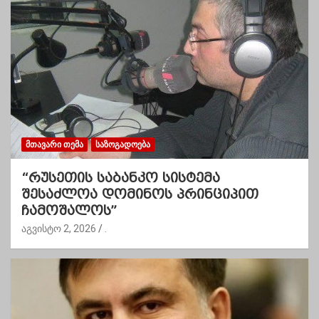
ᲛᲗᲐᲕᲐᲠᲘ ᲗᲔᲛᲐ
ᲡᲐᲖᲝᲒᲐᲓᲝᲔᲑᲐ
“რუსეთის საბანკო სისტემა
შესაძლოა დომინოს პრინციპით
ჩამოშალოს”
აგვისტო 2, 2026
.