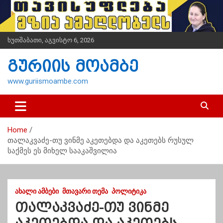
S
k
i
p
ხუთშაბათი, აგვისტო 6, 2026
t
o
გურიის მოამბე
c
o
www.guriismoambe.com
n
t
e
n
Home
t
თალაკვაძე-თუ ვინმე აკეთებდა და აკეთებს რუსულ
საქმეს ეს მიხელ სააკაშვილია
ᲐᲮᲐᲚᲘ ᲐᲛᲑᲔᲑᲘ
ᲛᲗᲐᲕᲐᲠᲘ ᲗᲔᲛᲐ
ᲞᲝᲚᲘᲢᲘᲙᲐ
თალაკვაძე-თუ ვინმე