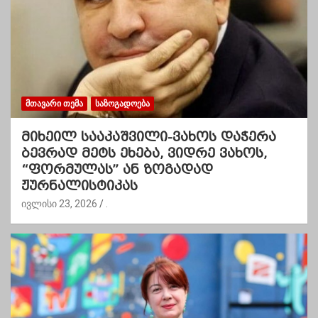
ᲛᲗᲐᲕᲐᲠᲘ ᲗᲔᲛᲐ
ᲡᲐᲖᲝᲒᲐᲓᲝᲔᲑᲐ
მიხეილ სააკაშვილი-ვახოს დაჭერა
ბევრად მეტს ეხება, ვიდრე ვახოს,
“ფორმულას” ან ზოგადად
ჟურნალისტიკას
ივლისი 23, 2026
.