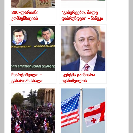
300-ლარიანი
“გისურვებთ, მალე
კომპენსაციას
დაბრუნდეთ” –ნანუკა
მიიღებენ ისინიც,
სააკაშვილს
ვისაც ხელფასი 5
დაბადების დღეს
დეკემბრამდე
ულოცავს
ერიცხებოდა და
შეზღუდვების გამო
შეუწყდა
ჩხარტიშვილი –
კენტმა გაიზიარა
გახარიას ახალი
ივანიშვილის
პარტია
პოზიცია,ეს არის
სამარცხვინო
ამერიკელი დიპლომა
ტისგან“