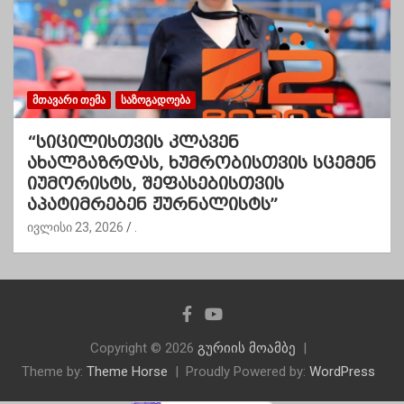
ᲛᲗᲐᲕᲐᲠᲘ ᲗᲔᲛᲐ
ᲡᲐᲖᲝᲒᲐᲓᲝᲔᲑᲐ
“სიცილისთვის კლავენ
ახალგაზრდას, ხუმრობისთვის სცემენ
იუმორისტს, შეფასებისთვის
აპატიმრებენ ჟურნალისტს”
ივლისი 23, 2026
.
Copyright © 2026
გურიის მოამბე
Theme by:
Theme Horse
Proudly Powered by:
WordPress