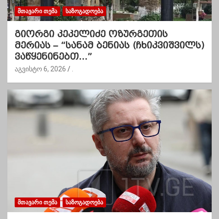
ᲛᲗᲐᲕᲐᲠᲘ ᲗᲔᲛᲐ
ᲡᲐᲖᲝᲒᲐᲓᲝᲔᲑᲐ
გიორგი კეკელიძე ოზურგეთის
მერიას – “სანამ ბენიას (ჩხიკვიშვილს)
ვაწყენინებთ…”
აგვისტო 6, 2026
.
ᲛᲗᲐᲕᲐᲠᲘ ᲗᲔᲛᲐ
ᲡᲐᲖᲝᲒᲐᲓᲝᲔᲑᲐ