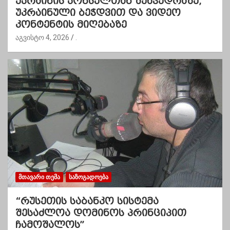
უკრაინის კონსულთან შეხვედრაზე,
უკრაინული ბეჭდვით და ვიდეო
კონტენტის მიღებაზე
აგვისტო 4, 2026
.
ᲛᲗᲐᲕᲐᲠᲘ ᲗᲔᲛᲐ
ᲡᲐᲖᲝᲒᲐᲓᲝᲔᲑᲐ
“რუსეთის საბანკო სისტემა
შესაძლოა დომინოს პრინციპით
ჩამოშალოს”