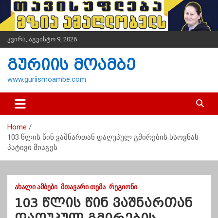
S
k
i
p
კვირა, აგვისტო 9, 2026
t
o
გურიის მოამბე
c
o
www.guriismoambe.com
n
t
e
n
Home
t
103 წლის წინ ვაშნართან დაღუპულ გმირების ხსოვნას
პატივი მიაგეს
ᲐᲮᲐᲚᲘ ᲐᲛᲑᲔᲑᲘ
ᲛᲗᲐᲕᲐᲠᲘ ᲗᲔᲛᲐ
ᲠᲔᲒᲘᲝᲜᲘ
103 წლის წინ ვაშნართან