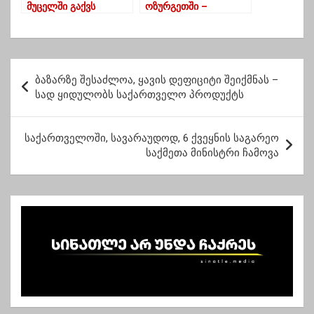
მუცელში გაქვს
ოზურგეთში –
ჩავარდნილი”? –
დაჭრილია 16 წლის
მარიამ ბაქანიძე –
ბიჭი
“აბდალი”
პ
ბაზარზე შესაძლოა, ყავის დეფიციტი შეიქმნას –
ო
სად ყიდულობს საქართველო პროდუქტს
ს
ტ
საქართველოში, სავარაუდოდ, 6 ქვეყნის საგარეო
საქმეთა მინისტრი ჩამოვა
ი
ს
ნ
ა
ვ
ი
გ