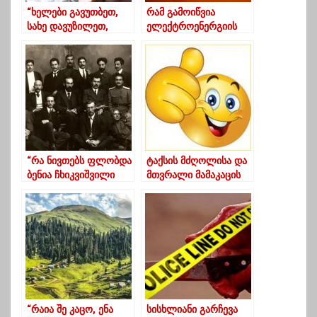
“ხელები გავუთბეთ,
რამ გამოიწვია
სახე დავუზილეთ,
ელექტროენერგიის
მაგრამ ვერაფერი
მასობრივი გათიშვა
ვუშველეთ“
გურიასა და სხვა
რეგიონებში
“რა ნივთებს ფლობდა
ტაქსის მძღოლისა და
ბენია ჩხიკვიშვილი
მთვრალი მამაკაცის
საფრანგეთში
ამბავი-გურული
ცხოვრების პერიოდში”
იუმორი
“რაია შე კაცო, ენა
სისხლიანი გარჩევა