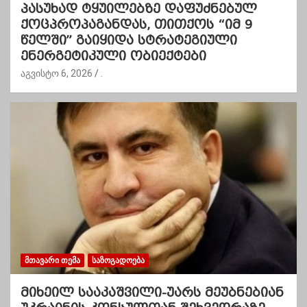
პასუხად ტყუილებზე დაფუძნებულ
ქოცპროპაგანდას, თითქოს “იმ 9
წელში” გაიყიდა სტრატეგიული
ენერგეტიკული ობიექტები
აგვისტო 6, 2026
.
ᲛᲗᲐᲕᲐᲠᲘ ᲗᲔᲛᲐ
ᲡᲐᲖᲝᲒᲐᲓᲝᲔᲑᲐ
მიხეილ სააკაშვილი-უარს მეუბნებიან