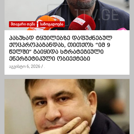
ᲛᲗᲐᲕᲐᲠᲘ ᲗᲔᲛᲐ
ᲡᲐᲖᲝᲒᲐᲓᲝᲔᲑᲐ
პასუხად ტყუილებზე დაფუძნებულ
ქოცპროპაგანდას, თითქოს “იმ 9
წელში” გაიყიდა სტრატეგიული
ენერგეტიკული ობიექტები
აგვისტო 6, 2026
.