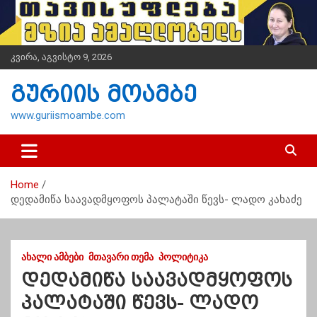
S
k
i
p
კვირა, აგვისტო 9, 2026
t
o
გურიის მოამბე
c
o
www.guriismoambe.com
n
t
e
n
Home
t
დედამიწა საავადმყოფოს პალატაში წევს- ლადო კახაძე
ᲐᲮᲐᲚᲘ ᲐᲛᲑᲔᲑᲘ
ᲛᲗᲐᲕᲐᲠᲘ ᲗᲔᲛᲐ
ᲞᲝᲚᲘᲢᲘᲙᲐ
დედამიწა საავადმყოფოს
პალატაში წევს- ლადო