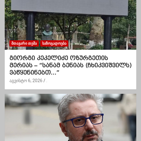
ᲛᲗᲐᲕᲐᲠᲘ ᲗᲔᲛᲐ
ᲡᲐᲖᲝᲒᲐᲓᲝᲔᲑᲐ
გიორგი კეკელიძე ოზურგეთის
მერიას – “სანამ ბენიას (ჩხიკვიშვილს)
ვაწყენინებთ…”
აგვისტო 6, 2026
.