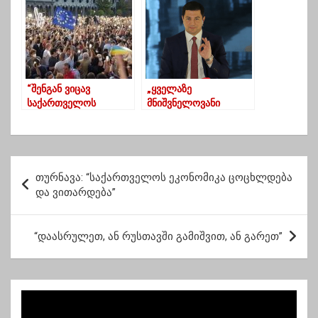
მაჩალიკაშვილი
“შენგან ვიცავ
„ყველაზე
საქართველოს
მნიშვნელოვანი
ივანიშვილო! შენზე
სიახლე, რაც
დიდი მტერი არ
ევროკომისარმა
ჰყოლია
გაგვიზიარა,
საქართველოს”!!
საქართველო
პ
დაახლოებით 4 მლრდ
თურნავა: “საქართველოს ეკონომიკა ცოცხლდება
ო
ევროს ეკონომიკურ
და ვითარდება”
მხარდაჭერას
ს
მიიღებს”
ტ
“დაასრულეთ, ან რუსთავში გამიშვით, ან გარეთ”
ი
ს
ნ