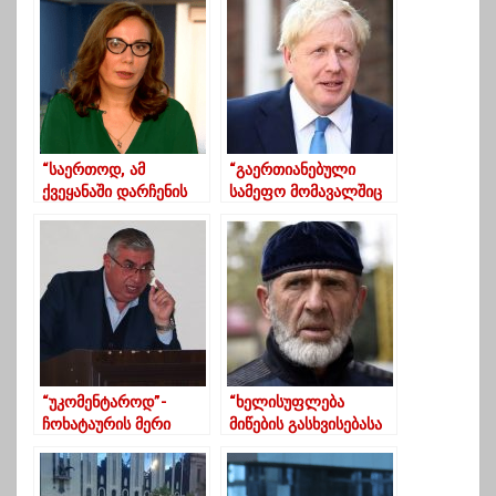
გადალახვამდე”-
ლადო აფხაზავა
ხუხაშვილი
“საერთოდ, ამ
“გაერთიანებული
ქვეყანაში დარჩენის
სამეფო მომავალშიც
აზრსაც ვეღარ
მტკიცედ დაუჭერს
ვხედავ”…
მხარს საქართველოს
ტერიტორიულ
მთლიანობას”
“უკომენტაროდ”-
“ხელისუფლება
ჩოხატაურის მერი
მიწების გასხვისებასა
ბრალდებებს არ
და მოსახლეობის
პასუხობს
დაყაჩაღებაზეა
გადართული“ –