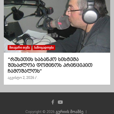
ᲛᲗᲐᲕᲐᲠᲘ ᲗᲔᲛᲐ
ᲡᲐᲖᲝᲒᲐᲓᲝᲔᲑᲐ
“რუსეთის საბანკო სისტემა
შესაძლოა დომინოს პრინციპით
ჩამოშალოს”
აგვისტო 2, 2026
.
Copyright © 2026
გურიის მოამბე