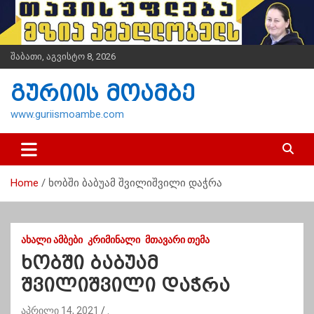
S
k
i
p
შაბათი, აგვისტო 8, 2026
t
o
გურიის მოამბე
c
o
www.guriismoambe.com
n
t
e
n
Home
ხობში ბაბუამ შვილიშვილი დაჭრა
t
ᲐᲮᲐᲚᲘ ᲐᲛᲑᲔᲑᲘ
ᲙᲠᲘᲛᲘᲜᲐᲚᲘ
ᲛᲗᲐᲕᲐᲠᲘ ᲗᲔᲛᲐ
ხობში ბაბუამ
შვილიშვილი დაჭრა
აპრილი 14, 2021
.