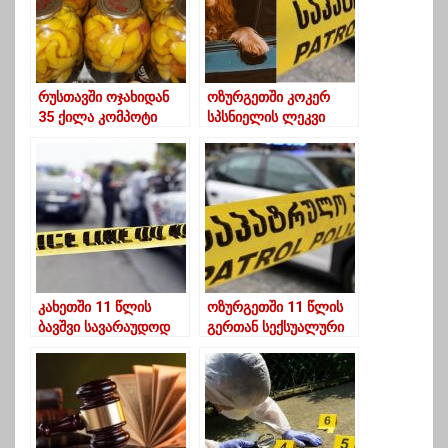
რუსთავში ოჯახიდან
ოზურგეთში კოკერ
35 ქილა კომპოტი
სპსნიელის ლეკვი
მოიპარეს
მოიპარეს- შს-მ
გამოძიება დაიწყო
კახეთში 11 წლის
ოზურგეთში 11 წლის
ბავშვი სავარაუდოდ
გერთან სექსუალური
გააუპატიურეს – 34
ხასიათის
წლის მამაკაცი
დანაშაულისთვის
პოლიციამ უკვე
მამინაცვალი დააკავეს
დააკავა