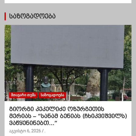
ი
საზოგადოება
ᲛᲗᲐᲕᲐᲠᲘ ᲗᲔᲛᲐ
ᲡᲐᲖᲝᲒᲐᲓᲝᲔᲑᲐ
გიორგი კეკელიძე ოზურგეთის
მერიას – “სანამ ბენიას (ჩხიკვიშვილს)
ვაწყენინებთ…”
აგვისტო 6, 2026
.