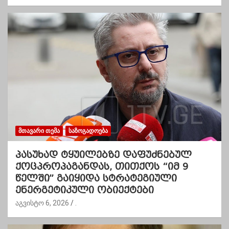
ᲛᲗᲐᲕᲐᲠᲘ ᲗᲔᲛᲐ
ᲡᲐᲖᲝᲒᲐᲓᲝᲔᲑᲐ
პასუხად ტყუილებზე დაფუძნებულ
ქოცპროპაგანდას, თითქოს “იმ 9
წელში” გაიყიდა სტრატეგიული
ენერგეტიკული ობიექტები
აგვისტო 6, 2026
.