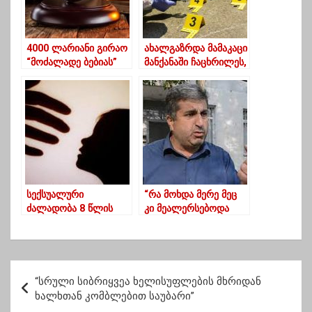
4000 ლარიანი გირაო
ახალგაზრდა მამაკაცი
“მოძალადე ბებიას”
მანქანაში ჩაცხრილეს,
სამი კი დაჭრეს
სექსუალური
“რა მოხდა მერე მეც
ძალადობა 8 წლის
კი მეალერსებოდა
ბავშვზე – ბავშვი ჯერ
სკოლაში პედაგოგი” –
60 წლის კაცმა,
ბრალდებული
შემდეგ მისმა შვილმა
პედაგოგის ადვოკატი
გააუპატიურა
პ
“სრული სიბრიყვეა ხელისუფლების მხრიდან
ო
ხალხთან კომბლებით საუბარი”