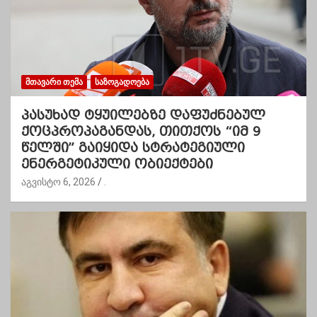
ᲛᲗᲐᲕᲐᲠᲘ ᲗᲔᲛᲐ
ᲡᲐᲖᲝᲒᲐᲓᲝᲔᲑᲐ
პასუხად ტყუილებზე დაფუძნებულ
ქოცპროპაგანდას, თითქოს “იმ 9
წელში” გაიყიდა სტრატეგიული
ენერგეტიკული ობიექტები
აგვისტო 6, 2026
.