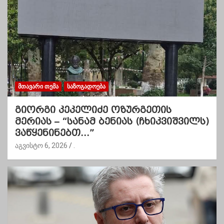
ᲛᲗᲐᲕᲐᲠᲘ ᲗᲔᲛᲐ
ᲡᲐᲖᲝᲒᲐᲓᲝᲔᲑᲐ
გიორგი კეკელიძე ოზურგეთის
მერიას – “სანამ ბენიას (ჩხიკვიშვილს)
ვაწყენინებთ…”
აგვისტო 6, 2026
.