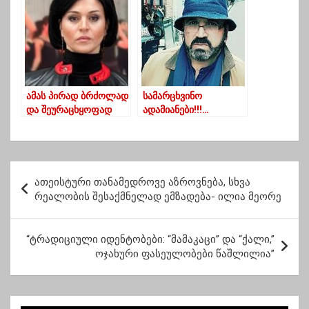
აბონენტებისთვის
ამას პირად ბრძოლად
სამარცხვინო
და შეურაცხყოფად
ადამიანები!!!…
ვიღებ! – თეა დარჩია
სოლიდური თანხა
საპატრიარქოს
მოსთხოვა შვილის
ფერიის ბავშვთა
გადარჩენის
სახლზე
სანაცვლოდ – ნუგზარ
პ
სულაშვილი
ათეისტური თანამედროვე აზროვნება, სხვა
ო
რეალობის შესაქმნელად ემზადება- ილია მეორე
ს
ტ
“ტრადიციული იდენტობები: “მამაკაცი” და “ქალი,”
ოჯახური ფასეულობები წაშლილია”
ი
ს
ნ