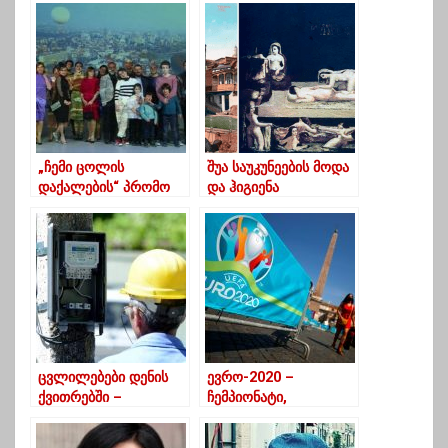
ფიქრობენ გურულები
შეზღუდვები მოგვეხსნა
– კულუმბეგოვი
„ჩემი ცოლის
შუა საუკუნეების მოდა
დაქალების“ პრომო
და ჰიგიენა
გავრცელდა – რომელ
საქართველოში
სახეებს ნახავთ
სერიალში
ცვლილებები დენის
ევრო-2020 –
ქვითრებში –
ჩემპიონატი,
მნიშვნელოვანი
რომელსაც ერთი
ინფორმაცია
წლით დააგვიანდა