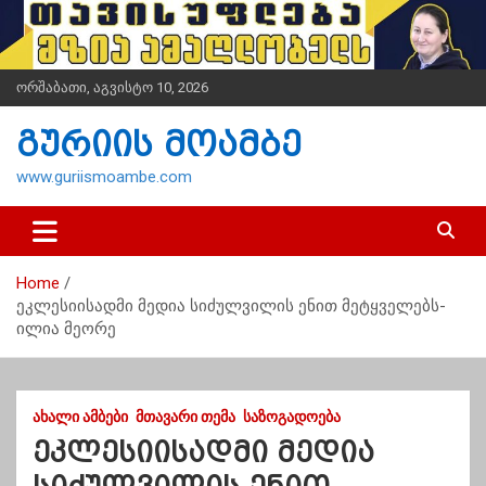
S
k
i
p
ორშაბათი, აგვისტო 10, 2026
t
o
გურიის მოამბე
c
o
www.guriismoambe.com
n
t
e
n
Home
t
ეკლესიისადმი მედია სიძულვილის ენით მეტყველებს-
ილია მეორე
ᲐᲮᲐᲚᲘ ᲐᲛᲑᲔᲑᲘ
ᲛᲗᲐᲕᲐᲠᲘ ᲗᲔᲛᲐ
ᲡᲐᲖᲝᲒᲐᲓᲝᲔᲑᲐ
ეკლესიისადმი მედია