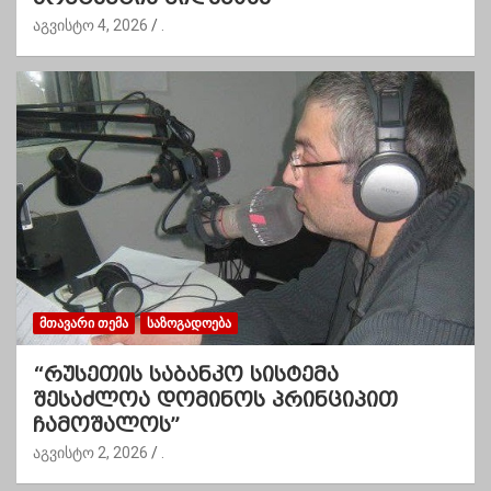
აგვისტო 4, 2026
.
ᲛᲗᲐᲕᲐᲠᲘ ᲗᲔᲛᲐ
ᲡᲐᲖᲝᲒᲐᲓᲝᲔᲑᲐ
“რუსეთის საბანკო სისტემა
შესაძლოა დომინოს პრინციპით
ჩამოშალოს”
აგვისტო 2, 2026
.