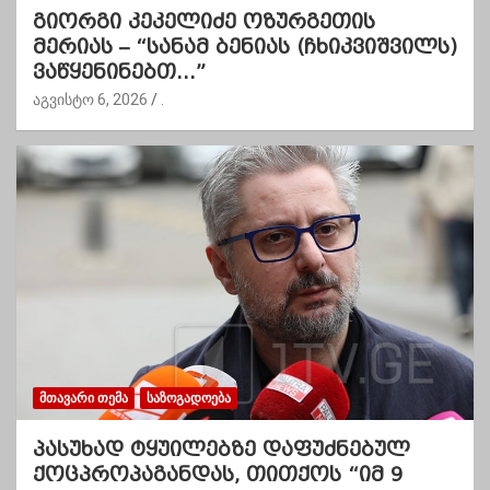
გიორგი კეკელიძე ოზურგეთის
მერიას – “სანამ ბენიას (ჩხიკვიშვილს)
ვაწყენინებთ…”
აგვისტო 6, 2026
.
ᲛᲗᲐᲕᲐᲠᲘ ᲗᲔᲛᲐ
ᲡᲐᲖᲝᲒᲐᲓᲝᲔᲑᲐ
პასუხად ტყუილებზე დაფუძნებულ
ქოცპროპაგანდას, თითქოს “იმ 9