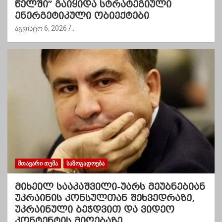
წელში” გაიყიდა სტრატეგიული
ენერგეტიკული ობიექტები
აგვისტო 6, 2026
.
ᲛᲗᲐᲕᲐᲠᲘ ᲗᲔᲛᲐ
ᲡᲐᲖᲝᲒᲐᲓᲝᲔᲑᲐ
მიხეილ სააკაშვილი-უარს მეუბნებიან
უკრაინის კონსულთან შეხვედრაზე,
უკრაინული ბეჭდვით და ვიდეო
კონტენტის მიღებაზე