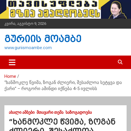
S
k
i
p
კვირა, აგვისტო 9, 2026
t
o
გურიის მოამბე
c
o
www.guriismoambe.com
n
t
e
n
Home
t
“ხანმოკლე წვიმა, ზოგან ძლიერი, შესაძლოა სეტყვა და
ქარი” – როგორი ამინდი იქნება 4-5 ივლისს
ᲐᲮᲐᲚᲘ ᲐᲛᲑᲔᲑᲘ
ᲛᲗᲐᲕᲐᲠᲘ ᲗᲔᲛᲐ
ᲡᲐᲖᲝᲒᲐᲓᲝᲔᲑᲐ
“ხანმოკლე წვიმა, ზოგან