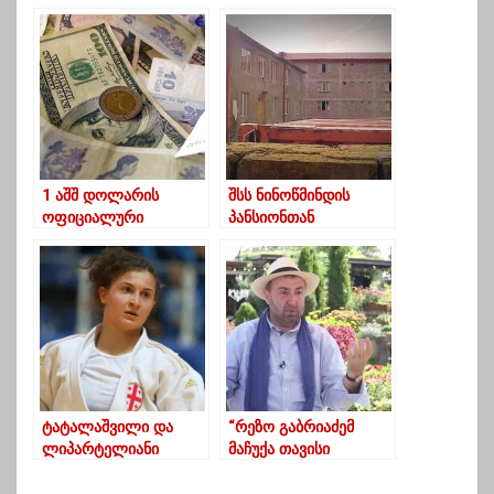
სკოლებსა და ბაღებში
ისტორიიდან, რომლის
– 30 აპრილიდან 13
შესახებ მეტის ცოდნას
მაისამდე
ვისურვებდით
საქართველოში
სწავლა შეწყდება
1 აშშ დოლარის
შსს ნინოწმინდის
ოფიციალური
პანსიონთან
ღირებულება 3.1524
დაკავშირებით
ლარი გახდა
მედიასაშუალებებს
მიმართავს და
გამოძიებასთან
თანამშრომლობისკენ
მოუწოდებს
ტატალაშვილი და
“რეზო გაბრიაძემ
ლიპარტელიანი
მაჩუქა თავისი
მსოფლიო ჩემპიონატს
თეატრის სალარო და
გამოეთიშნენ
თავისი ხელით