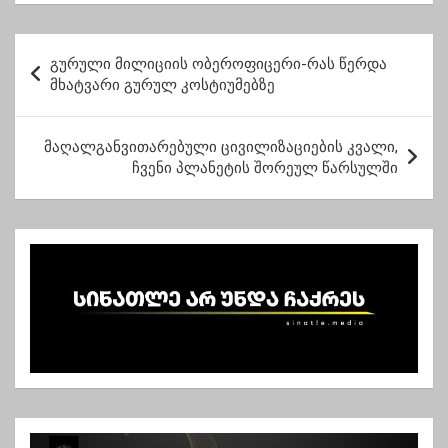
დააწერა “რგთ””-ზურა
შევარდნაძე
პ
გურული მილიციის ობეროფიცერი-რას წერდა
ო
მხატვარი გურულ კოსტიუმებზე
ს
ტ
მაღალგანვითარებული ცივილიზაციების კვალი,
ჩვენი პლანეტის შორეულ წარსულში
ი
ს
ნ
ა
ვ
ი
გ
ა
ც