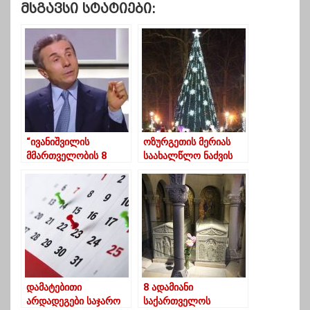
Მსგავსი Სტატიები:
“ივანიშვილის
ოზურგეთის მერიას
მმართველობის 8
საახალწლო ნაძვის
წლიან ეპოქაში
ხის “დაშლა”
ბიუჯეტიდან 100
დაავიწყდა
მილიარდზე მეტი
დაიხარჯა”
დამატებითი
8 ადამიანი
არდადეგები საჯარო
საქართველოს