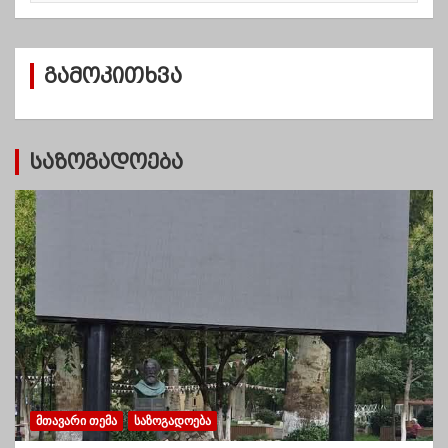
ქ
ი
ვ
გამოკითხვა
ე
ბ
ი
საზოგადოება
ᲛᲗᲐᲕᲐᲠᲘ ᲗᲔᲛᲐ
ᲡᲐᲖᲝᲒᲐᲓᲝᲔᲑᲐ