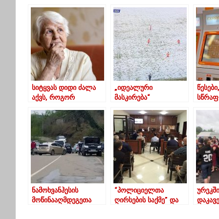
სიტყვას დიდი ძალა
„იდეალური
წესებ
აქვს, როგორ
მასკირება“
სწრაფ
განვკურნოთ
საფეხბურთო მატჩისას
აპარა
საკუთარი თავი
– იპოვეთ
გადარ
სიტყვის მეშვეობით
მოთამაშეები
სავალ
მოედანზე
ნამოხვანჰესის
“პოლიციელთა
ურეკშ
მოწინააღმდეგეთა
ღირსების საქმე” და
დაკავ
პროტესტი გუმათში
ნაცემი
ახლობ