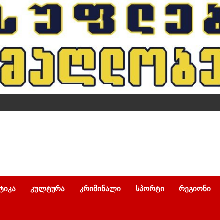
ᲢᲘᲙᲐ
ᲙᲣᲚᲢᲣᲠᲐ
ᲙᲠᲘᲛᲘᲜᲐᲚᲘ
ᲡᲞᲝᲠᲢᲘ
ᲠᲔᲒᲘᲝᲜᲘ