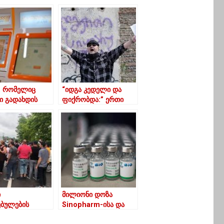
ი, რომელიც
“იდგა კედელი და
ი გადახდის
ფიქრობდა:” ერთი
ტიდან
ამათი”-ლექსით
იცხვისას
გამოხმაურება
დებულო გახდა
უცნობის აქციას
ი
მილიონი დოზა
ებულების
Sinopharm-ისა და
ლები აქციას
Sinovac-ის ვაქცინა