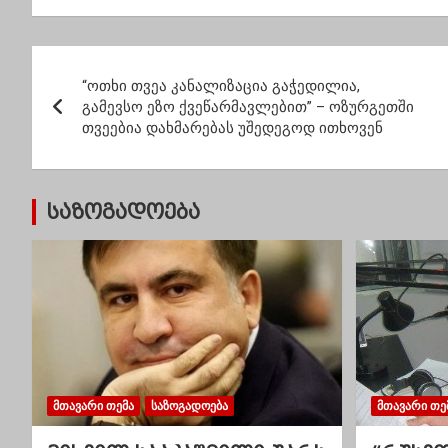
გრძელდება – გზა
ბრალდებულები –
მართა
ავტომობილებითაა
დეტალები ურეკში
გადაკეტილი
მომხდარ ინციდენტზე
პ
“ოთხი თვეა კანალიზაცია გაჭედილია,
ო
გამევსო ეზო ქვეწარმავლებით” – ოზურგეთში
თვეებია დახმარებას უშედეგოდ ითხოვენ
ს
ტ
საზოგადოება
ი
ს
ნ
ა
ვ
ᲛᲗᲐᲕᲐᲠᲘ ᲗᲔᲛᲐ
ᲡᲐᲖᲝᲒᲐᲓᲝᲔᲑᲐ
ᲛᲗᲐᲕᲐᲠᲘ ᲗᲔ
ი