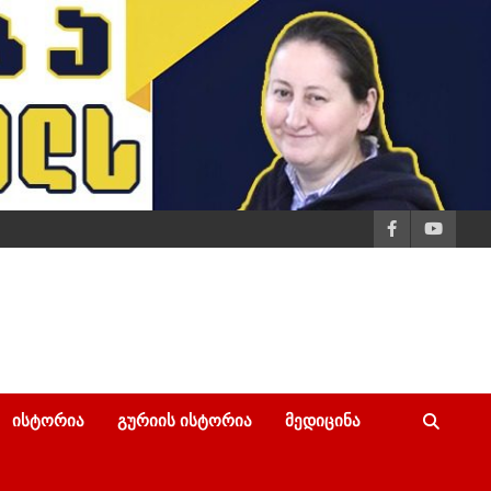
ᲘᲡᲢᲝᲠᲘᲐ
ᲒᲣᲠᲘᲘᲡ ᲘᲡᲢᲝᲠᲘᲐ
ᲛᲔᲓᲘᲪᲘᲜᲐ