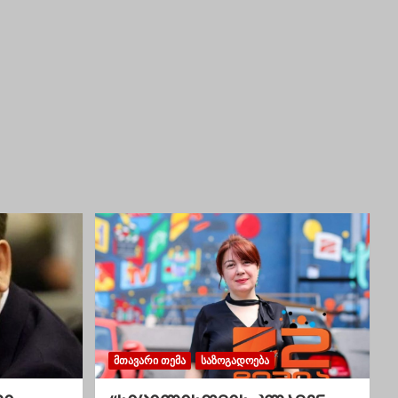
ᲛᲗᲐᲕᲐᲠᲘ ᲗᲔᲛᲐ
ᲡᲐᲖᲝᲒᲐᲓᲝᲔᲑᲐ