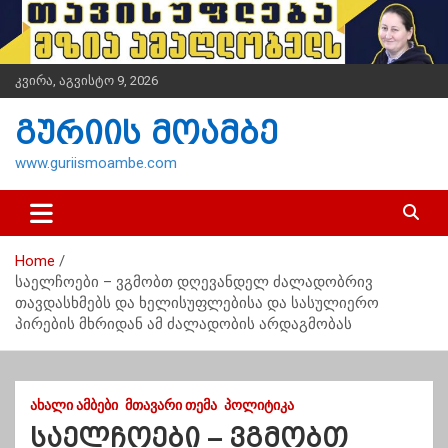
S
k
i
p
კვირა, აგვისტო 9, 2026
t
o
გურიის მოამბე
c
o
www.guriismoambe.com
n
t
e
n
Home
t
საელჩოები – ვგმობთ დღევანდელ ძალადობრივ
თავდასხმებს და ხელისუფლებისა და სასულიერო
პირების მხრიდან ამ ძალადობის არდაგმობას
ᲐᲮᲐᲚᲘ ᲐᲛᲑᲔᲑᲘ
ᲛᲗᲐᲕᲐᲠᲘ ᲗᲔᲛᲐ
ᲞᲝᲚᲘᲢᲘᲙᲐ
საელჩოები – ვგმობთ