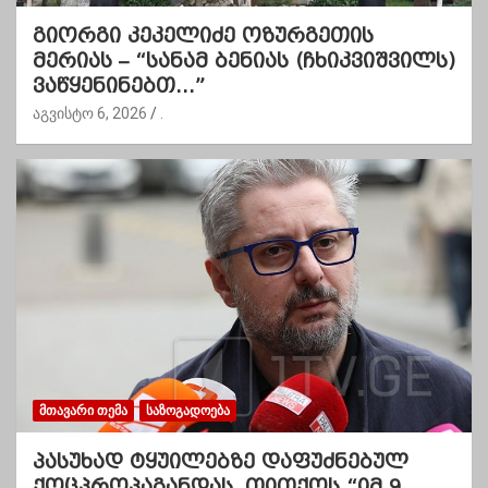
გიორგი კეკელიძე ოზურგეთის
მერიას – “სანამ ბენიას (ჩხიკვიშვილს)
ვაწყენინებთ…”
აგვისტო 6, 2026
.
ᲛᲗᲐᲕᲐᲠᲘ ᲗᲔᲛᲐ
ᲡᲐᲖᲝᲒᲐᲓᲝᲔᲑᲐ
პასუხად ტყუილებზე დაფუძნებულ
ქოცპროპაგანდას, თითქოს “იმ 9