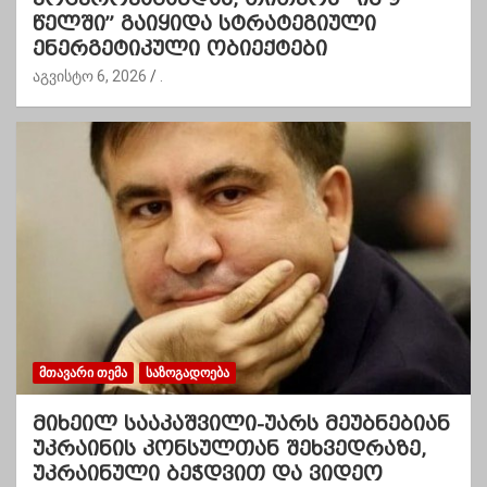
წელში” გაიყიდა სტრატეგიული
ენერგეტიკული ობიექტები
აგვისტო 6, 2026
.
ᲛᲗᲐᲕᲐᲠᲘ ᲗᲔᲛᲐ
ᲡᲐᲖᲝᲒᲐᲓᲝᲔᲑᲐ
მიხეილ სააკაშვილი-უარს მეუბნებიან
უკრაინის კონსულთან შეხვედრაზე,
უკრაინული ბეჭდვით და ვიდეო