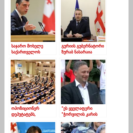
საჯარო მოხელე
გურიის გუბერნატორი
საქართველოს
ზურაბ ნასარაია
მთავრობის შემდგომი
მოსახლეობას დამდეგ
4 წლის ყურადღების
შობა-ახალ წელს
ცენტრში იქნება –
ულოცავს
პრემიერი
ოპოზიციონერ
“ეს ყველაფერი
დეპუტატებს,
“ჭორვილის კარის
რომლებიც
თამაშებია”
პარლამენტში არ
შედიან, პირველი