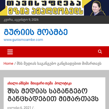
S
k
i
p
კვირა, აგვისტო 9, 2026
t
o
გურიის მოამბე
c
o
www.guriismoambe.com
n
t
e
n
Home
შსს მედიას საგანგებო განცხადებით მიმართავს
t
ᲐᲮᲐᲚᲘ ᲐᲛᲑᲔᲑᲘ
ᲛᲗᲐᲕᲐᲠᲘ ᲗᲔᲛᲐ
ᲞᲝᲚᲘᲢᲘᲙᲐ
შსს მედიას საგანგებო
განცხადებით მიმართავს
ივლისი 6, 2021
.