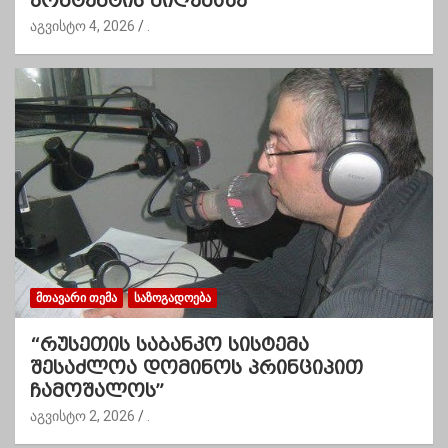
კონტენტის მიღებაზე
აგვისტო 4, 2026
.
ᲛᲗᲐᲕᲐᲠᲘ ᲗᲔᲛᲐ
ᲡᲐᲖᲝᲒᲐᲓᲝᲔᲑᲐ
“რუსეთის საბანკო სისტემა
შესაძლოა დომინოს პრინციპით
ჩამოშალოს”
აგვისტო 2, 2026
.