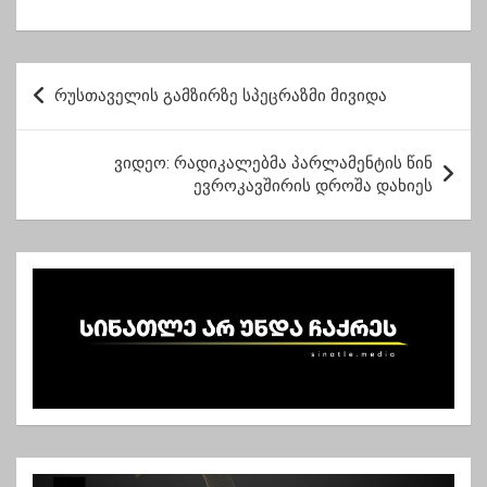
პასუხობს გახარია
აყირავების“ გეგმა
ივანიშვილს?
პ
რუსთაველის გამზირზე სპეცრაზმი მივიდა
ო
ს
ვიდეო: რადიკალებმა პარლამენტის წინ
ტ
ევროკავშირის დროშა დახიეს
ი
ს
ნ
ა
ვ
ი
გ
ა