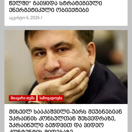
წელში” გაიყიდა სტრატეგიული
ენერგეტიკული ობიექტები
აგვისტო 6, 2026
.
ᲛᲗᲐᲕᲐᲠᲘ ᲗᲔᲛᲐ
ᲡᲐᲖᲝᲒᲐᲓᲝᲔᲑᲐ
მიხეილ სააკაშვილი-უარს მეუბნებიან
უკრაინის კონსულთან შეხვედრაზე,
უკრაინული ბეჭდვით და ვიდეო