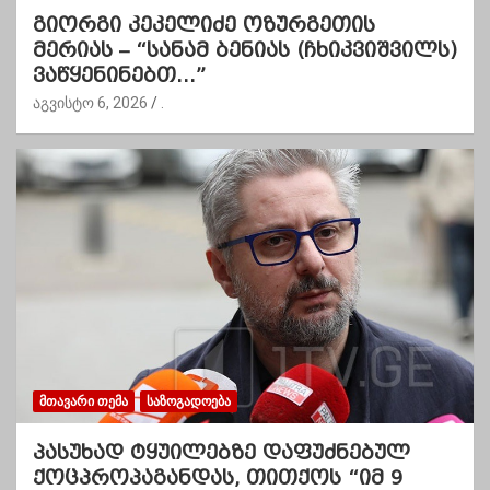
გიორგი კეკელიძე ოზურგეთის
მერიას – “სანამ ბენიას (ჩხიკვიშვილს)
ვაწყენინებთ…”
აგვისტო 6, 2026
.
ᲛᲗᲐᲕᲐᲠᲘ ᲗᲔᲛᲐ
ᲡᲐᲖᲝᲒᲐᲓᲝᲔᲑᲐ
პასუხად ტყუილებზე დაფუძნებულ
ქოცპროპაგანდას, თითქოს “იმ 9