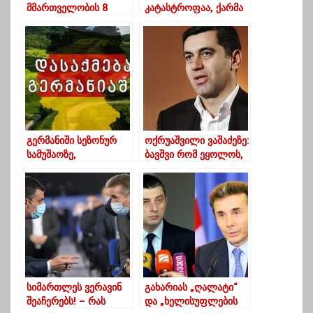
მმართველობის 8
კატასტროფაა, ქარმა
წლიან ეპოქაში
დროებითი სახურავი
ბიუჯეტიდან 100
ახადა და წყალი და
მილიარდზე მეტი
თოვლი ჩადის… ”
დაიხარჯა”
გერმანიში სეზონურ
ოქრუაშვილი ვაშაძეზე:
სამუშაოზე,
ბავშვი რომ ეყოლოს,
საქართველოს 5 000
იმასაც შარლ მიშელს
მოქალაქე დასაქმდება
დაარქმევს
სიმართლეს ვერავინ
გახარიას „ღალატი“
შეაჩერებს! – რას
და „ხელისუფლების