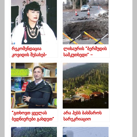
რეკომენდაცია
ლიხაურის “ბერმუდის
კოვიდის შესახებ-
სამკუთხედი” –
ექიმი მარინა
სოფელს წყლით
ტოტოჩავა
მომარაგება ისევ
შეუწყდა
“გთხოვთ ყველას
არა ჰესს ბახმაროს
ბედნიერები გახდეთ”
სარეკრიაციო
– ლადო აფხაზავა
ტერიტორიაზე
სიკეთის