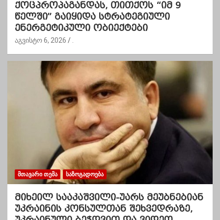
ქოცპროპაგანდას, თითქოს “იმ 9
წელში” გაიყიდა სტრატეგიული
ენერგეტიკული ობიექტები
აგვისტო 6, 2026
.
ᲛᲗᲐᲕᲐᲠᲘ ᲗᲔᲛᲐ
ᲡᲐᲖᲝᲒᲐᲓᲝᲔᲑᲐ
მიხეილ სააკაშვილი-უარს მეუბნებიან
უკრაინის კონსულთან შეხვედრაზე,
უკრაინული ბეჭდვით და ვიდეო