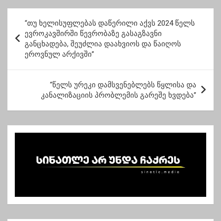
პ
“თუ ხელისუფლებას დაწერილი აქვს 2024 წელს
ო
ევროკავშირში წევრობაზე გასაგზავნი
განცხადება, შეუძლია დაახვიოს და წაიღოს
ს
ეროვნულ არქივში”
ტ
ი
“წელს ურეკი დამსვენებლებს წყლისა და
ს
კანალიზაციის პრობლემის გარეშე ხვდება”
ნ
ა
ვ
ი
გ
ა
ც