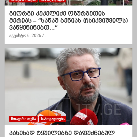
გიორგი კეკელიძე ოზურგეთის
მერიას – “სანამ ბენიას (ჩხიკვიშვილს)
ვაწყენინებთ…”
აგვისტო 6, 2026
.
ᲛᲗᲐᲕᲐᲠᲘ ᲗᲔᲛᲐ
ᲡᲐᲖᲝᲒᲐᲓᲝᲔᲑᲐ
პასუხად ტყუილებზე დაფუძნებულ