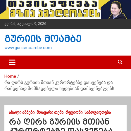
S
k
i
p
კვირა, აგვისტო 9, 2026
t
o
გურიის მოამბე
c
o
www.guriismoambe.com
n
t
e
n
Home
t
რა ღირს გურიის მთიან კურორტებზე დასვენება და
რამდენად მომზადებული ხვდებიან დამსვენებლებს
ᲐᲮᲐᲚᲘ ᲐᲛᲑᲔᲑᲘ
ᲛᲗᲐᲕᲐᲠᲘ ᲗᲔᲛᲐ
ᲠᲔᲒᲘᲝᲜᲘ
ᲡᲐᲖᲝᲒᲐᲓᲝᲔᲑᲐ
რა ღირს გურიის მთიან