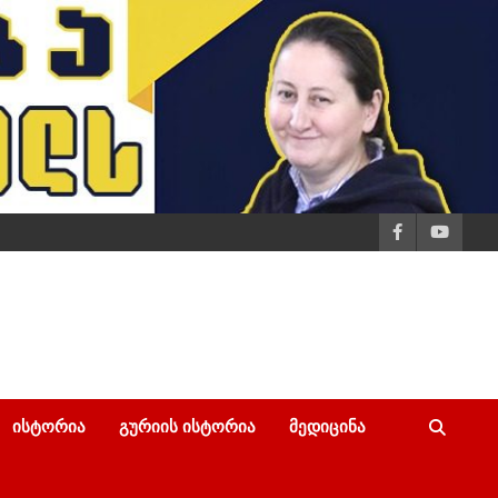
ᲘᲡᲢᲝᲠᲘᲐ
ᲒᲣᲠᲘᲘᲡ ᲘᲡᲢᲝᲠᲘᲐ
ᲛᲔᲓᲘᲪᲘᲜᲐ