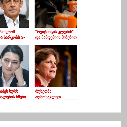
ართლომ
“რეიტინგის კლების”
ა სარკოზს 3-
და პანდემიის მიზეზით
ი პატიმრობა
R2-ში სტრუქტურული
ა
რეორგანიზაცია
გამოცხადდა
იძეს სურს
რუსეთმა
ნალების ხმები
აღმოსავლეთ
რელოში
ევროპაში
მე გახარიამ
დემოკრატიისთვის
ს”
ძირის გამოთხრა
საქართველოდან
დაიწყო – სენატორი