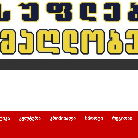
ᲢᲘᲙᲐ
ᲙᲣᲚᲢᲣᲠᲐ
ᲙᲠᲘᲛᲘᲜᲐᲚᲘ
ᲡᲞᲝᲠᲢᲘ
ᲠᲔᲒᲘᲝᲜᲘ