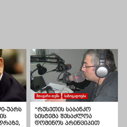
ᲛᲗᲐᲕᲐᲠᲘ ᲗᲔᲛᲐ
ᲡᲐᲖᲝᲒᲐᲓᲝᲔᲑᲐ
ლი-უარს
“რუსეთის საბანკო
ის
სისტემა შესაძლოა
დრაზე,
დომინოს პრინციპით