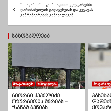
“მთავარის” ინფორმაციით, კულუარებში
ო
ღარიბაშვილის გადაყენებას და კუჭავას
გაპრემიერებას განიხილავენ
ს
ტ
საზოგადოება
ი
ს
ნ
ა
ვ
ᲛᲗᲐᲕᲐᲠᲘ ᲗᲔᲛᲐ
ᲡᲐᲖᲝᲒᲐᲓᲝᲔᲑᲐ
ᲛᲗᲐᲕᲐᲠᲘ ᲗᲔ
ი
გიორგი კეკელიძე
პასუხა
გ
ოზურგეთის მერიას –
დაფუძ
“სანამ ბენიას
ქოცპრ