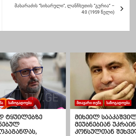
შაჰინი
მახარაძის “სიხარული”, ლანჩხუთის “გურია” –
4:0 (1959 წელი)
ᲛᲐ
ᲡᲐᲖᲝᲒᲐᲓᲝᲔᲑᲐ
ᲛᲗᲐᲕᲐᲠᲘ ᲗᲔᲛᲐ
ᲡᲐᲖᲝᲒᲐᲓᲝᲔᲑᲐ
დ ტყუილებზე
მიხეილ სააკაშვი
ნებულ
მეუბნებიან უკრაინ
ოპაგანდას,
კონსულთან შეხვე