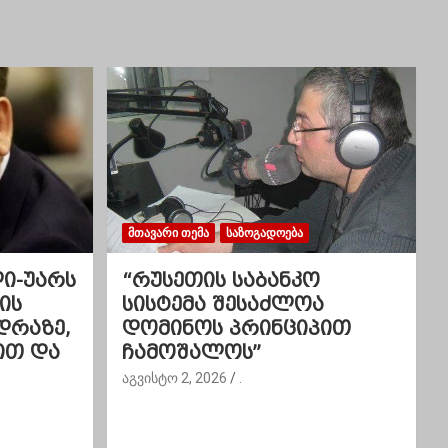
ᲛᲗᲐᲕᲐᲠᲘ ᲗᲔᲛᲐ
ᲡᲐᲖᲝᲒᲐᲓᲝᲔᲑᲐ
ლი-უარს
“რუსეთის საბანკო
ის
სისტემა შესაძლოა
დრაზე,
დომინოს პრინციპით
ით და
ჩამოშალოს”
აგვისტო 2, 2026
.