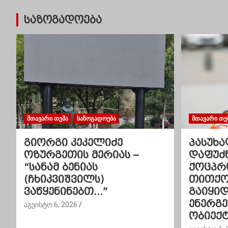
ტ
საზოგადოება
ი
ს
ნ
ა
ვ
ᲛᲗᲐᲕᲐᲠᲘ ᲗᲔᲛᲐ
ᲡᲐᲖᲝᲒᲐᲓᲝᲔᲑᲐ
ᲛᲗᲐᲕᲐᲠᲘ ᲗᲔ
ი
გიორგი კეკელიძე
პასუხა
გ
ოზურგეთის მერიას –
დაფუძ
“სანამ ბენიას
ქოცპრ
ა
(ჩხიკვიშვილს)
თითქოს
ვაწყენინებთ…”
გაიყი
ც
ენერგ
აგვისტო 6, 2026
.
ი
ობიექტ