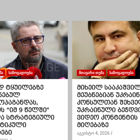
ᲛᲐ
ᲡᲐᲖᲝᲒᲐᲓᲝᲔᲑᲐ
ᲛᲗᲐᲕᲐᲠᲘ ᲗᲔᲛᲐ
ᲡᲐᲖᲝᲒᲐᲓᲝᲔᲑᲐ
დ ტყუილებზე
მიხეილ სააკაშვი
ნებულ
მეუბნებიან უკრაინ
ოპაგანდას,
კონსულთან შეხვე
 “იმ 9 წელში”
უკრაინული ბეჭდვ
და სტრატეგიული
ვიდეო კონტენტის
ეტიკული
მიღებაზე
ები
აგვისტო 4, 2026
.