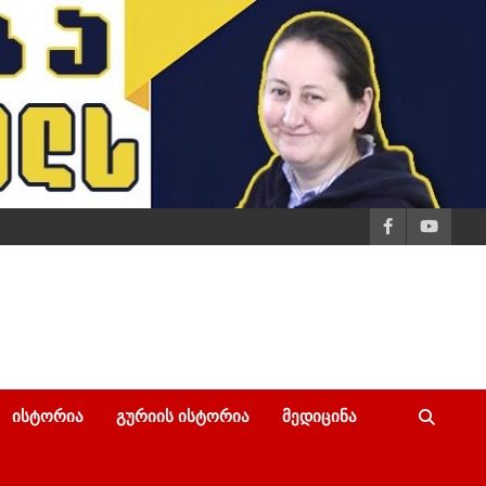
ᲘᲡᲢᲝᲠᲘᲐ
ᲒᲣᲠᲘᲘᲡ ᲘᲡᲢᲝᲠᲘᲐ
ᲛᲔᲓᲘᲪᲘᲜᲐ