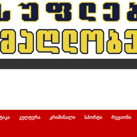
ᲢᲘᲙᲐ
ᲙᲣᲚᲢᲣᲠᲐ
ᲙᲠᲘᲛᲘᲜᲐᲚᲘ
ᲡᲞᲝᲠᲢᲘ
ᲠᲔᲒᲘᲝᲜᲘ