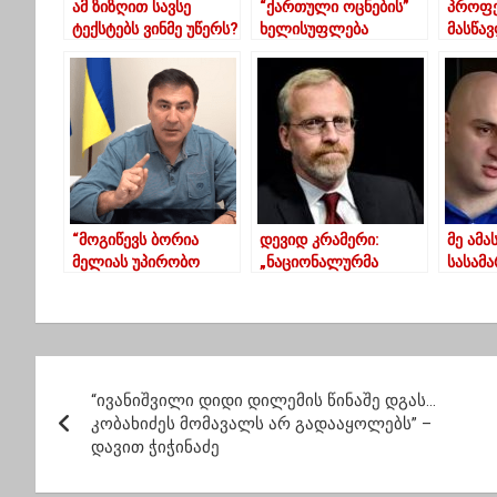
ამ ზიზღით სავსე
“ქართული ოცნების”
პროფ
ტექსტებს ვინმე უწერს?
ხელისუფლება
მასწა
- ბურჭულაძე
დაემხობა და”….
მთავრ
ღარიბაშვილზე
თქვით 
დემოკ
განვი
შეფერ
“მოგიწევს ბორია
დევიდ კრამერი:
მე ამა
მელიას უპირობო
„ნაციონალურმა
სასამ
გაშვება და რიგგარეშე
მოძრაობამ“ უნდა
ვუწოდ
არჩევნების დანიშვნა!”
დაიკავოს ადგილები
საქალ
პარლამენტში“
მელია
დაიწყ
პ
“ივანიშვილი დიდი დილემის წინაშე დგას…
ო
კობახიძეს მომავალს არ გადააყოლებს” –
დავით ჭიჭინაძე
ს