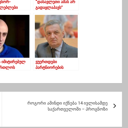
ესორ-
“დასავლეთი ამას არ
ვლებლები
გადაყლაპავს”
ობას: უარი
ქვეყნის
რატული
თარების
ხებაზე
ს იმიტირებულ
ვუერთდები
ართლოს
პარტნიორების
ებ –
იმედგაცრუებას… ჩვენ
აქოში ნიკა
მათ ეს პოზიცია
ს პროცესი
ათასგზის
ო
გავუზიარეთ… – გია
ვოლსკი
როგორი ამინდი იქნება 14 ივლისამდე
საქართველოში – პროგნოზი