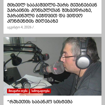
მიხეილ სააკაშვილი-უარს მეუბნებიან
უკრაინის კონსულთან შეხვედრაზე,
უკრაინული ბეჭდვით და ვიდეო
კონტენტის მიღებაზე
აგვისტო 4, 2026
.
ᲛᲗᲐᲕᲐᲠᲘ ᲗᲔᲛᲐ
ᲡᲐᲖᲝᲒᲐᲓᲝᲔᲑᲐ
“რუსეთის საბანკო სისტემა