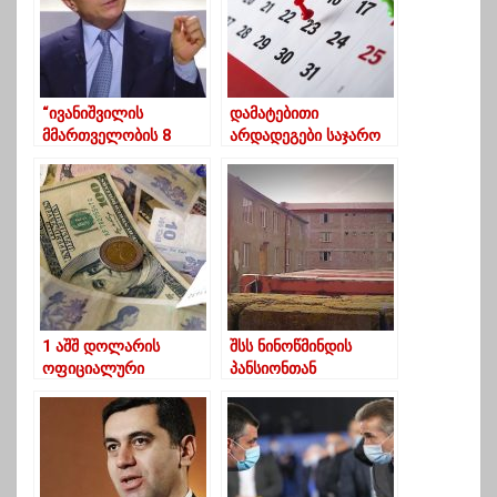
“ივანიშვილის
დამატებითი
მმართველობის 8
არდადეგები საჯარო
წლიან ეპოქაში
სკოლებსა და ბაღებში
ბიუჯეტიდან 100
– 30 აპრილიდან 13
მილიარდზე მეტი
მაისამდე
დაიხარჯა”
საქართველოში
სწავლა შეწყდება
1 აშშ დოლარის
შსს ნინოწმინდის
ოფიციალური
პანსიონთან
ღირებულება 3.1524
დაკავშირებით
ლარი გახდა
მედიასაშუალებებს
მიმართავს და
გამოძიებასთან
თანამშრომლობისკენ