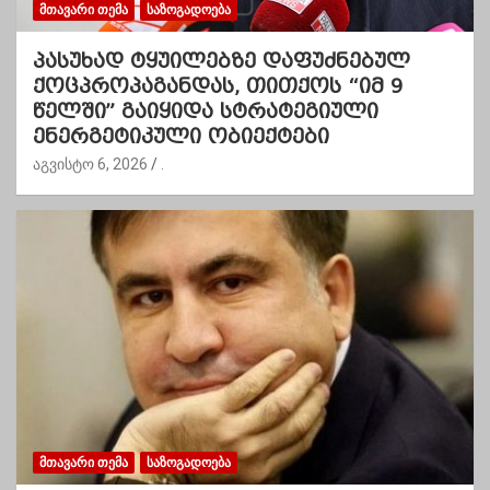
ᲛᲗᲐᲕᲐᲠᲘ ᲗᲔᲛᲐ
ᲡᲐᲖᲝᲒᲐᲓᲝᲔᲑᲐ
პასუხად ტყუილებზე დაფუძნებულ
ქოცპროპაგანდას, თითქოს “იმ 9
წელში” გაიყიდა სტრატეგიული
ენერგეტიკული ობიექტები
აგვისტო 6, 2026
.
ᲛᲗᲐᲕᲐᲠᲘ ᲗᲔᲛᲐ
ᲡᲐᲖᲝᲒᲐᲓᲝᲔᲑᲐ