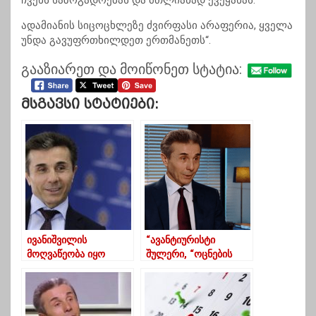
ჩვენს საზოგადოებას და მთლიანად ქვეყანას.
ადამიანის სიცოცხლეზე ძვირფასი არაფერია, ყველა
უნდა გავუფრთხილდეთ ერთმანეთს“.
გააზიარეთ და მოიწონეთ სტატია:
Მსგავსი Სტატიები:
ივანიშვილის
“ავანტიურისტი
მოღვაწეობა იყო
შულერი, “ოცნების
პოლიტიკური
მზე”, რომელმაც
ქველმოქმედების 8-
ყველა გადააგდო”-
წლიანი აქტი-
გიორგი თარგამაძე
ნაცვლიშვილი
ივანიშვილზე