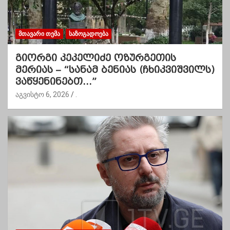
ᲛᲗᲐᲕᲐᲠᲘ ᲗᲔᲛᲐ
ᲡᲐᲖᲝᲒᲐᲓᲝᲔᲑᲐ
გიორგი კეკელიძე ოზურგეთის
მერიას – “სანამ ბენიას (ჩხიკვიშვილს)
ვაწყენინებთ…”
აგვისტო 6, 2026
.