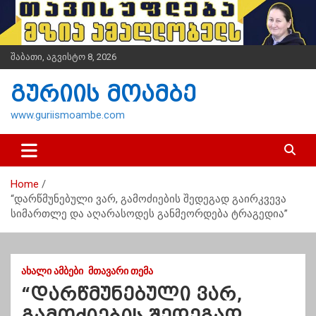
S
k
i
p
შაბათი, აგვისტო 8, 2026
t
o
გურიის მოამბე
c
o
www.guriismoambe.com
n
t
e
n
Home
t
“დარწმუნებული ვარ, გამოძიების შედეგად გაირკვევა
სიმართლე და აღარასოდეს განმეორდება ტრაგედია”
ᲐᲮᲐᲚᲘ ᲐᲛᲑᲔᲑᲘ
ᲛᲗᲐᲕᲐᲠᲘ ᲗᲔᲛᲐ
“დარწმუნებული ვარ,