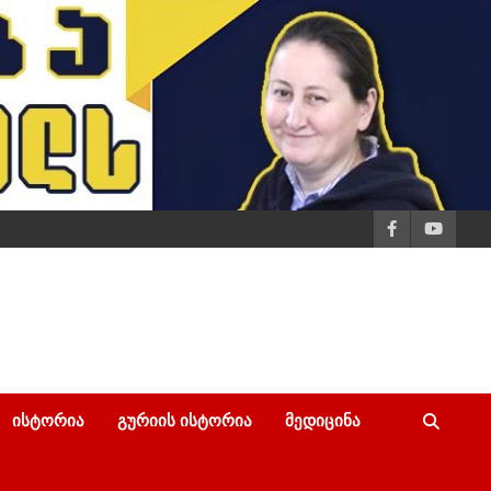
ᲘᲡᲢᲝᲠᲘᲐ
ᲒᲣᲠᲘᲘᲡ ᲘᲡᲢᲝᲠᲘᲐ
ᲛᲔᲓᲘᲪᲘᲜᲐ