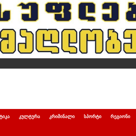
ᲢᲘᲙᲐ
ᲙᲣᲚᲢᲣᲠᲐ
ᲙᲠᲘᲛᲘᲜᲐᲚᲘ
ᲡᲞᲝᲠᲢᲘ
ᲠᲔᲒᲘᲝᲜᲘ