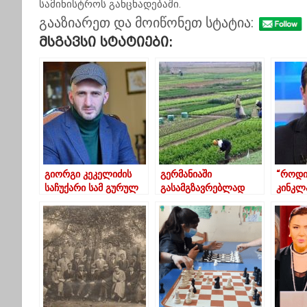
სამინისტროს განცხადებაში.
გააზიარეთ და მოიწონეთ სტატია:
Მსგავსი Სტატიები:
გიორგი კეკელიძის
გერმანიაში
“როდი
საჩუქარი სამ გურულ
გასამგზავრებლად
კინკლ
ოჯახს “შენმოქმედთან”
გურიაში 40–მდე
მიხედა
და “სკაიტელთან”
ვაკანსიაზე
ერთად
მიმდინარეობს
შერჩევის პროცესი