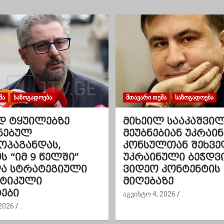
ᲛᲐ
ᲡᲐᲖᲝᲒᲐᲓᲝᲔᲑᲐ
ᲛᲗᲐᲕᲐᲠᲘ ᲗᲔᲛᲐ
ᲡᲐᲖᲝᲒᲐᲓᲝᲔᲑᲐ
დ ტყუილებზე
მიხეილ სააკაშვი
ნებულ
მეუბნებიან უკრაინ
ოპაგანდას,
კონსულთან შეხვე
 “იმ 9 წელში”
უკრაინული ბეჭდვ
და სტრატეგიული
ვიდეო კონტენტის
ეტიკული
მიღებაზე
ები
აგვისტო 4, 2026
.
2026
.