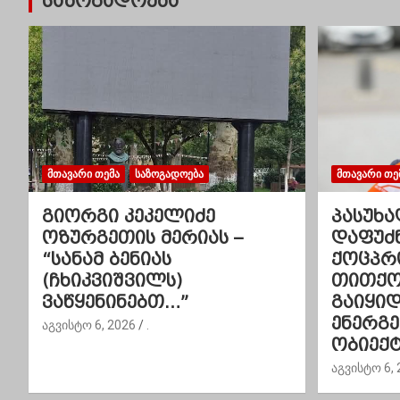
საზოგადოება
ი
ს
ნ
ა
ვ
ᲛᲗᲐᲕᲐᲠᲘ ᲗᲔᲛᲐ
ᲡᲐᲖᲝᲒᲐᲓᲝᲔᲑᲐ
ᲛᲗᲐᲕᲐᲠᲘ ᲗᲔ
ი
გიორგი კეკელიძე
პასუხა
გ
ოზურგეთის მერიას –
დაფუძ
“სანამ ბენიას
ქოცპრ
ა
(ჩხიკვიშვილს)
თითქოს
ვაწყენინებთ…”
გაიყი
ც
ენერგ
აგვისტო 6, 2026
.
ი
ობიექტ
აგვისტო 6, 
ა