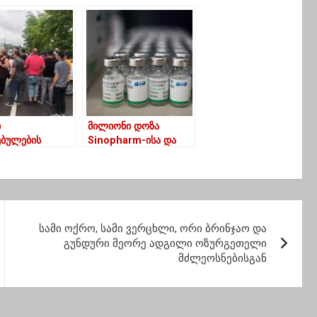
ტიდან
ამათი”-ლექსით
იცხვისას
გამოხმაურება
დებულო გახდა
უცნობის აქციას
ი
მილიონი დოზა
ებულების
Sinopharm-ისა და
ლები აქციას
Sinovac-ის ვაქცინა
ვენ
საქართველოში-
როდის დაიწყება
მასობრივი იმუნიზაცია
სამი ოქრო, სამი ვერცხლი, ორი ბრინჯაო და
გუნდური მეორე ადგილი ოზურგეთელი
მძლეოსნებისგან