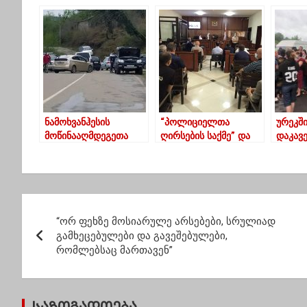
განვკურნოთ
საფეხბურთო მატჩისას
აპარა
საკუთარი თავი
– იპოვეთ
გადარ
სიტყვის მეშვეობით
მოთამაშეები
სავალ
მოედანზე
ნამოხვანჰესის
“პოლიციელთა
ურეკშ
მოწინააღმდეგეთა
ღირსების საქმე” და
დაკავ
პროტესტი გუმათში
ნაცემი
ახლობ
გრძელდება – გზა
ბრალდებულები –
მართა
ავტომობილებითაა
დეტალები ურეკში
გადაკეტილი
მომხდარ ინციდენტზე
პ
“ორ ფეხზე მოსიარულე არსებები, სრულიად
ო
გამხეცებულები და გავეშებულები,
რომლებსაც მართავენ”
ს
ტ