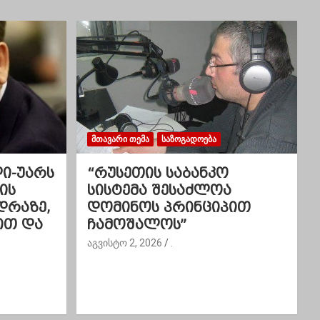
ᲛᲗᲐᲕᲐᲠᲘ ᲗᲔᲛᲐ
ᲡᲐᲖᲝᲒᲐᲓᲝᲔᲑᲐ
ლი-უარს
“რუსეთის საბანკო
ის
სისტემა შესაძლოა
დრაზე,
დომინოს პრინციპით
ით და
ჩამოშალოს”
აგვისტო 2, 2026
.