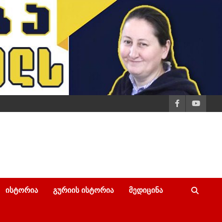
ᲘᲡᲢᲝᲠᲘᲐ
ᲒᲣᲠᲘᲘᲡ ᲘᲡᲢᲝᲠᲘᲐ
ᲛᲔᲓᲘᲪᲘᲜᲐ