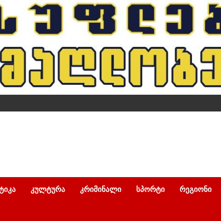
ᲢᲘᲙᲐ
ᲙᲣᲚᲢᲣᲠᲐ
ᲙᲠᲘᲛᲘᲜᲐᲚᲘ
ᲡᲞᲝᲠᲢᲘ
ᲠᲔᲒᲘᲝᲜᲘ