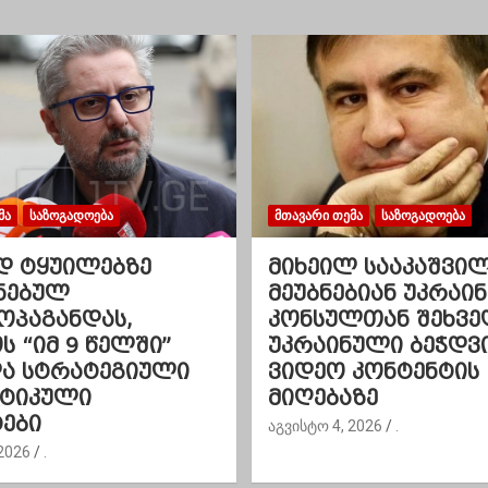
ᲛᲐ
ᲡᲐᲖᲝᲒᲐᲓᲝᲔᲑᲐ
ᲛᲗᲐᲕᲐᲠᲘ ᲗᲔᲛᲐ
ᲡᲐᲖᲝᲒᲐᲓᲝᲔᲑᲐ
დ ტყუილებზე
მიხეილ სააკაშვი
ნებულ
მეუბნებიან უკრაინ
ოპაგანდას,
კონსულთან შეხვე
 “იმ 9 წელში”
უკრაინული ბეჭდვ
და სტრატეგიული
ვიდეო კონტენტის
ეტიკული
მიღებაზე
ები
აგვისტო 4, 2026
.
2026
.