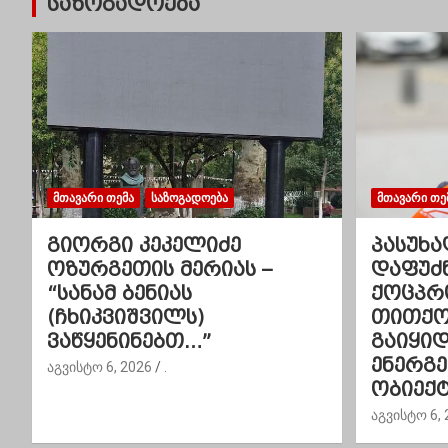
საზოგადოება
ი
ს
ნ
ა
ვ
ᲛᲗᲐᲕᲐᲠᲘ ᲗᲔᲛᲐ
ᲡᲐᲖᲝᲒᲐᲓᲝᲔᲑᲐ
ᲛᲗᲐᲕᲐᲠᲘ ᲗᲔ
ი
გიორგი კეკელიძე
პასუხა
გ
ოზურგეთის მერიას –
დაფუძ
“სანამ ბენიას
ქოცპრ
ა
(ჩხიკვიშვილს)
თითქოს
ვაწყენინებთ…”
გაიყი
ც
ენერგ
აგვისტო 6, 2026
.
ი
ობიექტ
აგვისტო 6, 
ა