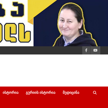
ᲘᲡᲢᲝᲠᲘᲐ
ᲒᲣᲠᲘᲘᲡ ᲘᲡᲢᲝᲠᲘᲐ
ᲛᲔᲓᲘᲪᲘᲜᲐ