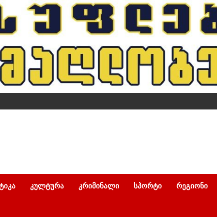
ᲢᲘᲙᲐ
ᲙᲣᲚᲢᲣᲠᲐ
ᲙᲠᲘᲛᲘᲜᲐᲚᲘ
ᲡᲞᲝᲠᲢᲘ
ᲠᲔᲒᲘᲝᲜᲘ