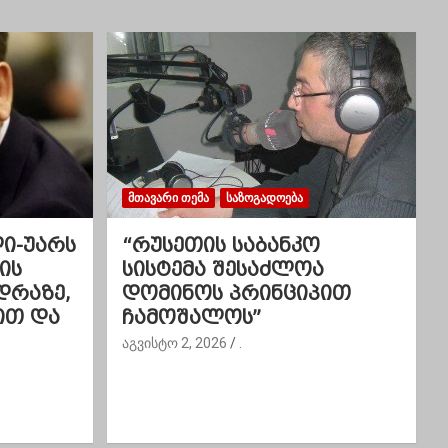
ᲛᲗᲐᲕᲐᲠᲘ ᲗᲔᲛᲐ
ᲡᲐᲖᲝᲒᲐᲓᲝᲔᲑᲐ
ლი-უარს
“რუსეთის საბანკო
ის
სისტემა შესაძლოა
დრაზე,
დომინოს პრინციპით
ით და
ჩამოშალოს”
აგვისტო 2, 2026
.