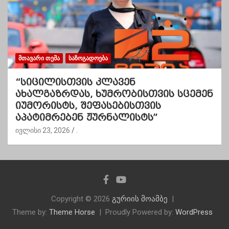
ᲛᲗᲐᲕᲐᲠᲘ ᲗᲔᲛᲐ
ᲡᲐᲖᲝᲒᲐᲓᲝᲔᲑᲐ
“სიცილისთვის კლავენ
ახალგაზრდას, ხუმრობისთვის სცემენ
იუმორისტს, შეფასებისთვის
აპატიმრებენ ჟურნალისტს”
ივლისი 23, 2026
.
Copyright © 2026
გურიის მოამბე
Theme by:
Theme Horse
Proudly Powered by:
WordPress