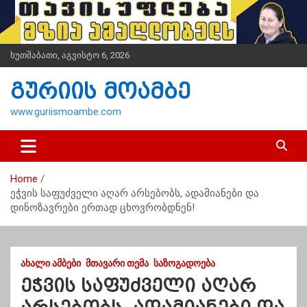
S
k
i
p
ხუთშაბათი, აგვისტო 6, 2026
t
o
გურიის მოამბე
c
o
www.guriismoambe.com
n
t
e
n
Home
t
ეჭვის საფუძველი აღარ არსებობს, ადამიანები და
დინოზავრები ერთად ცხოვრობდნენ!
ᲐᲮᲐᲚᲘ ᲐᲛᲑᲔᲑᲘ
ᲛᲗᲐᲕᲐᲠᲘ ᲗᲔᲛᲐ
ᲡᲐᲖᲝᲒᲐᲓᲝᲔᲑᲐ
ეჭვის საფუძველი აღარ