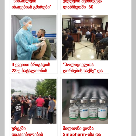
“სინათლეში
უბედური შემთხვევა
იბადებიან გმირები”
ლანჩხუთში–60
წლამდე ქალს
მატარებელი დაეჯახა
II ქვეითი ბრიგადის
“პოლიციელთა
23-ე ბატალიონის
ღირსების საქმე” და
სამხედროები
ნაცემი
Oxford/AstraZeneca​
ბრალდებულები –
-ს ვაქცინით აიცრნენ
დეტალები ურეკში
მომხდარ ინციდენტზე
ურეკში
მილიონი დოზა
დაკავებულების
Sinopharm-ისა და