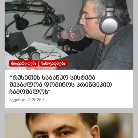
ᲛᲗᲐᲕᲐᲠᲘ ᲗᲔᲛᲐ
ᲡᲐᲖᲝᲒᲐᲓᲝᲔᲑᲐ
“რუსეთის საბანკო სისტემა
შესაძლოა დომინოს პრინციპით
ჩამოშალოს”
აგვისტო 2, 2026
.