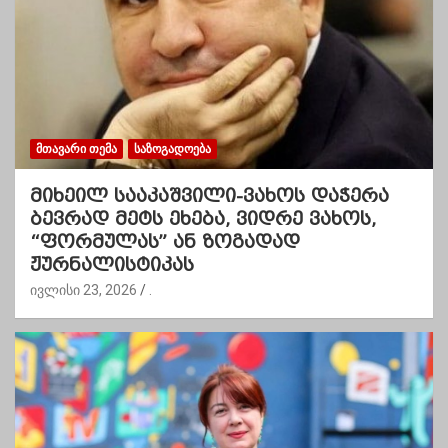
ᲛᲗᲐᲕᲐᲠᲘ ᲗᲔᲛᲐ
ᲡᲐᲖᲝᲒᲐᲓᲝᲔᲑᲐ
მიხეილ სააკაშვილი-ვახოს დაჭერა
ბევრად მეტს ეხება, ვიდრე ვახოს,
“ფორმულას” ან ზოგადად
ჟურნალისტიკას
ივლისი 23, 2026
.