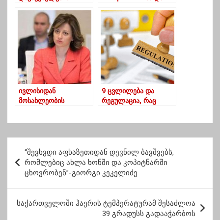
ახლობლები აქციას
Sinovac-ის ვაქცინა
მართავენ
საქართველოში-
როდის დაიწყება
მასობრივი იმუნიზაცია
ივლისიდან
9 ცვლილება და
მოსახლეობის
რეგულაცია, რაც
მასობრივი ვაქცინაცია
დღეიდან
დაიწყება – ტიკარაძე
ამოქმედდება
ქვეყანაში
პ
“შევხვდი აფხაზეთიდან დევნილ ბავშვებს,
ო
რომლებიც ახლა ხონში და კოპიტნარში
ცხოვრობენ”-გიორგი კეკელიძე
ს
ტ
საქართველოში ჰაერის ტემპერატურამ შესაძლოა
ი
39 გრადუსს გადააჭარბოს