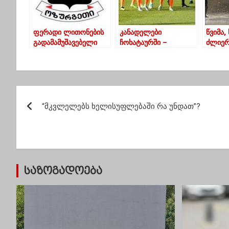
ფერადი ლითონების
კანადელები
წვიმა,
გადამამუშავებელი
ჩოხატაურში –
ძლიერ
საწარმოს
ბახმაროს ორი
ივნის
მშენებლობის
ლეგიონერი
საქარ
პროექტის
შეუერთდა
ზოგიე
ადმინისტრაციული
პ
წარმოება
შეჩერებულია
“მკვლელებს ხელისუფლებაში რა უნდათ”?
ო
ს
ტ
საზოგადოება
ი
ს
ნ