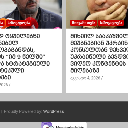
ᲛᲐ
ᲡᲐᲖᲝᲒᲐᲓᲝᲔᲑᲐ
ᲛᲗᲐᲕᲐᲠᲘ ᲗᲔᲛᲐ
ᲡᲐᲖᲝᲒᲐᲓᲝᲔᲑᲐ
დ ტყუილებზე
მიხეილ სააკაშვი
ნებულ
მეუბნებიან უკრაინ
ოპაგანდას,
კონსულთან შეხვე
 “იმ 9 წელში”
უკრაინული ბეჭდვ
და სტრატეგიული
ვიდეო კონტენტის
ეტიკული
მიღებაზე
ები
აგვისტო 4, 2026
.
2026
.
Proudly Powered by:
WordPress