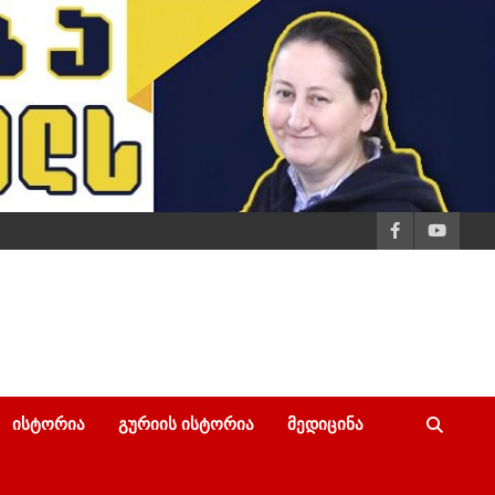
ᲘᲡᲢᲝᲠᲘᲐ
ᲒᲣᲠᲘᲘᲡ ᲘᲡᲢᲝᲠᲘᲐ
ᲛᲔᲓᲘᲪᲘᲜᲐ