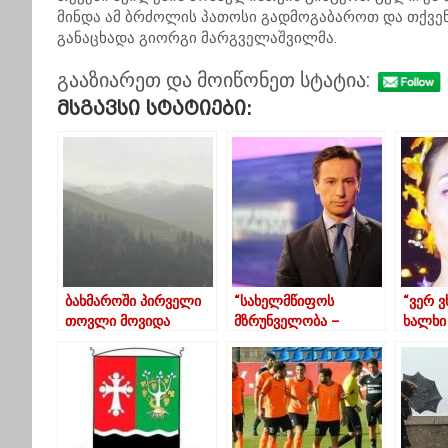
მინდა ამ ბრძოლის პათოსი გადმოგაბაროთ და თქვენ 
განაცხადა გიორგი მარგველაშვილმა.
გააზიარეთ და მოიწონეთ სტატია:
Მსგავსი Სტატიები:
ბახმაროში პირველი
“სახელმწიფოს
“ვერ ვ
თოვლი მოვიდა
მზრუნველობა –
ხალხი 
დათვის ჩახუტებად გა
ეს და
დაგვექცა”
აგრესი
როგორ