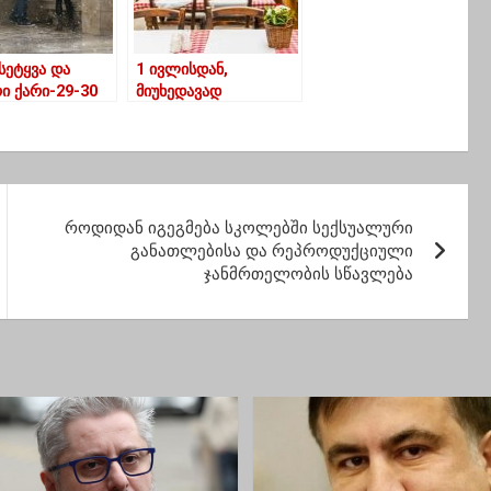
 სეტყვა და
1 ივლისდან,
ი ქარი-29-30
მიუხედავად
ის პროგნოზი
კომენდანტის საათის
თველოს
მოხსნისა,
რთ რაიონში
რესტორნები და
ბარები მხოლოდ
ღამის 12 საათამდე
იმუშავებენ –
როდიდან იგეგმება სკოლებში სექსუალური
საკოორდინაციო
განათლებისა და რეპროდუქციული
საბჭო
ჯანმრთელობის სწავლება