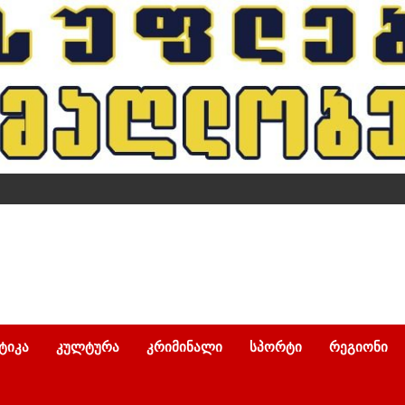
ᲢᲘᲙᲐ
ᲙᲣᲚᲢᲣᲠᲐ
ᲙᲠᲘᲛᲘᲜᲐᲚᲘ
ᲡᲞᲝᲠᲢᲘ
ᲠᲔᲒᲘᲝᲜᲘ