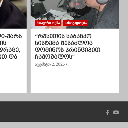
ᲛᲗᲐᲕᲐᲠᲘ ᲗᲔᲛᲐ
ᲡᲐᲖᲝᲒᲐᲓᲝᲔᲑᲐ
ლი-უარს
“რუსეთის საბანკო
ის
სისტემა შესაძლოა
დრაზე,
დომინოს პრინციპით
ით და
ჩამოშალოს”
აგვისტო 2, 2026
.