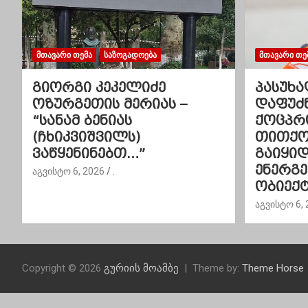
ა
ვ
ᲛᲗᲐᲕᲐᲠᲘ ᲗᲔᲛᲐ
ᲡᲐᲖᲝᲒᲐᲓᲝᲔᲑᲐ
ᲛᲗᲐᲕᲐᲠᲘ ᲗᲔ
ი
გიორგი კეკელიძე
პასუხა
გ
ოზურგეთის მერიას –
დაფუძ
“სანამ ბენიას
ქოცპრ
ა
(ჩხიკვიშვილს)
თითქოს
ვაწყენინებთ…”
გაიყი
ც
ენერგ
აგვისტო 6, 2026
.
ი
ობიექტ
აგვისტო 6, 
ა
Copyright © 2026
გურიის მოამბე
Theme by:
Theme Horse