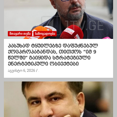
ᲛᲗᲐᲕᲐᲠᲘ ᲗᲔᲛᲐ
ᲡᲐᲖᲝᲒᲐᲓᲝᲔᲑᲐ
პასუხად ტყუილებზე დაფუძნებულ
ქოცპროპაგანდას, თითქოს “იმ 9
წელში” გაიყიდა სტრატეგიული
ენერგეტიკული ობიექტები
აგვისტო 6, 2026
.