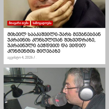
ᲛᲗᲐᲕᲐᲠᲘ ᲗᲔᲛᲐ
ᲡᲐᲖᲝᲒᲐᲓᲝᲔᲑᲐ
მიხეილ სააკაშვილი-უარს მეუბნებიან
უკრაინის კონსულთან შეხვედრაზე,
უკრაინული ბეჭდვით და ვიდეო
კონტენტის მიღებაზე
აგვისტო 4, 2026
.