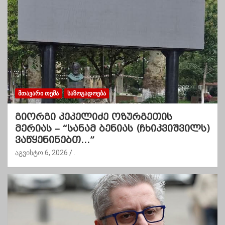
ᲛᲗᲐᲕᲐᲠᲘ ᲗᲔᲛᲐ
ᲡᲐᲖᲝᲒᲐᲓᲝᲔᲑᲐ
გიორგი კეკელიძე ოზურგეთის
მერიას – “სანამ ბენიას (ჩხიკვიშვილს)
ვაწყენინებთ…”
აგვისტო 6, 2026
.