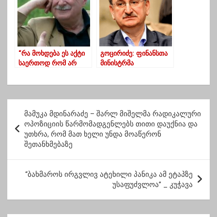
სააკაშვილს კი კიევში”
“რა მოხდება ეს აქტი
გოცირიძე: ფინანსთა
საერთოდ რომ არ
მინისტრმა
მივიღოთ?” – კახაძე
დაადასტურა, რომ
ამნისტიის
ბიუჯეტიდან 129
კანონპროექტის
მილიონი ლარი
განხილვაზე
მოიპარეს
პ
მამუკა მდინარაძე – შარლ მიშელმა რადიკალური
ო
ოპოზიციის წარმომადგენლებს თითი დაუქნია და
უთხრა, რომ მათ ხელი უნდა მოაწერონ
ს
შეთანხმებაზე
ტ
ი
“ბახმაროს ირგვლივ ატეხილი პანიკა ამ ეტაპზე
ს
უსაფუძვლოა” _ კუჭავა
ნ
ა