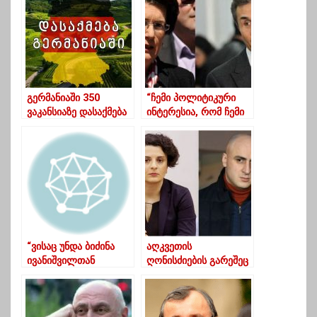
ჩარკვიანი
გაღატაკებული”..
გერმანიაში 350
“ჩემი პოლიტიკური
ვაკანსიაზე დასაქმება
ინტერესია, რომ ჩემი
საქართველოს 97 436
ქვეყანა არ იყოს
მოქალაქეს სურს
ივანიშვილის ბოსტანი
და ქვეყანას 21-ე
საუკუნეში არ
მართავდეს
ოლიგარქი”
“ვისაც უნდა ბიძინა
აღკვეთის
ივანიშვილთან
ღონისძიების გარეშეც
საუბარი
შეიძლებოდა-
დენდროპარკში
მეზვრიშვილი მელიაზე
ესტუმროს ,