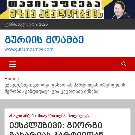
S
k
i
p
კვირა, აგვისტო 9, 2026
t
o
გურიის მოამბე
c
o
www.guriismoambe.com
n
t
e
n
Home
t
ექსკლუზივი: გიორგი გახარიას პარტიიდან ოზურგეთის
მერობის კანდიდატი, გია ცეცხლაძე იქნება
ᲐᲮᲐᲚᲘ ᲐᲛᲑᲔᲑᲘ
ᲛᲗᲐᲕᲐᲠᲘ ᲗᲔᲛᲐ
ᲞᲝᲚᲘᲢᲘᲙᲐ
ექსკლუზივი: გიორგი