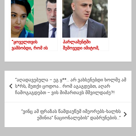
“ყოველთვის
პარლამენტში
ვამბობდი, რომ ის
შემოვედი იმიტომ,
არასდროს იყო
რომ სათითაოდ
ჩემთვის იდენტური იმ
გაგიყვანოთ აქედან –
ადამიანების, ვინც
ნიკა მელია
„ქართულ ოცნებაში“
პ
დარჩნენ”
“აღადავებულა – ეგ ყ**… არ ვახსენებდი ხოლმე ამ
ო
ს*რს, მეთქი ცოდოა… რომ აგაგდებთ, აღარ
ჩამოგაგდებთ – ვის მიმართავს მშვილდაძე?!
ს
ტ
“ვინც ამ ფრაზას წამდაუწუმ იმეორებს-ხალხს
ი
ეშინია” ნაციონალების” დაბრუნების…”
ს
ნ