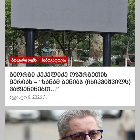
ᲛᲗᲐᲕᲐᲠᲘ ᲗᲔᲛᲐ
ᲡᲐᲖᲝᲒᲐᲓᲝᲔᲑᲐ
გიორგი კეკელიძე ოზურგეთის
მერიას – “სანამ ბენიას (ჩხიკვიშვილს)
ვაწყენინებთ…”
აგვისტო 6, 2026
.