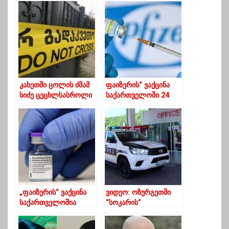
ხიხოსტანში ცხოვრება
სახალისო
– სააკაშვილი
მაგალითები
კახეთში ცოლის ძმამ
ფაიზერის“ ვაქცინა
სიძე ცეცხლსასროლი
საქართველოში 24
იარაღით მოკლა
მარტს შემოვა
„ფაიზერის“ ვაქცინა
ვიდეო: ოზურგეთში
საქართველოშია
“სოკარის”
ბენზინგასამართი
სადგური დააყაჩაღეს