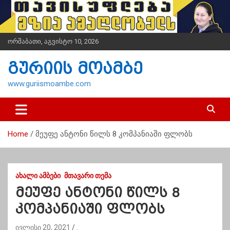
S
k
i
p
ორშაბათი, აგვისტო 10, 2026
t
o
გურიის მოამბე
c
o
www.guriismoambe.com
n
t
e
n
Home
მეუფე ანტონი წილს 8 კომპანიაში ფლობს
t
ᲐᲮᲐᲚᲘ ᲐᲛᲑᲔᲑᲘ
ᲛᲗᲐᲕᲐᲠᲘ ᲗᲔᲛᲐ
მეუფე ანტონი წილს 8
კომპანიაში ფლობს
ივლისი 20, 2021
.