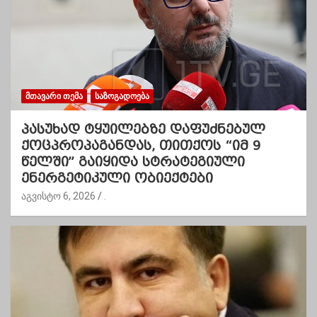
ᲛᲗᲐᲕᲐᲠᲘ ᲗᲔᲛᲐ
ᲡᲐᲖᲝᲒᲐᲓᲝᲔᲑᲐ
პასუხად ტყუილებზე დაფუძნებულ
ქოცპროპაგანდას, თითქოს “იმ 9
წელში” გაიყიდა სტრატეგიული
ენერგეტიკული ობიექტები
აგვისტო 6, 2026
.