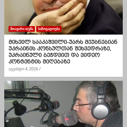
ᲛᲗᲐᲕᲐᲠᲘ ᲗᲔᲛᲐ
ᲡᲐᲖᲝᲒᲐᲓᲝᲔᲑᲐ
მიხეილ სააკაშვილი-უარს მეუბნებიან
უკრაინის კონსულთან შეხვედრაზე,
უკრაინული ბეჭდვით და ვიდეო
კონტენტის მიღებაზე
აგვისტო 4, 2026
.