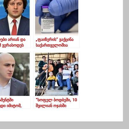
ები არიან და
„ფაიზერის“ ვაქცინა
მ ვერასოდეს
საქართველოშია
ნდებიან
უფლებაში-
იძე ოპოზიციაზე
მენტში
“სოფელ ბოდბეში, 10
დი იმიტომ,
შვილიან ოჯახში
ათითაოდ
ბავშვებს წიგნები და
ვანოთ აქედან –
კომპიუტერული
ელია
ტექნიკა საჩუქრად
გადავეცით”-კეკელიძე