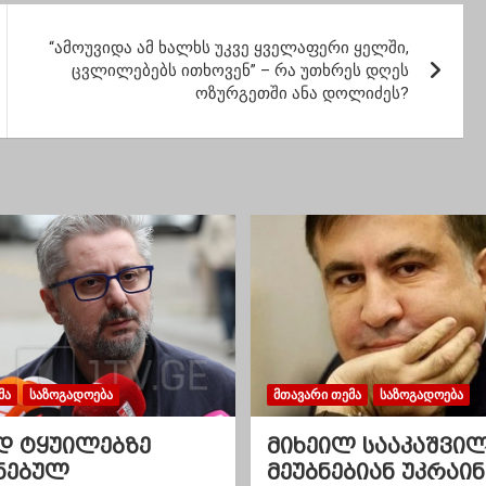
“ამოუვიდა ამ ხალხს უკვე ყველაფერი ყელში,
ცვლილებებს ითხოვენ” – რა უთხრეს დღეს
ოზურგეთში ანა დოლიძეს?
ᲛᲐ
ᲡᲐᲖᲝᲒᲐᲓᲝᲔᲑᲐ
ᲛᲗᲐᲕᲐᲠᲘ ᲗᲔᲛᲐ
ᲡᲐᲖᲝᲒᲐᲓᲝᲔᲑᲐ
დ ტყუილებზე
მიხეილ სააკაშვი
ნებულ
მეუბნებიან უკრაინ