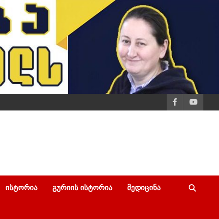
ᲘᲡᲢᲝᲠᲘᲐ
ᲒᲣᲠᲘᲘᲡ ᲘᲡᲢᲝᲠᲘᲐ
ᲛᲔᲓᲘᲪᲘᲜᲐ