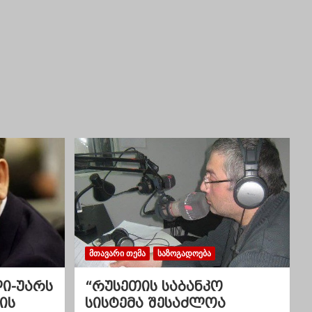
ᲛᲗᲐᲕᲐᲠᲘ ᲗᲔᲛᲐ
ᲡᲐᲖᲝᲒᲐᲓᲝᲔᲑᲐ
ლი-უარს
“რუსეთის საბანკო
ის
სისტემა შესაძლოა