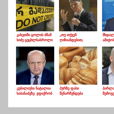
კახეთში ცოლის ძმამ
„თუ თქვენ
მხდალ
სიძე ცეცხლსასროლი
ღიზიანდებით,
ამიტო
იარაღით მოკლა
დაუყვირებთ ბავშვს,
დაბრუ
ძალიან
ხელის
გაგიჭირდებათ.
კობახ
საკუთარი თავი ხელში
აიყვანეთ,“ – შალვა
ამონაშვილი
კუბილიუსი ნატალია
პურზე ფასი
პარლა
საბანაძეზე: ვფიქრობ
შენარჩუნდება
შემოვე
აიძულეს, რომ
რომ ს
გადამდგარიყო
გაგიყ
ნიკა მ