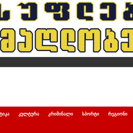
ᲢᲘᲙᲐ
ᲙᲣᲚᲢᲣᲠᲐ
ᲙᲠᲘᲛᲘᲜᲐᲚᲘ
ᲡᲞᲝᲠᲢᲘ
ᲠᲔᲒᲘᲝᲜᲘ