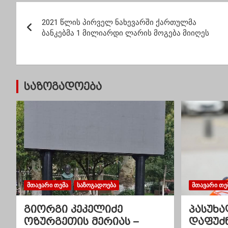
პ
2021 წლის პირველ ნახევარში ქართულმა
ო
ბანკებმა 1 მილიარდი ლარის მოგება მიიღეს
ს
ტ
საზოგადოება
ი
ს
ნ
ა
ვ
ᲛᲗᲐᲕᲐᲠᲘ ᲗᲔᲛᲐ
ᲡᲐᲖᲝᲒᲐᲓᲝᲔᲑᲐ
ᲛᲗᲐᲕᲐᲠᲘ ᲗᲔ
ი
გიორგი კეკელიძე
პასუხა
გ
ოზურგეთის მერიას –
დაფუძ