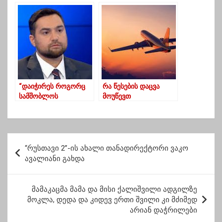
იარაღით მოკლეს
დათბობისა და
(ექსკლუზივი)
კლიმატის ცვლილების
შედეგად
“დაიჭირეს როგორც
რა წესების დაცვა
სამშობლოს
მოუწევთ
მოღალატეები,
საქართველოს და
გამოვლენ როგორც
უცხოეთის
გმირები”
მოქალაქეებს
ქვეყანაში
პ
შემოსვლისას
“რუსთავი 2”-ის ახალი თანადირექტორი ვაკო
ო
ავალიანი გახდა
ს
ტ
მამაკაცმა მამა და მისი ქალიშვილი ადგილზე
მოკლა, დედა და კიდევ ერთი შვილი კი მძიმედ
ი
არიან დაჭრილები
ს