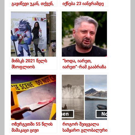
გავიწევი უკან, თქვენ,
იქნება 23 იანვრამდე
ეტყობა, არ იცნობთ
სააკაშვილს” – მესამე
პრეზიდენტი ე.წ.
კანონიერ ქურდებს
მინსკს 2021 წელს
“ხოდა, იარეთ,
მსოფლიოს
იარეთ”-რამ გააბრაზა
ჩემპიონატის
ნიკა გვარამია?
მასპინძლობის
უფლება ჩამოერთვა
ოზურგეთში 55 წლის
როგორ შეიცვალა
მამაკაცი ცივი
სამყარო გლობალური