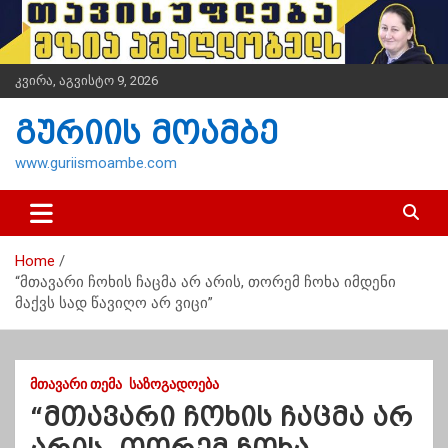
S
k
i
p
კვირა, აგვისტო 9, 2026
t
o
გურიის მოამბე
c
o
www.guriismoambe.com
n
t
e
n
Home
t
“მთავარი ჩოხის ჩაცმა არ არის, თორემ ჩოხა იმდენი
მაქვს სად წავიღო არ ვიცი”
ᲛᲗᲐᲕᲐᲠᲘ ᲗᲔᲛᲐ
ᲡᲐᲖᲝᲒᲐᲓᲝᲔᲑᲐ
“მთავარი ჩოხის ჩაცმა არ