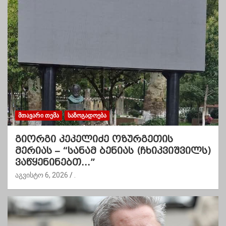
ᲛᲗᲐᲕᲐᲠᲘ ᲗᲔᲛᲐ
ᲡᲐᲖᲝᲒᲐᲓᲝᲔᲑᲐ
გიორგი კეკელიძე ოზურგეთის
მერიას – “სანამ ბენიას (ჩხიკვიშვილს)
ვაწყენინებთ…”
აგვისტო 6, 2026
.