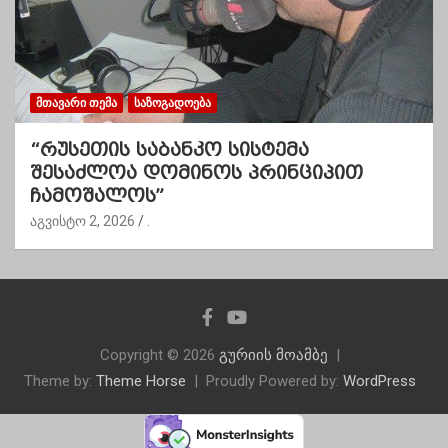
ᲛᲗᲐᲕᲐᲠᲘ ᲗᲔᲛᲐ
ᲡᲐᲖᲝᲒᲐᲓᲝᲔᲑᲐ
“რუსეთის საბანკო სისტემა
შესაძლოა დომინოს პრინციპით
ჩამოშალოს”
აგვისტო 2, 2026
.
Copyright © 2026
გურიის მოამბე
Theme by:
Theme Horse
Proudly Powered by:
WordPress