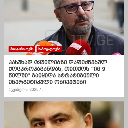
ᲛᲗᲐᲕᲐᲠᲘ ᲗᲔᲛᲐ
ᲡᲐᲖᲝᲒᲐᲓᲝᲔᲑᲐ
პასუხად ტყუილებზე დაფუძნებულ
ქოცპროპაგანდას, თითქოს “იმ 9
წელში” გაიყიდა სტრატეგიული
ენერგეტიკული ობიექტები
აგვისტო 6, 2026
.